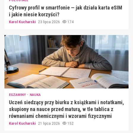
POZOSTAŁE
Cyfrowy profil w smartfonie — jak działa karta eSIM
i jakie niesie korzyści?
Karol Kucharski
23 lipca 2026
174
EGZAMINY
NAUKA
Uczeń siedzący przy biurku z książkami i notatkami,
skupiony na nauce przed maturą, w tle tablica z
równaniami chemicznymi i wzorami fizycznymi
Karol Kucharski
21 lipca 2026
152