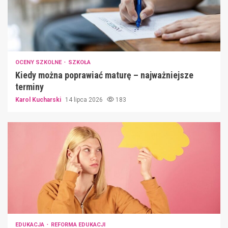
OCENY SZKOLNE
SZKOŁA
Kiedy można poprawiać maturę – najważniejsze
terminy
Karol Kucharski
14 lipca 2026
183
EDUKACJA
REFORMA EDUKACJI