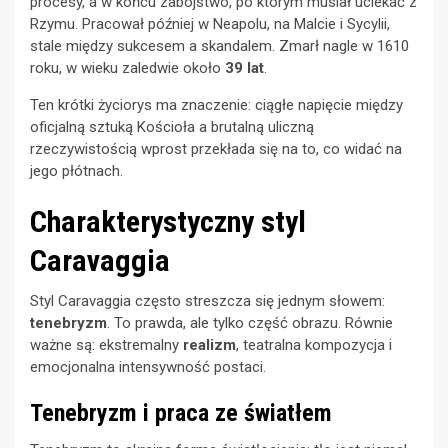
procesy, a w końcu zabójstwo, po którym musiał uciekać z
Rzymu. Pracował później w Neapolu, na Malcie i Sycylii,
stale między sukcesem a skandalem. Zmarł nagle w 1610
roku, w wieku zaledwie około
39 lat
.
Ten krótki życiorys ma znaczenie: ciągłe napięcie między
oficjalną sztuką Kościoła a brutalną uliczną
rzeczywistością wprost przekłada się na to, co widać na
jego płótnach.
Charakterystyczny styl
Caravaggia
Styl Caravaggia często streszcza się jednym słowem:
tenebryzm
. To prawda, ale tylko część obrazu. Równie
ważne są: ekstremalny
realizm
, teatralna kompozycja i
emocjonalna intensywność postaci.
Tenebryzm i praca ze światłem