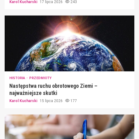
Karol Kucharski
17 lipca 2026
243
HISTORIA
PRZEDMIOTY
Następstwa ruchu obrotowego Ziemi –
najważniejsze skutki
Karol Kucharski
15 lipca 2026
177