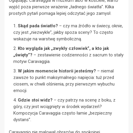
Oglądając Caravaggia w muzeum albo w kościele, warto
wyjść poza pierwsze wrażenie „ładnego światła”. Kilka
prostych pytań pomaga lepiej odczytać jego zamysł.
Skąd pada światło?
– czy ma źródło w świecy, oknie,
czy jest „niezwykłe”, jakby spoza sceny? To często
wskazuje na warstwę symboliczną.
Kto wygląda jak „zwykły człowiek”, a kto jak
„święty”?
– zestawienie codzienności z sacrum to stały
motyw Caravaggia.
W jakim momencie historii jesteśmy?
– niemal
zawsze to punkt maksymalnego napięcia: tuż przed
ciosem, w chwili olśnienia, przy pierwszym wybuchu
emocji.
Gdzie stoi widz?
– czy patrzy na scenę z boku, z
góry, czy jest wciągnięty w środek wydarzeń?
Kompozycja Caravaggia często łamie „bezpieczny
dystans”.
Caravaggio nie malował obrazów do spokojnej