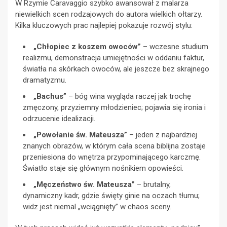
W Rzymie Caravaggio szybko awansował z malarza
niewielkich scen rodzajowych do autora wielkich ołtarzy.
Kilka kluczowych prac najlepiej pokazuje rozwój stylu:
„Chłopiec z koszem owoców”
– wczesne studium
realizmu, demonstracja umiejętności w oddaniu faktur,
światła na skórkach owoców, ale jeszcze bez skrajnego
dramatyzmu.
„Bachus”
– bóg wina wygląda raczej jak trochę
zmęczony, przyziemny młodzieniec; pojawia się ironia i
odrzucenie idealizacji.
„Powołanie św. Mateusza”
– jeden z najbardziej
znanych obrazów, w którym cała scena biblijna zostaje
przeniesiona do wnętrza przypominającego karczmę.
Światło staje się głównym nośnikiem opowieści.
„Męczeństwo św. Mateusza”
– brutalny,
dynamiczny kadr, gdzie święty ginie na oczach tłumu;
widz jest niemal „wciągnięty” w chaos sceny.