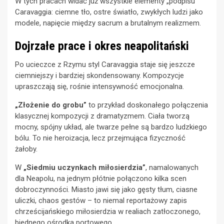
W tych pracach widać już wszystkie elementy „podpisu”
Caravaggia: ciemne tło, ostre światło, zwykłych ludzi jako
modele, napięcie między sacrum a brutalnym realizmem.
Dojrzałe prace i okres neapolitański
Po ucieczce z Rzymu styl Caravaggia staje się jeszcze
ciemniejszy i bardziej skondensowany. Kompozycje
upraszczają się, rośnie intensywność emocjonalna.
„Złożenie do grobu”
to przykład doskonałego połączenia
klasycznej kompozycji z dramatyzmem. Ciała tworzą
mocny, spójny układ, ale twarze pełne są bardzo ludzkiego
bólu. To nie heroizacja, lecz przejmująca fizyczność
żałoby.
W
„Siedmiu uczynkach miłosierdzia”
, namalowanych
dla Neapolu, na jednym płótnie połączono kilka scen
dobroczynności. Miasto jawi się jako gęsty tłum, ciasne
uliczki, chaos gestów – to niemal reportażowy zapis
chrześcijańskiego miłosierdzia w realiach zatłoczonego,
biednego ośrodka portowego.