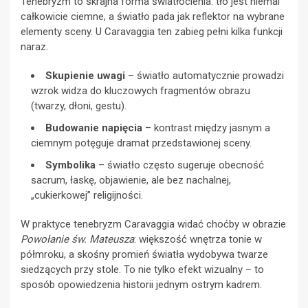
Tenebryzm to skrajna forma światłocienia: tło jest niemal
całkowicie ciemne, a światło pada jak reflektor na wybrane
elementy sceny. U Caravaggia ten zabieg pełni kilka funkcji
naraz.
Skupienie uwagi
– światło automatycznie prowadzi
wzrok widza do kluczowych fragmentów obrazu
(twarzy, dłoni, gestu).
Budowanie napięcia
– kontrast między jasnym a
ciemnym potęguje dramat przedstawionej sceny.
Symbolika
– światło często sugeruje obecność
sacrum, łaskę, objawienie, ale bez nachalnej,
„cukierkowej” religijności.
W praktyce tenebryzm Caravaggia widać choćby w obrazie
Powołanie św. Mateusza
: większość wnętrza tonie w
półmroku, a skośny promień światła wydobywa twarze
siedzących przy stole. To nie tylko efekt wizualny – to
sposób opowiedzenia historii jednym ostrym kadrem.