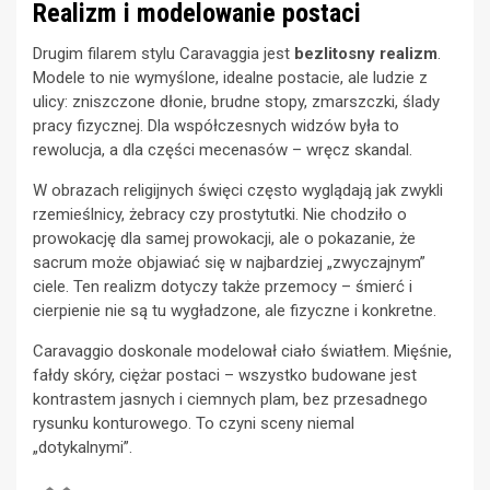
Realizm i modelowanie postaci
Drugim filarem stylu Caravaggia jest
bezlitosny realizm
.
Modele to nie wymyślone, idealne postacie, ale ludzie z
ulicy: zniszczone dłonie, brudne stopy, zmarszczki, ślady
pracy fizycznej. Dla współczesnych widzów była to
rewolucja, a dla części mecenasów – wręcz skandal.
W obrazach religijnych święci często wyglądają jak zwykli
rzemieślnicy, żebracy czy prostytutki. Nie chodziło o
prowokację dla samej prowokacji, ale o pokazanie, że
sacrum może objawiać się w najbardziej „zwyczajnym”
ciele. Ten realizm dotyczy także przemocy – śmierć i
cierpienie nie są tu wygładzone, ale fizyczne i konkretne.
Caravaggio doskonale modelował ciało światłem. Mięśnie,
fałdy skóry, ciężar postaci – wszystko budowane jest
kontrastem jasnych i ciemnych plam, bez przesadnego
rysunku konturowego. To czyni sceny niemal
„dotykalnymi”.