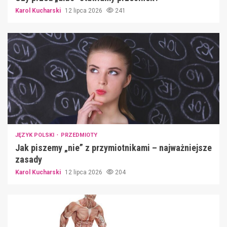
Karol Kucharski
12 lipca 2026
241
JĘZYK POLSKI
PRZEDMIOTY
Jak piszemy „nie” z przymiotnikami – najważniejsze
zasady
Karol Kucharski
12 lipca 2026
204