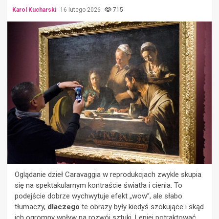
Karol Kucharski
16 lutego 2026
715
Oglądanie dzieł Caravaggia w reprodukcjach zwykle skupia
się na spektakularnym kontraście światła i cienia. To
podejście dobrze wychwytuje efekt „wow”, ale słabo
tłumaczy,
dlaczego
te obrazy były kiedyś szokujące i skąd
ich ogromny wpływ na rozwój sztuki. Lepiej potraktować