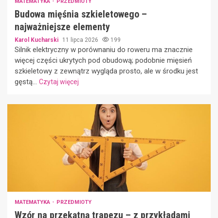
MATEMATYKA
PRZEDMIOTY
Budowa mięśnia szkieletowego –
najważniejsze elementy
Karol Kucharski
11 lipca 2026
199
Silnik elektryczny w porównaniu do roweru ma znacznie
więcej części ukrytych pod obudową; podobnie mięsień
szkieletowy z zewnątrz wygląda prosto, ale w środku jest
gęstą...
Czytaj więcej
MATEMATYKA
PRZEDMIOTY
Wzór na przekątną trapezu – z przykładami