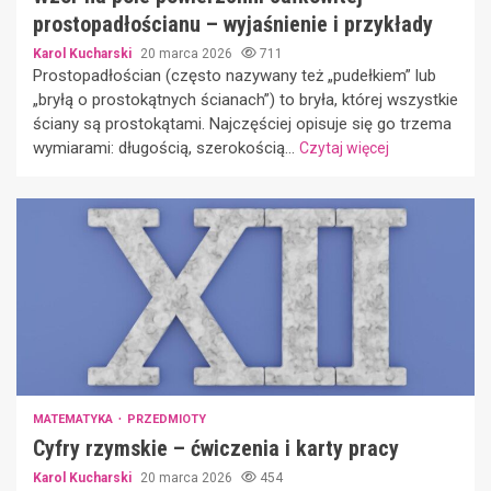
prostopadłościanu – wyjaśnienie i przykłady
Karol Kucharski
20 marca 2026
711
Prostopadłościan (często nazywany też „pudełkiem” lub
„bryłą o prostokątnych ścianach”) to bryła, której wszystkie
ściany są prostokątami. Najczęściej opisuje się go trzema
wymiarami: długością, szerokością...
Czytaj więcej
MATEMATYKA
PRZEDMIOTY
Cyfry rzymskie – ćwiczenia i karty pracy
Karol Kucharski
20 marca 2026
454