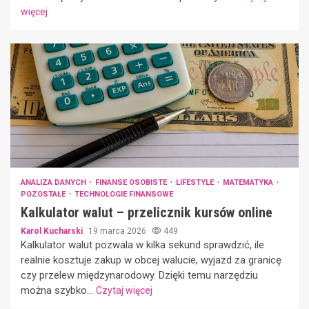
więcej
ANALIZA DANYCH
FINANSE OSOBISTE
LIFESTYLE
MATEMATYKA
POZOSTAŁE
TECHNOLOGIE FINANSOWE
Kalkulator walut – przelicznik kursów online
Karol Kucharski
19 marca 2026
449
Kalkulator walut pozwala w kilka sekund sprawdzić, ile
realnie kosztuje zakup w obcej walucie, wyjazd za granicę
czy przelew międzynarodowy. Dzięki temu narzędziu
można szybko...
Czytaj więcej