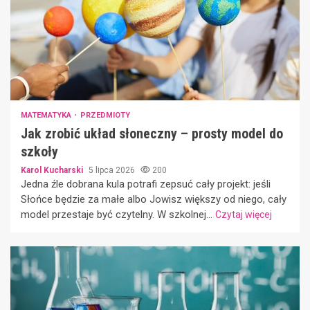
MATEMATYKA
PRZEDMIOTY
Jak zrobić układ słoneczny – prosty model do
szkoły
Karol Kucharski
5 lipca 2026
200
Jedna źle dobrana kula potrafi zepsuć cały projekt: jeśli
Słońce będzie za małe albo Jowisz większy od niego, cały
model przestaje być czytelny. W szkolnej...
Czytaj więcej