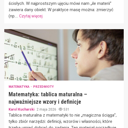
ścisłych. W najprostszym ujęciu mówi nam „ile materii”
zawiera dany obiekt. W praktyce masę można: zmierzyć
(np....
Czytaj więcej
MATEMATYKA
PRZEDMIOTY
Matematyka: tablica maturalna –
najważniejsze wzory i definicje
Karol Kucharski
2 maja 2026
531
Tablica maturalna z matematyki to nie „magiczna ściąga”,
tylko zbiór narzędzi: definicji, wzorów i własności, które
trzeba umieć dobrać do zadania. Ten materiał porządkuje