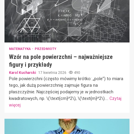
MATEMATYKA
PRZEDMIOTY
Wzór na pole powierzchni – najważniejsze
figury i przykłady
Karol Kucharski
17 kwietnia 2026
490
Pole powierzchni (często mówimy krótko: „pole”) to miara
tego, jak dużą powierzchnię zajmuje figura na
płaszczyźnie. Najczęściej podajemy je w jednostkach
kwadratowych, np. \(\text{cm}^2\), \(\text{m}^2\)....
Czytaj
więcej