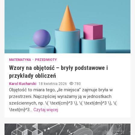
MATEMATYKA
PRZEDMIOTY
Wzory na objętość – bryły podstawowe i
przykłady obliczeń
Karol Kucharski
18 kwietnia 2026
780
Objętość to miara tego, „ile miejsca” zajmuje bryła w
przestrzeni. Najczęściej wyrażamy ją w jednostkach
sześciennych, np. \( \text{cm}^3 \), \( \text{dm}^3 \), \(
\text{m}^3...
Czytaj więcej