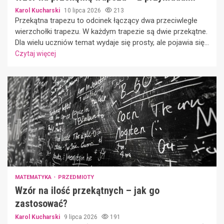
Karol Kucharski
10 lipca 2026
213
Przekątna trapezu to odcinek łączący dwa przeciwległe
wierzchołki trapezu. W każdym trapezie są dwie przekątne.
Dla wielu uczniów temat wydaje się prosty, ale pojawia się...
Czytaj więcej
MATEMATYKA
PRZEDMIOTY
Wzór na ilość przekątnych – jak go
zastosować?
Karol Kucharski
9 lipca 2026
191