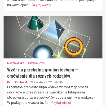
najważniejsze...
Czytaj więcej
MATEMATYKA
PRZEDMIOTY
Wzór na przekątną graniastosłupa –
omówienie dla różnych rodzajów
Karol Kucharski
28 kwietnia 2026
582
Przekątna graniastosłupa wynika wprost z geometrii
odcinków w przestrzeni i z twierdzenia Pitagorasa
stosowanego „warstwowo” (w podstawie i w wysokości).
W praktyce oznacza to, że...
Czytaj więcej