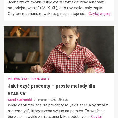
Jedna rzecz zwykle psuje cyfry rzymskie: brak automatu
na „odejmowanie” (IV, IX, XL), a to rozjeżdża cały zapis.
Gdy ten mechanizm wskoczy, nagle staje się...
Czytaj więcej
MATEMATYKA
PRZEDMIOTY
Jak liczyć procenty – proste metody dla
uczniów
Karol Kucharski
20 marca 2026
596
Wiele osób zakłada, że procenty to „jakiś specjalny dział z
matematyki”, który trzeba wykuć na pamięć. To wrażenie
bierze się zwykle z mieszania kilku podobnych...
Czytaj