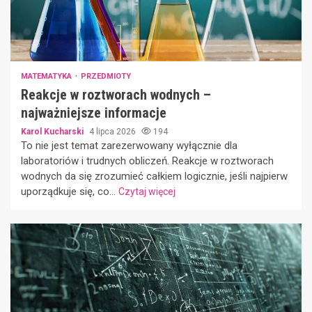
MATEMATYKA
PRZEDMIOTY
Reakcje w roztworach wodnych –
najważniejsze informacje
Karol Kucharski
4 lipca 2026
194
To nie jest temat zarezerwowany wyłącznie dla
laboratoriów i trudnych obliczeń. Reakcje w roztworach
wodnych da się zrozumieć całkiem logicznie, jeśli najpierw
uporządkuje się, co...
Czytaj więcej