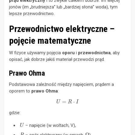
prąd elektryczny
i to zwykle całkiem dobrze. Im więcej
jonów (im „brudniejsza” lub „bardziej słona” woda), tym
lepsze przewodnictwo.
Przewodnictwo elektryczne –
pojęcie matematyczne
W fizyce używamy pojęcia
oporu
i
przewodnictwa
, aby
opisać, jak dobrze jakiś materiał przewodzi prąd.
Prawo Ohma
Podstawowa zależność między napięciem, prądem a
oporem to
prawo Ohma
:
U
=
R
⋅
I
gdzie:
U
– napięcie (w woltach, V),
R
Ω
– opór elektryczny (w omach,
),