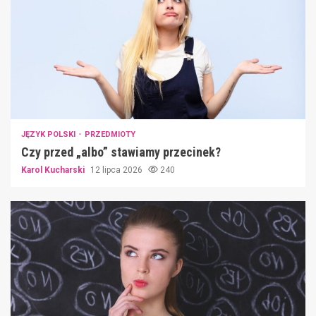
JĘZYK POLSKI
PRZEDMIOTY
Czy przed „albo” stawiamy przecinek?
Karol Kucharski
12 lipca 2026
240