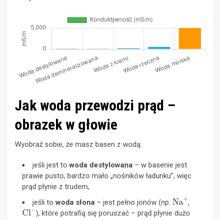
Jak woda przewodzi prąd –
obrazek w głowie
Wyobraź sobie, że masz basen z wodą:
jeśli jest to
woda destylowana
– w basenie jest
prawie pusto, bardzo mało „nośników ładunku”, więc
prąd płynie z trudem,
Na
+
jeśli to
woda słona
– jest pełno jonów (np.
,
Cl
−
), które potrafią się poruszać – prąd płynie dużo