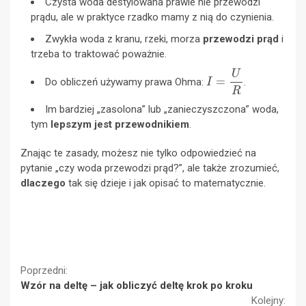
Czysta woda destylowana prawie nie przewodzi
prądu, ale w praktyce rzadko mamy z nią do czynienia.
Zwykła woda z kranu, rzeki, morza
przewodzi prąd
i
trzeba to traktować poważnie.
I
=
U
R
Do obliczeń używamy prawa Ohma:
.
Im bardziej „zasolona” lub „zanieczyszczona” woda,
tym
lepszym jest przewodnikiem
.
Znając te zasady, możesz nie tylko odpowiedzieć na
pytanie „czy woda przewodzi prąd?”, ale także zrozumieć,
dlaczego
tak się dzieje i jak opisać to matematycznie.
Continue
Poprzedni:
Wzór na deltę – jak obliczyć deltę krok po kroku
Reading
Kolejny: