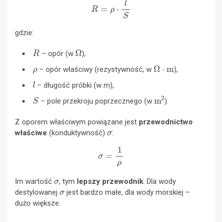
gdzie:
R
Ω
– opór (w
),
ρ
Ω
⋅
m
– opór właściwy (rezystywność, w
),
l
– długość próbki (w m),
S
m
2
– pole przekroju poprzecznego (w
).
Z oporem właściwym powiązane jest
przewodnictwo
σ
właściwe
(konduktywność)
:
σ
=
1
ρ
σ
Im
wartość
, tym
lepszy przewodnik
. Dla wody
σ
destylowanej
jest bardzo małe, dla wody morskiej –
dużo większe.