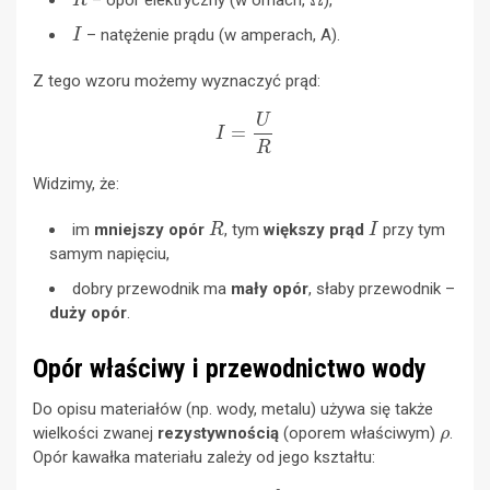
I
– natężenie prądu (w amperach, A).
Z tego wzoru możemy wyznaczyć prąd:
I
=
U
R
Widzimy, że:
R
I
im
mniejszy opór
, tym
większy prąd
przy tym
samym napięciu,
dobry przewodnik ma
mały opór
, słaby przewodnik –
duży opór
.
Opór właściwy i przewodnictwo wody
Do opisu materiałów (np. wody, metalu) używa się także
ρ
wielkości zwanej
rezystywnością
(oporem właściwym)
.
Opór kawałka materiału zależy od jego kształtu:
R
=
ρ
⋅
l
S