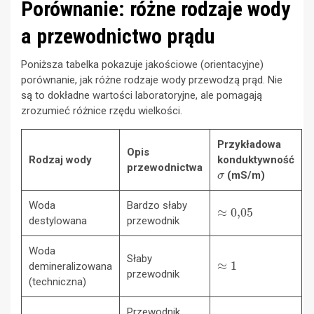
Porównanie: różne rodzaje wody
a przewodnictwo prądu
Poniższa tabelka pokazuje jakościowe (orientacyjne)
porównanie, jak różne rodzaje wody przewodzą prąd. Nie
są to dokładne wartości laboratoryjne, ale pomagają
zrozumieć różnice rzędu wielkości.
Przykładowa
Opis
Rodzaj wody
konduktywność
σ
przewodnictwa
(mS/m)
≈
0
,
05
Woda
Bardzo słaby
destylowana
przewodnik
Woda
≈
1
Słaby
demineralizowana
przewodnik
(techniczna)
≈
50
–
500
Przewodnik