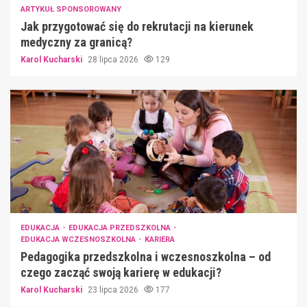
ARTYKUŁ SPONSOROWANY
Jak przygotować się do rekrutacji na kierunek
medyczny za granicą?
Karol Kucharski
28 lipca 2026
129
EDUKACJA
EDUKACJA PRZEDSZKOLNA
EDUKACJA WCZESNOSZKOLNA
KARIERA
Pedagogika przedszkolna i wczesnoszkolna – od
czego zacząć swoją karierę w edukacji?
Karol Kucharski
23 lipca 2026
177