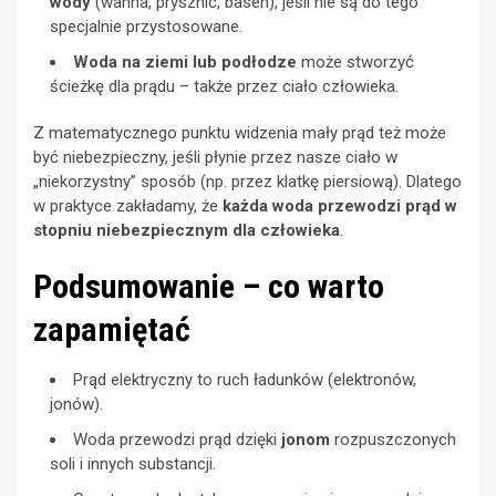
wody
(wanna, prysznic, basen), jeśli nie są do tego
specjalnie przystosowane.
Woda na ziemi lub podłodze
może stworzyć
ścieżkę dla prądu – także przez ciało człowieka.
Z matematycznego punktu widzenia mały prąd też może
być niebezpieczny, jeśli płynie przez nasze ciało w
„niekorzystny” sposób (np. przez klatkę piersiową). Dlatego
w praktyce zakładamy, że
każda woda przewodzi prąd w
stopniu niebezpiecznym dla człowieka
.
Podsumowanie – co warto
zapamiętać
Prąd elektryczny to ruch ładunków (elektronów,
jonów).
Woda przewodzi prąd dzięki
jonom
rozpuszczonych
soli i innych substancji.