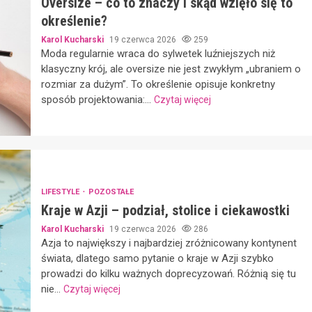
Oversize – co to znaczy i skąd wzięło się to
określenie?
Karol Kucharski
19 czerwca 2026
259
Moda regularnie wraca do sylwetek luźniejszych niż
klasyczny krój, ale oversize nie jest zwykłym „ubraniem o
rozmiar za dużym”. To określenie opisuje konkretny
sposób projektowania:...
Czytaj więcej
LIFESTYLE
POZOSTAŁE
Kraje w Azji – podział, stolice i ciekawostki
Karol Kucharski
19 czerwca 2026
286
Azja to największy i najbardziej zróżnicowany kontynent
świata, dlatego samo pytanie o kraje w Azji szybko
prowadzi do kilku ważnych doprecyzowań. Różnią się tu
nie...
Czytaj więcej