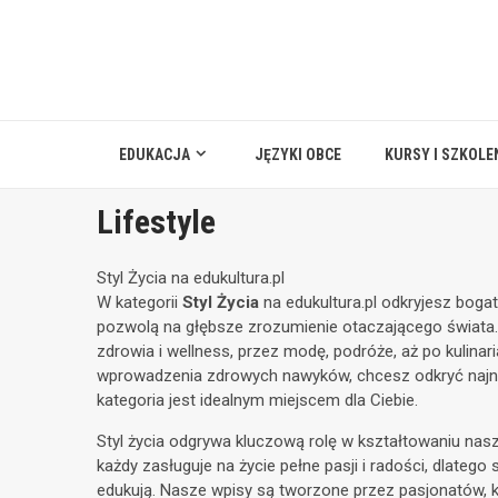
Skip
to
content
EDUKACJA
JĘZYKI OBCE
KURSY I SZKOLE
Lifestyle
Styl Życia na edukultura.pl
W kategorii
Styl Życia
na edukultura.pl odkryjesz bog
pozwolą na głębsze zrozumienie otaczającego świata.
zdrowia i wellness, przez modę, podróże, aż po kulinari
wprowadzenia zdrowych nawyków, chcesz odkryć najno
kategoria jest idealnym miejscem dla Ciebie.
Styl życia odgrywa kluczową rolę w kształtowaniu nasze
każdy zasługuje na życie pełne pasji i radości, dlatego 
edukują. Nasze wpisy są tworzone przez pasjonatów, kt