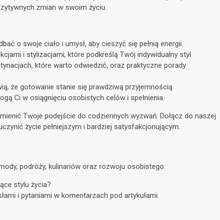
zytywnych zmian w swoim życiu.
 dbać o swoje ciało i umysł, aby cieszyć się pełnią energii.
jami i stylizacjami, które podkreślą Twój indywidualny styl.
tynacjach, które warto odwiedzić, oraz praktyczne porady
wią, że gotowanie stanie się prawdziwą przyjemnością.
mogą Ci w osiągnięciu osobistych celów i spełnienia.
e odmienić Twoje podejście do codziennych wyzwań. Dołącz do naszej
uczynić życie pełniejszym i bardziej satysfakcjonującym.
 mody, podróży, kulinariów oraz rozwoju osobistego.
ce stylu życia?
łami i pytaniami w komentarzach pod artykułami.