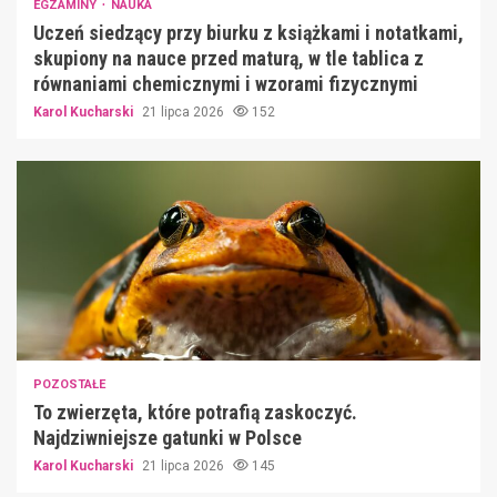
EGZAMINY
NAUKA
Uczeń siedzący przy biurku z książkami i notatkami,
skupiony na nauce przed maturą, w tle tablica z
równaniami chemicznymi i wzorami fizycznymi
Karol Kucharski
21 lipca 2026
152
POZOSTAŁE
To zwierzęta, które potrafią zaskoczyć.
Najdziwniejsze gatunki w Polsce
Karol Kucharski
21 lipca 2026
145