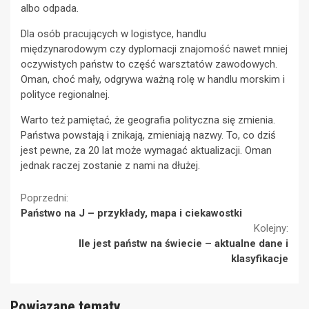
albo odpada.
Dla osób pracujących w logistyce, handlu
międzynarodowym czy dyplomacji znajomość nawet mniej
oczywistych państw to część warsztatów zawodowych.
Oman, choć mały, odgrywa ważną rolę w handlu morskim i
polityce regionalnej.
Warto też pamiętać, że geografia polityczna się zmienia.
Państwa powstają i znikają, zmieniają nazwy. To, co dziś
jest pewne, za 20 lat może wymagać aktualizacji. Oman
jednak raczej zostanie z nami na dłużej.
Continue
Poprzedni:
Państwo na J – przykłady, mapa i ciekawostki
Reading
Kolejny:
Ile jest państw na świecie – aktualne dane i
klasyfikacje
Powiązane tematy