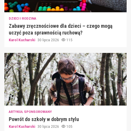
DZIECI I RODZINA
Zabawy zręcznościowe dla dzieci – czego mogą
uczyć poza sprawnością ruchową?
Karol Kucharski
30 lipca 2026
115
ARTYKUŁ SPONSOROWANY
Powrót do szkoły w dobrym stylu
Karol Kucharski
30 lipca 2026
105