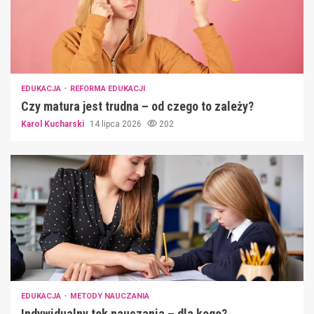
EDUKACJA
REFORMA EDUKACJI
Czy matura jest trudna – od czego to zależy?
Karol Kucharski
14 lipca 2026
202
EDUKACJA
METODY NAUCZANIA
Indywidualny tok nauczania – dla kogo?