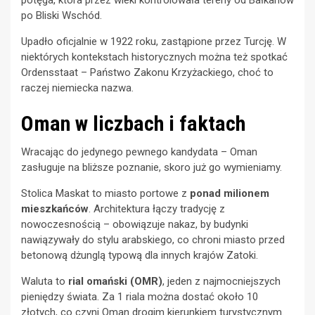
potęga, która przez wieki kontrolowała tereny od Bałkanów
po Bliski Wschód.
Upadło oficjalnie w 1922 roku, zastąpione przez Turcję. W
niektórych kontekstach historycznych można też spotkać
Ordensstaat – Państwo Zakonu Krzyżackiego, choć to
raczej niemiecka nazwa.
Oman w liczbach i faktach
Wracając do jedynego pewnego kandydata – Oman
zasługuje na bliższe poznanie, skoro już go wymieniamy.
Stolica Maskat to miasto portowe z
ponad milionem
mieszkańców
. Architektura łączy tradycję z
nowoczesnością – obowiązuje nakaz, by budynki
nawiązywały do stylu arabskiego, co chroni miasto przed
betonową dżunglą typową dla innych krajów Zatoki.
Waluta to
rial omański (OMR)
, jeden z najmocniejszych
pieniędzy świata. Za 1 riala można dostać około 10
złotych, co czyni Oman drogim kierunkiem turystycznym.