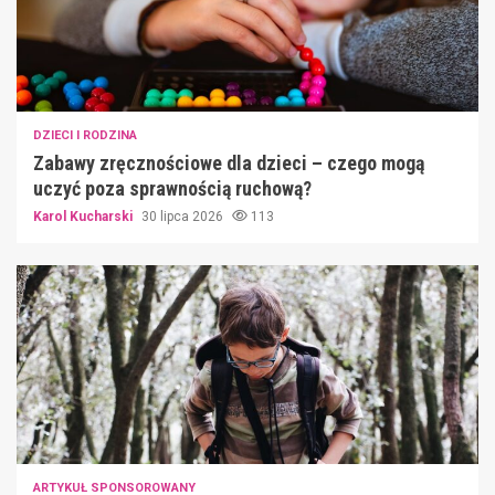
DZIECI I RODZINA
Zabawy zręcznościowe dla dzieci – czego mogą
uczyć poza sprawnością ruchową?
Karol Kucharski
30 lipca 2026
113
ARTYKUŁ SPONSOROWANY