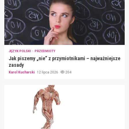
JĘZYK POLSKI
PRZEDMIOTY
Jak piszemy „nie” z przymiotnikami – najważniejsze
zasady
Karol Kucharski
12 lipca 2026
204