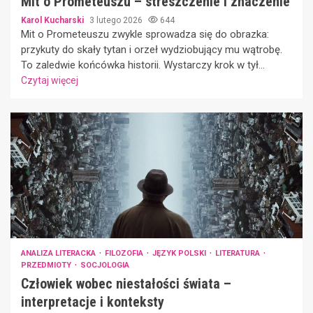
Mit o Prometeuszu – streszczenie i znaczenie
Karol Kucharski
3 lutego 2026
644
Mit o Prometeuszu zwykle sprowadza się do obrazka:
przykuty do skały tytan i orzeł wydziobujący mu wątrobę.
To zaledwie końcówka historii. Wystarczy krok w tył...
Czytaj więcej
ANALIZA LITERACKA
FILOZOFIA
JĘZYK POLSKI
LITERATURA
PRZEDMIOTY
SOCJOLOGIA
Człowiek wobec niestałości świata –
interpretacje i konteksty