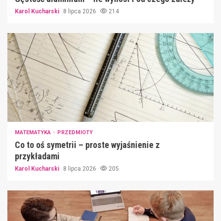
Karol Kucharski
8 lipca 2026
214
MATEMATYKA
PRZEDMIOTY
Co to oś symetrii – proste wyjaśnienie z
przykładami
Karol Kucharski
8 lipca 2026
205