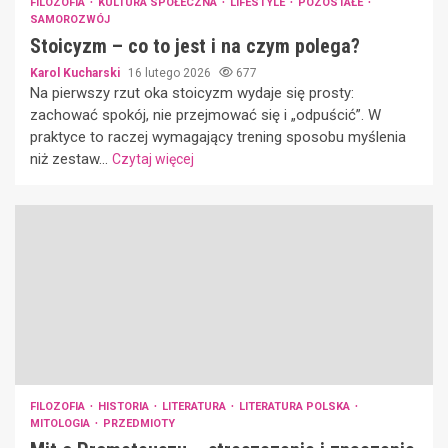
FILOZOFIA
KULTURA SPOŁECZNA
LIFESTYLE
POZOSTAŁE
SAMOROZWÓJ
Stoicyzm – co to jest i na czym polega?
Karol Kucharski
16 lutego 2026
677
Na pierwszy rzut oka stoicyzm wydaje się prosty:
zachować spokój, nie przejmować się i „odpuścić”. W
praktyce to raczej wymagający trening sposobu myślenia
niż zestaw...
Czytaj więcej
FILOZOFIA
HISTORIA
LITERATURA
LITERATURA POLSKA
MITOLOGIA
PRZEDMIOTY