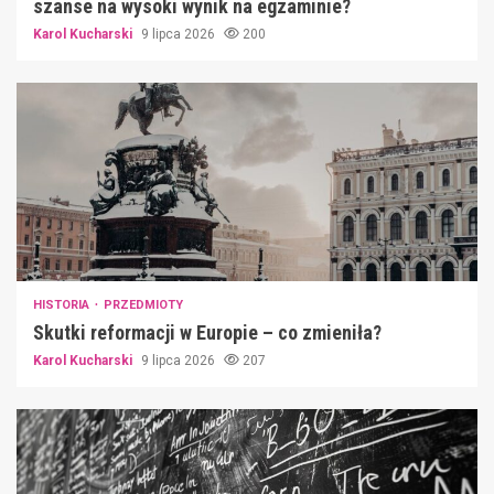
szanse na wysoki wynik na egzaminie?
Karol Kucharski
9 lipca 2026
200
HISTORIA
PRZEDMIOTY
Skutki reformacji w Europie – co zmieniła?
Karol Kucharski
9 lipca 2026
207