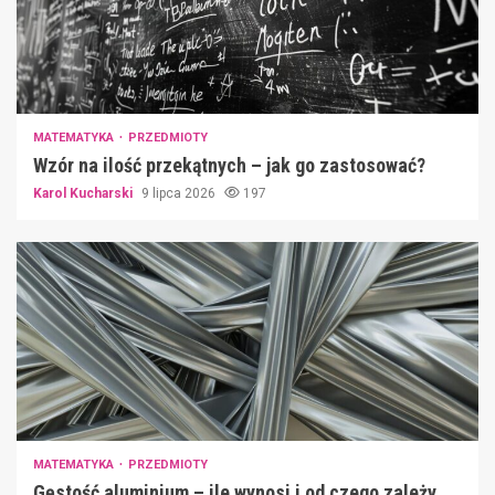
MATEMATYKA
PRZEDMIOTY
Wzór na ilość przekątnych – jak go zastosować?
Karol Kucharski
9 lipca 2026
197
MATEMATYKA
PRZEDMIOTY
Gęstość aluminium – ile wynosi i od czego zależy