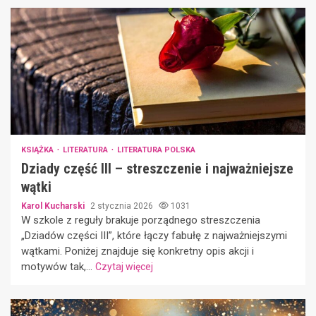
KSIĄŻKA
LITERATURA
LITERATURA POLSKA
Dziady część III – streszczenie i najważniejsze
wątki
Karol Kucharski
2 stycznia 2026
1031
W szkole z reguły brakuje porządnego streszczenia
„Dziadów części III”, które łączy fabułę z najważniejszymi
wątkami. Poniżej znajduje się konkretny opis akcji i
motywów tak,...
Czytaj więcej