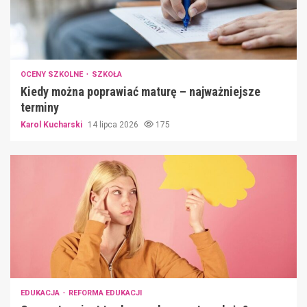
OCENY SZKOLNE
SZKOŁA
Kiedy można poprawiać maturę – najważniejsze
terminy
Karol Kucharski
14 lipca 2026
175
EDUKACJA
REFORMA EDUKACJI