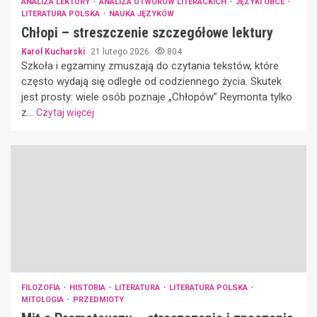
ANALIZA LEKTURY
ANALIZA UTWORÓW LITERACKICH
JĘZYKI OBCE
LITERATURA POLSKA
NAUKA JĘZYKÓW
Chłopi – streszczenie szczegółowe lektury
Karol Kucharski
21 lutego 2026
804
Szkoła i egzaminy zmuszają do czytania tekstów, które
często wydają się odległe od codziennego życia. Skutek
jest prosty: wiele osób poznaje „Chłopów” Reymonta tylko
z...
Czytaj więcej
FILOZOFIA
HISTORIA
LITERATURA
LITERATURA POLSKA
MITOLOGIA
PRZEDMIOTY