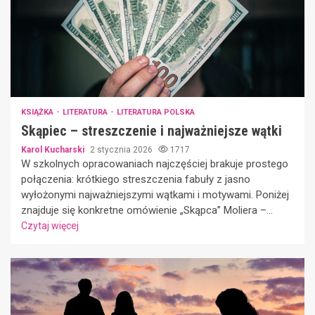
KSIĄŻKA
LITERATURA
LITERATURA POLSKA
Skąpiec – streszczenie i najważniejsze wątki
Karol Kucharski
2 stycznia 2026
1717
W szkolnych opracowaniach najczęściej brakuje prostego
połączenia: krótkiego streszczenia fabuły z jasno
wyłożonymi najważniejszymi wątkami i motywami. Poniżej
znajduje się konkretne omówienie „Skąpca” Moliera –...
Czytaj więcej