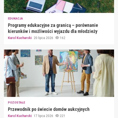
EDUKACJA
Programy edukacyjne za granicą – porównanie
kierunków i możliwości wyjazdu dla młodzieży
Karol Kucharski
20 lipca 2026
162
POZOSTAŁE
Przewodnik po świecie domów aukcyjnych
Karol Kucharski
17 lipca 2026
221