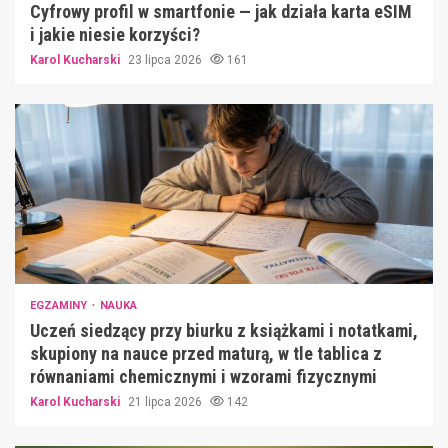
Cyfrowy profil w smartfonie — jak działa karta eSIM
i jakie niesie korzyści?
Karol Kucharski
23 lipca 2026
161
EGZAMINY
NAUKA
Uczeń siedzący przy biurku z książkami i notatkami,
skupiony na nauce przed maturą, w tle tablica z
równaniami chemicznymi i wzorami fizycznymi
Karol Kucharski
21 lipca 2026
142