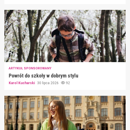
ARTYKUŁ SPONSOROWANY
Powrót do szkoły w dobrym stylu
Karol Kucharski
30 lipca 2026
92