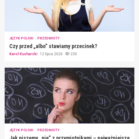
JĘZYK POLSKI
PRZEDMIOTY
Czy przed „albo” stawiamy przecinek?
Karol Kucharski
12 lipca 2026
230
JĘZYK POLSKI
PRZEDMIOTY
Jak piszemy „nie” z przymiotnikami – najważniejsze