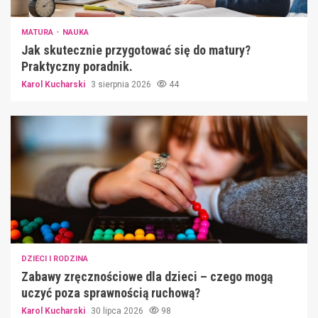
MATURA
NAUKA
Jak skutecznie przygotować się do matury?
Praktyczny poradnik.
Karol Kucharski
3 sierpnia 2026
44
DZIECI I RODZINA
Zabawy zręcznościowe dla dzieci – czego mogą
uczyć poza sprawnością ruchową?
Karol Kucharski
30 lipca 2026
98