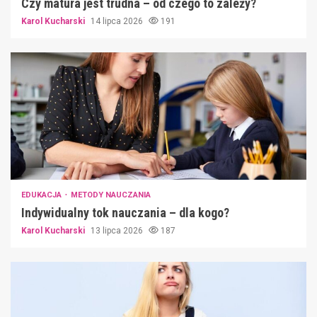
Czy matura jest trudna – od czego to zależy?
Karol Kucharski
14 lipca 2026
191
EDUKACJA
METODY NAUCZANIA
Indywidualny tok nauczania – dla kogo?
Karol Kucharski
13 lipca 2026
187