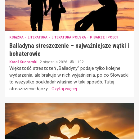
KSIĄŻKA
LITERATURA
LITERATURA POLSKA
PISARZE I POECI
Balladyna streszczenie – najważniejsze wątki i
bohaterowie
Karol Kucharski
2 stycznia 2026
1192
Większość streszczeń „Balladyny” podaje tylko kolejne
wydarzenia, ale brakuje w nich wyjaśnienia, po co Słowacki
to wszystko poukładał właśnie w taki sposób. Tutaj
streszczenie łączy...
Czytaj więcej