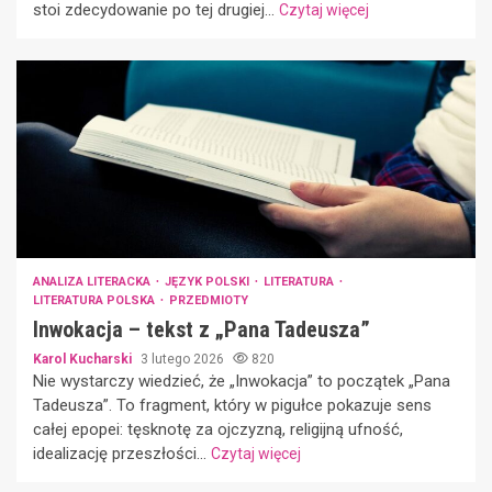
stoi zdecydowanie po tej drugiej...
Czytaj więcej
ANALIZA LITERACKA
JĘZYK POLSKI
LITERATURA
LITERATURA POLSKA
PRZEDMIOTY
Inwokacja – tekst z „Pana Tadeusza”
Karol Kucharski
3 lutego 2026
820
Nie wystarczy wiedzieć, że „Inwokacja” to początek „Pana
Tadeusza”. To fragment, który w pigułce pokazuje sens
całej epopei: tęsknotę za ojczyzną, religijną ufność,
idealizację przeszłości...
Czytaj więcej