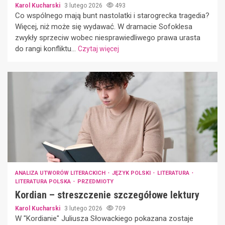
Karol Kucharski
3 lutego 2026
493
Co wspólnego mają bunt nastolatki i starogrecka tragedia?
Więcej, niż może się wydawać. W dramacie Sofoklesa
zwykły sprzeciw wobec niesprawiedliwego prawa urasta
do rangi konfliktu...
Czytaj więcej
ANALIZA UTWORÓW LITERACKICH
JĘZYK POLSKI
LITERATURA
LITERATURA POLSKA
PRZEDMIOTY
Kordian – streszczenie szczegółowe lektury
Karol Kucharski
3 lutego 2026
709
W "Kordianie" Juliusza Słowackiego pokazana zostaje