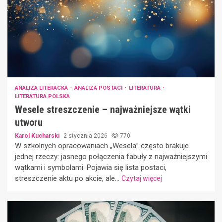
ANALIZA LITERACKA
ANALIZA POSTACI
LITERATURA
LITERATURA POLSKA
Wesele streszczenie – najważniejsze wątki
utworu
Karol Kucharski
2 stycznia 2026
770
W szkolnych opracowaniach „Wesela” często brakuje
jednej rzeczy: jasnego połączenia fabuły z najważniejszymi
wątkami i symbolami. Pojawia się lista postaci,
streszczenie aktu po akcie, ale...
Czytaj więcej