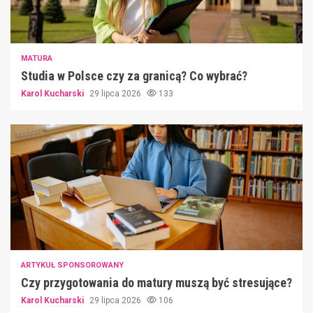
MATURA
Studia w Polsce czy za granicą? Co wybrać?
Karol Kucharski
29 lipca 2026
133
ARTYKUŁ SPONSOROWANY
Czy przygotowania do matury muszą być stresujące?
Karol Kucharski
29 lipca 2026
106