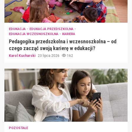
EDUKACJA
EDUKACJA PRZEDSZKOLNA
EDUKACJA WCZESNOSZKOLNA
KARIERA
Pedagogika przedszkolna i wczesnoszkolna – od
czego zacząć swoją karierę w edukacji?
Karol Kucharski
23 lipca 2026
162
POZOSTAŁE