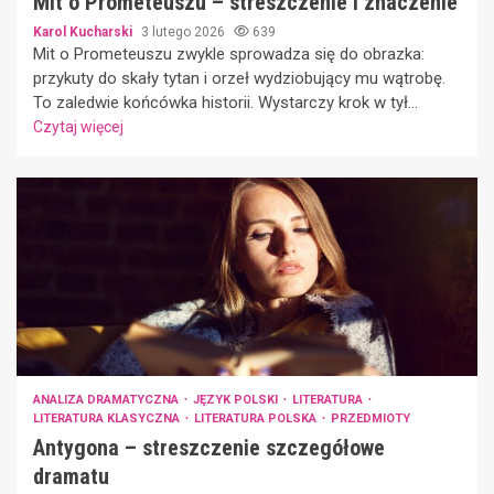
Mit o Prometeuszu – streszczenie i znaczenie
Karol Kucharski
3 lutego 2026
639
Mit o Prometeuszu zwykle sprowadza się do obrazka:
przykuty do skały tytan i orzeł wydziobujący mu wątrobę.
To zaledwie końcówka historii. Wystarczy krok w tył...
Czytaj więcej
ANALIZA DRAMATYCZNA
JĘZYK POLSKI
LITERATURA
LITERATURA KLASYCZNA
LITERATURA POLSKA
PRZEDMIOTY
Antygona – streszczenie szczegółowe
dramatu