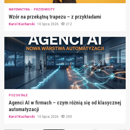
MATEMATYKA
PRZEDMIOTY
Wzór na przekątną trapezu – z przykładami
Karol Kucharski
10 lipca 2026
212
POZOSTAŁE
Agenci AI w firmach – czym różnią się od klasycznej
automatyzacji
Karol Kucharski
10 lipca 2026
200