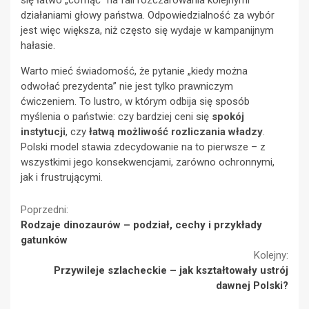
działaniami głowy państwa. Odpowiedzialność za wybór
jest więc większa, niż często się wydaje w kampanijnym
hałasie.
Warto mieć świadomość, że pytanie „kiedy można
odwołać prezydenta” nie jest tylko prawniczym
ćwiczeniem. To lustro, w którym odbija się sposób
myślenia o państwie: czy bardziej ceni się
spokój
instytucji
, czy
łatwą możliwość rozliczania władzy
.
Polski model stawia zdecydowanie na to pierwsze – z
wszystkimi jego konsekwencjami, zarówno ochronnymi,
jak i frustrującymi.
Continue
Poprzedni:
Rodzaje dinozaurów – podział, cechy i przykłady
Reading
gatunków
Kolejny:
Przywileje szlacheckie – jak kształtowały ustrój
dawnej Polski?