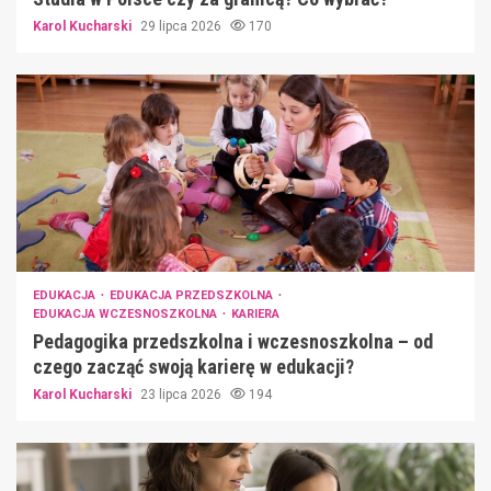
Karol Kucharski
29 lipca 2026
170
EDUKACJA
EDUKACJA PRZEDSZKOLNA
EDUKACJA WCZESNOSZKOLNA
KARIERA
Pedagogika przedszkolna i wczesnoszkolna – od
czego zacząć swoją karierę w edukacji?
Karol Kucharski
23 lipca 2026
194