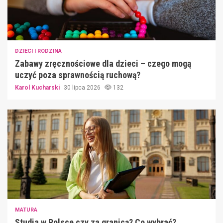
DZIECI I RODZINA
Zabawy zręcznościowe dla dzieci – czego mogą
uczyć poza sprawnością ruchową?
Karol Kucharski
30 lipca 2026
132
MATURA
Studia w Polsce czy za granicą? Co wybrać?