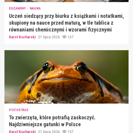
EGZAMINY
NAUKA
Uczeń siedzący przy biurku z książkami i notatkami,
skupiony na nauce przed maturą, w tle tablica z
równaniami chemicznymi i wzorami fizycznymi
Karol Kucharski
21 lipca 2026
167
POZOSTAŁE
To zwierzęta, które potrafią zaskoczyć.
Najdziwniejsze gatunki w Polsce
Karol Kucharski
21 lipca 2026
157