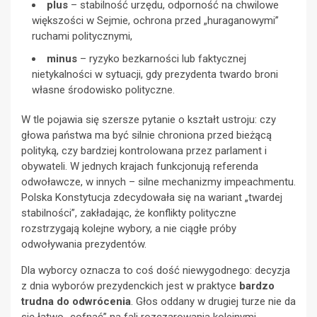
plus
– stabilność urzędu, odporność na chwilowe
większości w Sejmie, ochrona przed „huraganowymi”
ruchami politycznymi,
minus
– ryzyko bezkarności lub faktycznej
nietykalności w sytuacji, gdy prezydenta twardo broni
własne środowisko polityczne.
W tle pojawia się szersze pytanie o kształt ustroju: czy
głowa państwa ma być silnie chroniona przed bieżącą
polityką, czy bardziej kontrolowana przez parlament i
obywateli. W jednych krajach funkcjonują referenda
odwoławcze, w innych – silne mechanizmy impeachmentu.
Polska Konstytucja zdecydowała się na wariant „twardej
stabilności”, zakładając, że konflikty polityczne
rozstrzygają kolejne wybory, a nie ciągłe próby
odwoływania prezydentów.
Dla wyborcy oznacza to coś dość niewygodnego: decyzja
z dnia wyborów prezydenckich jest w praktyce
bardzo
trudna do odwrócenia
. Głos oddany w drugiej turze nie da
się łatwo „cofnąć” na fali rozczarowania kolejnymi