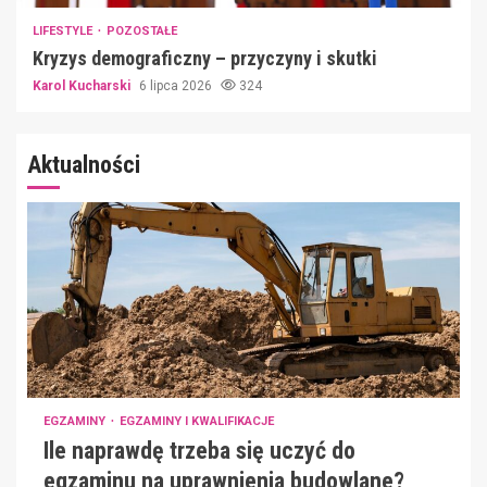
LIFESTYLE
POZOSTAŁE
Kryzys demograficzny – przyczyny i skutki
Karol Kucharski
6 lipca 2026
324
Aktualności
EGZAMINY
EGZAMINY I KWALIFIKACJE
Ile naprawdę trzeba się uczyć do
egzaminu na uprawnienia budowlane?