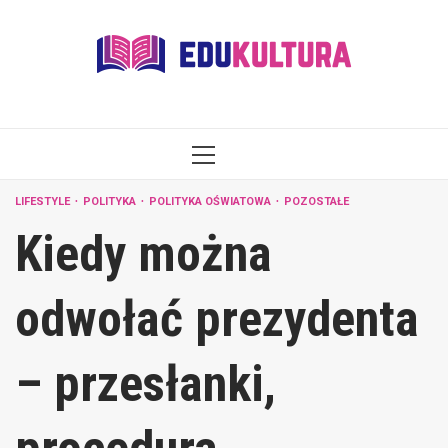
Skip
to
content
PRIMARY
MENU
LIFESTYLE
POLITYKA
POLITYKA OŚWIATOWA
POZOSTAŁE
Kiedy można
odwołać prezydenta
– przesłanki,