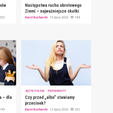
mów
Następstwa ruchu obrotowego
Ziemi – najważniejsze skutki
252
Karol Kucharski
15 lipca 2026
184
JĘZYK POLSKI
PRZEDMIOTY
a – dla
Czy przed „albo” stawiamy
przecinek?
199
Karol Kucharski
12 lipca 2026
252