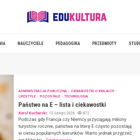
NIA
NAUCZYCIELE
PEDAGOGIKA
PRZEDMIOTY
STUD
ADMINISTRACJA PUBLICZNA
CIEKAWOSTKI O KRAJACH
LIFESTYLE
POZOSTAŁE
TECHNOLOGIA
Państwo na E – lista i ciekawostki
Karol Kucharski
15 lutego 2026
872
Podczas gdy Francja czy Niemcy przyciągają miliony
turystów rocznie, państwa na literę E często pozostają
w cieniu popularnych kierunków. Warto jednak przyjrzeć
się bliżej tej...
Czytaj więcej