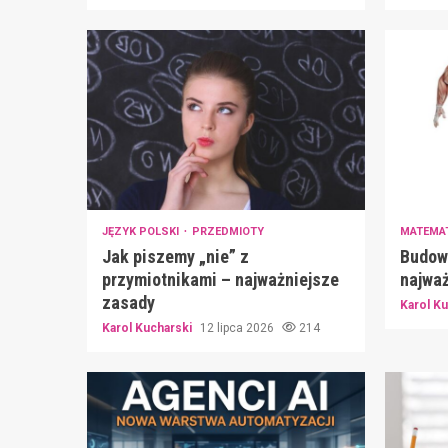
JĘZYK POLSKI
PRZEDMIOTY
MATEMA
Jak piszemy „nie” z
Budow
przymiotnikami – najważniejsze
najważ
zasady
Karol K
Karol Kucharski
12 lipca 2026
214