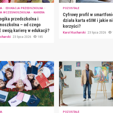
JA
EDUKACJA PRZEDSZKOLNA
POZOSTAŁE
JA WCZESNOSZKOLNA
KARIERA
Cyfrowy profil w smartfoni
gika przedszkolna i
działa karta eSIM i jakie n
noszkolna – od czego
korzyści?
 swoją karierę w edukacji?
Karol Kucharski
23 lipca 2026
ucharski
23 lipca 2026
185
JA
POZOSTAŁE