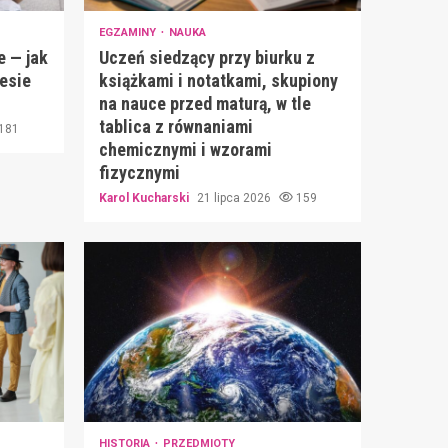
EGZAMINY
NAUKA
e — jak
Uczeń siedzący przy biurku z
iesie
książkami i notatkami, skupiony
na nauce przed maturą, w tle
tablica z równaniami
181
chemicznymi i wzorami
fizycznymi
Karol Kucharski
21 lipca 2026
159
HISTORIA
PRZEDMIOTY