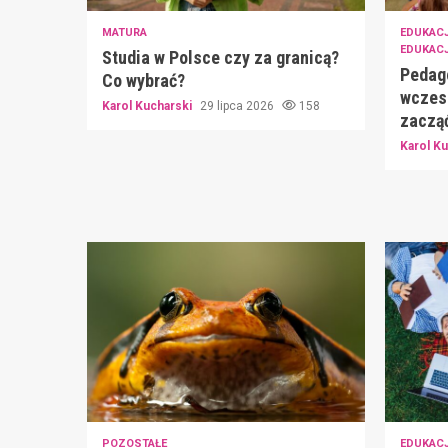
MATURA
EDUKAC
EDUKAC
Studia w Polsce czy za granicą?
Pedago
Co wybrać?
wczes
Karol Kucharski
29 lipca 2026
158
zacząć
Karol K
POZOSTAŁE
EDUKAC