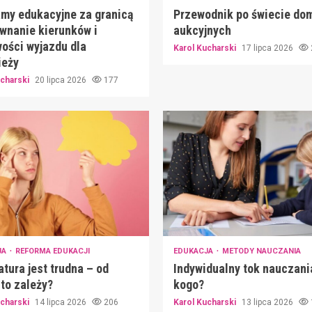
my edukacyjne za granicą
Przewodnik po świecie do
wnanie kierunków i
aukcyjnych
ości wyjazdu dla
Karol Kucharski
17 lipca 2026
ieży
ucharski
20 lipca 2026
177
JA
REFORMA EDUKACJI
EDUKACJA
METODY NAUCZANIA
tura jest trudna – od
Indywidualny tok nauczani
to zależy?
kogo?
ucharski
14 lipca 2026
206
Karol Kucharski
13 lipca 2026