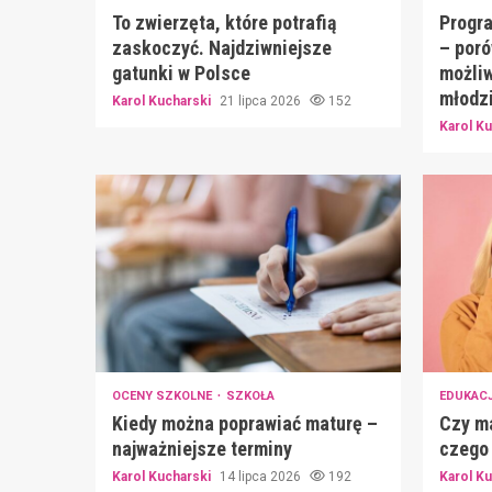
To zwierzęta, które potrafią
Progra
zaskoczyć. Najdziwniejsze
– poró
gatunki w Polsce
możliw
młodz
Karol Kucharski
21 lipca 2026
152
Karol K
OCENY SZKOLNE
SZKOŁA
EDUKAC
Kiedy można poprawiać maturę –
Czy ma
najważniejsze terminy
czego 
Karol Kucharski
14 lipca 2026
192
Karol K