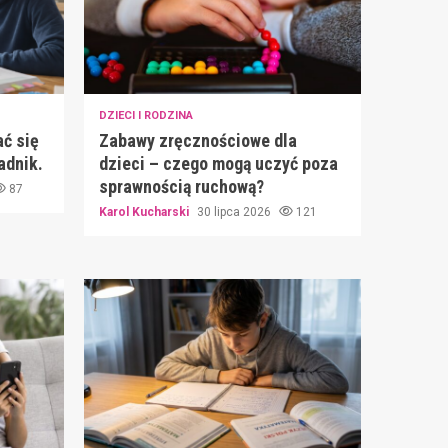
DZIECI I RODZINA
ć się
Zabawy zręcznościowe dla
adnik.
dzieci – czego mogą uczyć poza
sprawnością ruchową?
87
Karol Kucharski
30 lipca 2026
121