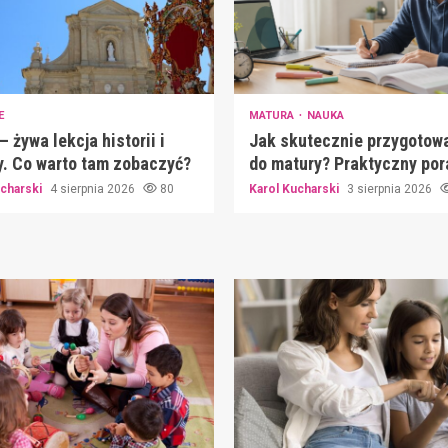
E
MATURA
NAUKA
– żywa lekcja historii i
Jak skutecznie przygotowa
y. Co warto tam zobaczyć?
do matury? Praktyczny por
ucharski
4 sierpnia 2026
80
Karol Kucharski
3 sierpnia 2026