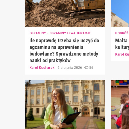
EGZAMINY
EGZAMINY I KWALIFIKACJE
PODRÓŻ
Ile naprawdę trzeba się uczyć do
Malta 
egzaminu na uprawnienia
kultur
budowlane? Sprawdzone metody
Karol K
nauki od praktyków
Karol Kucharski
6 sierpnia 2026
56