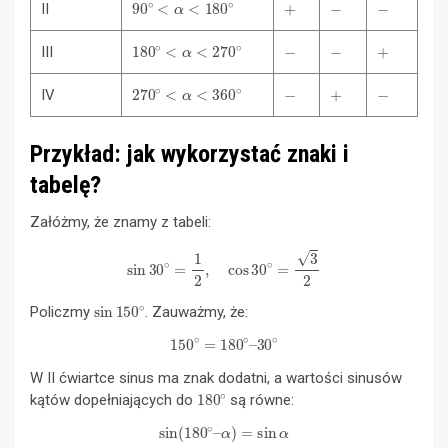
90
∘
<
α
<
180
∘
+
−
−
II
180
∘
<
α
<
270
∘
−
−
+
III
270
∘
<
α
<
360
∘
−
+
−
IV
Przykład: jak wykorzystać znaki i
tabelę?
Załóżmy, że znamy z tabeli:
sin
30
∘
=
1
2
,
cos
30
∘
=
3
2
sin
150
∘
Policzmy
. Zauważmy, że:
150
∘
=
180
∘
–
30
∘
W II ćwiartce sinus ma znak dodatni, a wartości sinusów
180
∘
kątów dopełniających do
są równe:
sin
(
180
∘
–
α
)
=
sin
α