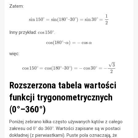
Zatem:
sin
150
∘
=
sin
(
180
∘
–
30
∘
)
=
sin
30
∘
=
1
2
cos
150
∘
Inny przykład:
.
cos
(
180
∘
–
α
)
=
−
cos
α
więc:
cos
150
∘
=
cos
(
180
∘
–
30
∘
)
=
−
cos
30
∘
=
−
3
2
Rozszerzona tabela wartości
funkcji trygonometrycznych
(0°–360°)
Poniżej zebrano kilka często używanych kątów z całego
0
∘
360
∘
zakresu od
do
. Wartości zapisane są w postaci
dokładnej (z pierwiastkami). Puste pola oznaczają, że