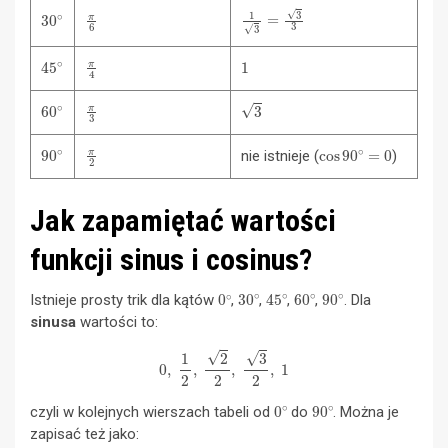
1
3
=
3
3
30
∘
π
6
45
∘
π
4
1
60
∘
π
3
3
90
∘
π
2
cos
90
∘
=
0
nie istnieje (
)
Jak zapamiętać wartości
funkcji sinus i cosinus?
0
∘
30
∘
45
∘
60
∘
90
∘
Istnieje prosty trik dla kątów
,
,
,
,
. Dla
sinusa
wartości to:
0
,
1
2
,
2
2
,
3
2
,
1
0
∘
90
∘
czyli w kolejnych wierszach tabeli od
do
. Można je
zapisać też jako: