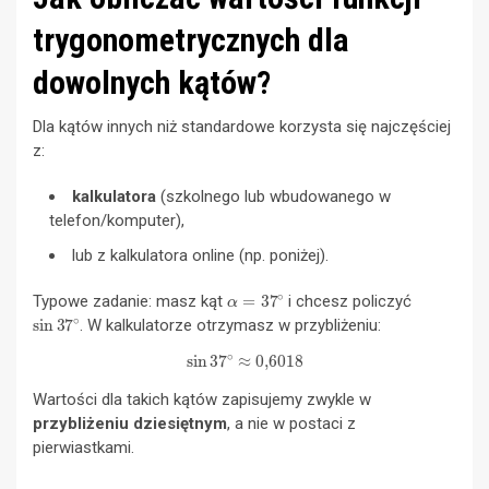
trygonometrycznych dla
dowolnych kątów?
Dla kątów innych niż standardowe korzysta się najczęściej
z:
kalkulatora
(szkolnego lub wbudowanego w
telefon/komputer),
lub z kalkulatora online (np. poniżej).
α
=
37
∘
Typowe zadanie: masz kąt
i chcesz policzyć
sin
37
∘
. W kalkulatorze otrzymasz w przybliżeniu:
sin
37
∘
≈
0,601
8
Wartości dla takich kątów zapisujemy zwykle w
przybliżeniu dziesiętnym
, a nie w postaci z
pierwiastkami.