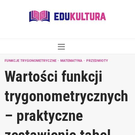
Skip
to
content
PRIMARY
MENU
FUNKCJE TRYGONOMETRYCZNE
MATEMATYKA
PRZEDMIOTY
Wartości funkcji
trygonometrycznych
– praktyczne