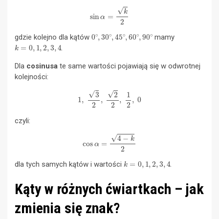
sin
α
=
k
2
0
∘
,
30
∘
,
45
∘
,
60
∘
,
90
∘
gdzie kolejno dla kątów
mamy
k
=
0
,
1
,
2
,
3
,
4
.
Dla
cosinusa
te same wartości pojawiają się w odwrotnej
kolejności:
1
,
3
2
,
2
2
,
1
2
,
0
czyli:
cos
α
=
4
−
k
2
k
=
0
,
1
,
2
,
3
,
4
dla tych samych kątów i wartości
.
Kąty w różnych ćwiartkach – jak
zmienia się znak?