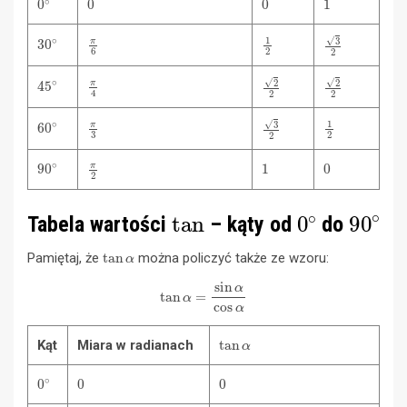
30
∘
π
6
1
2
3
2
45
∘
π
4
2
2
2
2
60
∘
π
3
1
2
3
2
90
∘
π
2
1
0
tan
0
∘
90
∘
Tabela wartości
– kąty od
do
tan
α
Pamiętaj, że
można policzyć także ze wzoru:
tan
α
=
sin
α
cos
α
tan
α
Kąt
Miara w radianach
0
∘
0
0