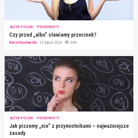
JĘZYK POLSKI
PRZEDMIOTY
Czy przed „albo” stawiamy przecinek?
Karol Kucharski
12 lipca 2026
244
JĘZYK POLSKI
PRZEDMIOTY
Jak piszemy „nie” z przymiotnikami – najważniejsze
zasady