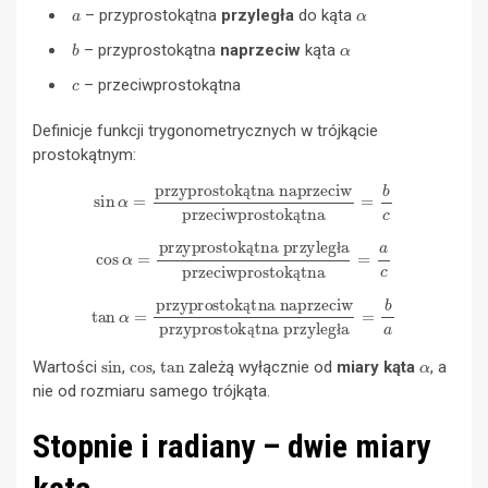
a
α
– przyprostokątna
przyległa
do kąta
b
α
– przyprostokątna
naprzeciw
kąta
c
– przeciwprostokątna
Definicje funkcji trygonometrycznych w trójkącie
prostokątnym:
sin
α
=
przyprostokątna naprzeciw
przeciwprostokątna
=
b
c
ą
ą
cos
α
=
przyprostokątna przyległa
przeciwprostokątna
=
a
c
ą
ł
ą
tan
α
=
przyprostokątna naprzeciw
przyprostokątna przyległa
=
b
a
ą
ą
ł
sin
cos
tan
α
Wartości
,
,
zależą wyłącznie od
miary kąta
, a
nie od rozmiaru samego trójkąta.
Stopnie i radiany – dwie miary