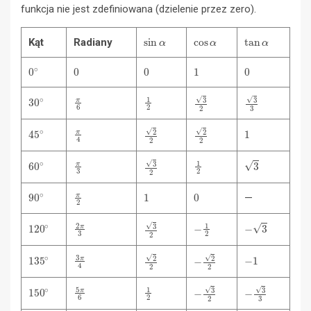
funkcja nie jest zdefiniowana (dzielenie przez zero).
sin
α
cos
α
tan
α
Kąt
Radiany
0
∘
0
0
1
0
30
∘
π
6
1
2
3
2
3
3
45
∘
π
4
1
2
2
2
2
60
∘
π
3
1
2
3
3
2
90
∘
π
2
1
0
—
120
∘
2
π
3
−
1
2
−
3
3
2
135
∘
3
π
4
−
1
2
2
−
2
2
150
∘
5
π
6
1
2
−
3
2
−
3
3