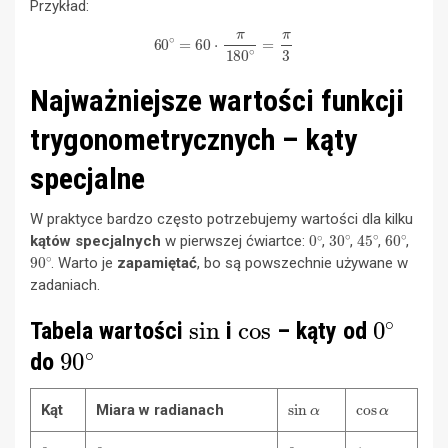
Przykład:
60
∘
=
60
⋅
π
180
∘
=
π
3
Najważniejsze wartości funkcji
trygonometrycznych – kąty
specjalne
W praktyce bardzo często potrzebujemy wartości dla kilku
0
∘
30
∘
45
∘
60
∘
kątów specjalnych
w pierwszej ćwiartce:
,
,
,
,
90
∘
. Warto je
zapamiętać
, bo są powszechnie używane w
zadaniach.
sin
cos
0
∘
Tabela wartości
i
– kąty od
90
∘
do
sin
α
cos
α
Kąt
Miara w radianach
0
∘
0
0
1