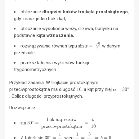
obliczanie
długości boków trójkąta prostokątnego
,
gdy znasz jeden bok i kąt,
obliczanie wysokości wieży, drzewa, budynku na
podstawie
kąta wznoszenia
,
sin
x
=
3
2
rozwiązywanie równań typu
w danym
przedziale,
przekształcenia wykresów funkcji
trygonometrycznych.
Przykład zadania: W trójkącie prostokątnym
10
α
=
30
∘
przeciwprostokątna ma długość
, a kąt przy niej
. Oblicz długości przyprostokątnych.
Rozwiązanie:
sin
bok naprzeciw
30
∘
=
przeciwprostokątna
=
b
10
ą
sin
30
∘
=
1
2
1
2
=
b
10
⇒
b
=
5
Z tabeli:
, więc
.