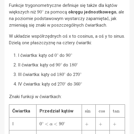
Funkcje trygonometryczne definiuje się także dla kątów
90
∘
większych niż
za pomocą
okręgu jednostkowego
, ale
na poziomie podstawowym wystarczy zapamiętać, jak
zmieniają się znaki w poszczególnych ćwiartkach.
W układzie współrzędnych oś x to cosinus, a oś y to sinus.
Dzielą one płaszczyznę na cztery ćwiartki:
0
∘
90
∘
I ćwiartka: kąty od
do
90
∘
180
∘
II ćwiartka: kąty od
do
180
∘
270
∘
III ćwiartka: kąty od
do
270
∘
360
∘
IV ćwiartka: kąty od
do
Znaki funkcji w ćwiartkach:
sin
cos
tan
Ćwiartka
Przedział kątów
0
∘
<
α
<
90
∘
+
+
+
I