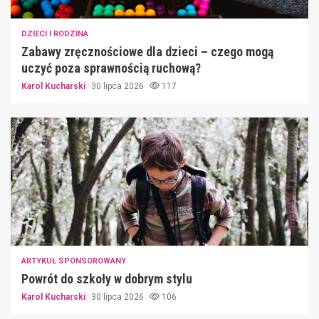
DZIECI I RODZINA
Zabawy zręcznościowe dla dzieci – czego mogą
uczyć poza sprawnością ruchową?
Karol Kucharski
30 lipca 2026
117
ARTYKUŁ SPONSOROWANY
Powrót do szkoły w dobrym stylu
Karol Kucharski
30 lipca 2026
106