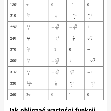
180
∘
π
0
−
1
0
210
∘
7
π
6
−
1
2
−
3
2
3
3
225
∘
5
π
4
1
−
2
2
−
2
2
240
∘
4
π
3
−
1
2
3
−
3
2
270
∘
3
π
2
−
1
0
—
300
∘
5
π
3
1
2
−
3
−
3
2
315
∘
7
π
4
−
1
−
2
2
2
2
330
∘
11
π
6
−
1
2
3
2
−
3
3
360
∘
2
π
0
1
0
Jak obliczać wartości funkcji