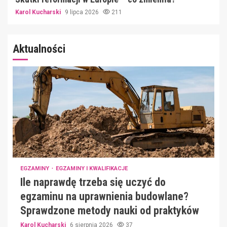
Karol Kucharski
9 lipca 2026
211
Aktualności
EGZAMINY
EGZAMINY I KWALIFIKACJE
Ile naprawdę trzeba się uczyć do
egzaminu na uprawnienia budowlane?
Sprawdzone metody nauki od praktyków
Karol Kucharski
6 sierpnia 2026
37