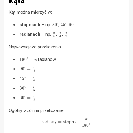
kąta
Kąt można mierzyć w:
30
∘
45
∘
90
∘
stopniach
– np.
,
,
π
6
π
4
π
2
radianach
– np.
,
,
Najważniejsze przeliczenia:
180
∘
=
π
radianów
90
∘
=
π
2
45
∘
=
π
4
30
∘
=
π
6
60
∘
=
π
3
Ogólny wzór na przeliczanie:
radiany
=
stopnie
⋅
π
180
∘