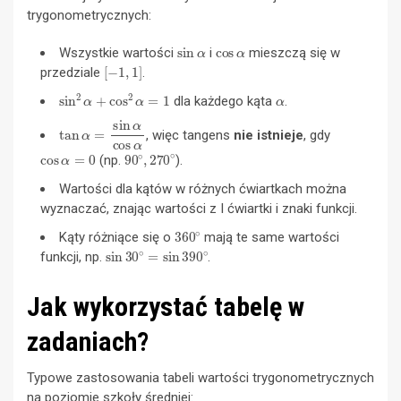
trygonometrycznych:
sin
α
cos
α
Wszystkie wartości
i
mieszczą się w
[
−
1
,
1
]
przedziale
.
sin
2
α
+
cos
2
α
=
1
α
dla każdego kąta
.
tan
α
=
sin
α
cos
α
, więc tangens
nie istnieje
, gdy
cos
α
=
0
90
∘
,
270
∘
(np.
).
Wartości dla kątów w różnych ćwiartkach można
wyznaczać, znając wartości z I ćwiartki i znaki funkcji.
360
∘
Kąty różniące się o
mają te same wartości
sin
30
∘
=
sin
390
∘
funkcji, np.
.
Jak wykorzystać tabelę w
zadaniach?
Typowe zastosowania tabeli wartości trygonometrycznych
na poziomie szkoły średniej: