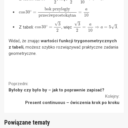
cos
bok przyległy
30
∘
=
przeciwprostokątna
=
a
10
ł
ą
cos
30
∘
=
3
2
3
2
=
a
10
⇒
a
=
5
3
Z tabeli:
, więc
.
Widać, że znając
wartości funkcji trygonometrycznych
z tabeli
, możesz szybko rozwiązywać praktyczne zadania
geometryczne.
Continue
Poprzedni:
Byłoby czy było by – jak to poprawnie zapisać?
Reading
Kolejny:
Present continuous – ćwiczenia krok po kroku
Powiązane tematy