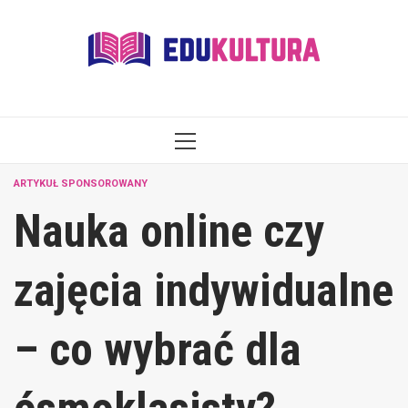
Skip
to
content
PRIMARY
MENU
ARTYKUŁ SPONSOROWANY
Nauka online czy
zajęcia indywidualne
– co wybrać dla