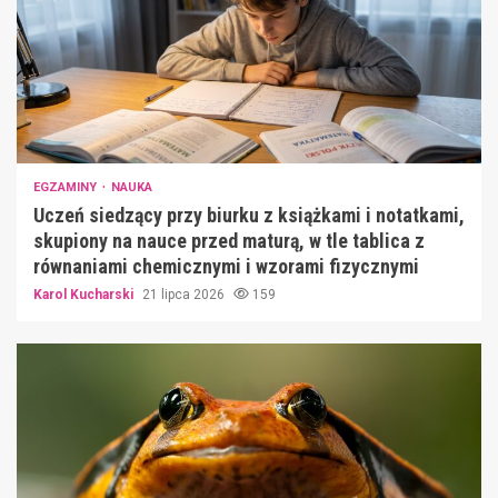
EGZAMINY
NAUKA
Uczeń siedzący przy biurku z książkami i notatkami,
skupiony na nauce przed maturą, w tle tablica z
równaniami chemicznymi i wzorami fizycznymi
Karol Kucharski
21 lipca 2026
159