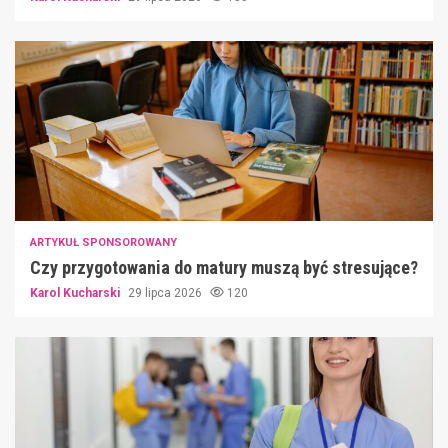
ARTYKUŁ SPONSOROWANY
Czy przygotowania do matury muszą być stresujące?
Karol Kucharski
29 lipca 2026
120