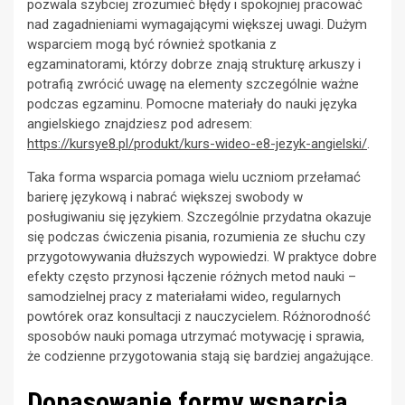
pozwala szybciej zrozumieć błędy i spokojniej pracować
nad zagadnieniami wymagającymi większej uwagi. Dużym
wsparciem mogą być również spotkania z
egzaminatorami, którzy dobrze znają strukturę arkuszy i
potrafią zwrócić uwagę na elementy szczególnie ważne
podczas egzaminu. Pomocne materiały do nauki języka
angielskiego znajdziesz pod adresem:
https://kursye8.pl/produkt/kurs-wideo-e8-jezyk-angielski/
.
Taka forma wsparcia pomaga wielu uczniom przełamać
barierę językową i nabrać większej swobody w
posługiwaniu się językiem. Szczególnie przydatna okazuje
się podczas ćwiczenia pisania, rozumienia ze słuchu czy
przygotowywania dłuższych wypowiedzi. W praktyce dobre
efekty często przynosi łączenie różnych metod nauki –
samodzielnej pracy z materiałami wideo, regularnych
powtórek oraz konsultacji z nauczycielem. Różnorodność
sposobów nauki pomaga utrzymać motywację i sprawia,
że codzienne przygotowania stają się bardziej angażujące.
Dopasowanie formy wsparcia