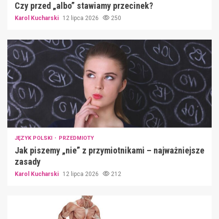
Czy przed „albo” stawiamy przecinek?
Karol Kucharski
12 lipca 2026
250
JĘZYK POLSKI
PRZEDMIOTY
Jak piszemy „nie” z przymiotnikami – najważniejsze
zasady
Karol Kucharski
12 lipca 2026
212