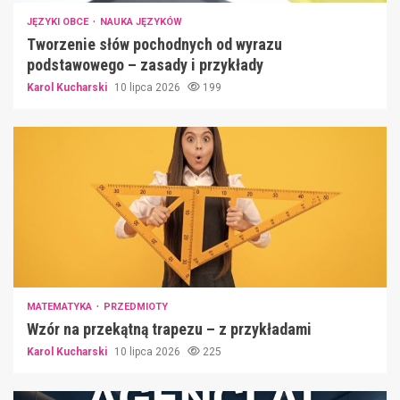
JĘZYKI OBCE
NAUKA JĘZYKÓW
Tworzenie słów pochodnych od wyrazu
podstawowego – zasady i przykłady
Karol Kucharski
10 lipca 2026
199
MATEMATYKA
PRZEDMIOTY
Wzór na przekątną trapezu – z przykładami
Karol Kucharski
10 lipca 2026
225