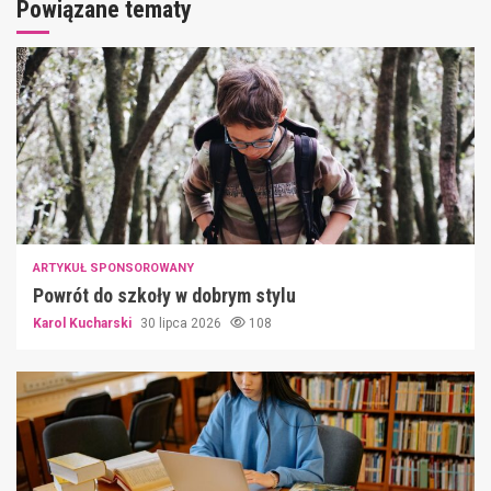
Powiązane tematy
ARTYKUŁ SPONSOROWANY
Powrót do szkoły w dobrym stylu
Karol Kucharski
30 lipca 2026
108