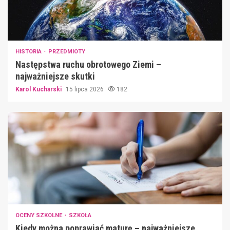
HISTORIA
PRZEDMIOTY
Następstwa ruchu obrotowego Ziemi –
najważniejsze skutki
Karol Kucharski
15 lipca 2026
182
OCENY SZKOLNE
SZKOŁA
Kiedy można poprawiać maturę – najważniejsze