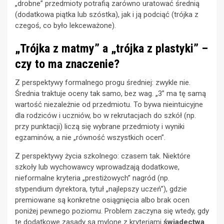
„drobne” przedmioty potrafią zarówno uratować średnią
(dodatkowa piątka lub szóstka), jak i ją podciąć (trójka z
czegoś, co było lekceważone).
„Trójka z matmy” a „trójka z plastyki” –
czy to ma znaczenie?
Z perspektywy formalnego progu średniej: zwykle nie.
Średnia traktuje oceny tak samo, bez wag. „3” ma tę samą
wartość niezależnie od przedmiotu. To bywa nieintuicyjne
dla rodziców i uczniów, bo w rekrutacjach do szkół (np.
przy punktacji) liczą się wybrane przedmioty i wyniki
egzaminów, a nie „równość wszystkich ocen”.
Z perspektywy życia szkolnego: czasem tak. Niektóre
szkoły lub wychowawcy wprowadzają dodatkowe,
nieformalne kryteria „prestiżowych” nagród (np.
stypendium dyrektora, tytuł „najlepszy uczeń”), gdzie
premiowane są konkretne osiągnięcia albo brak ocen
poniżej pewnego poziomu. Problem zaczyna się wtedy, gdy
te dodatkowe zasady są mylone z kryteriami
świadectwa