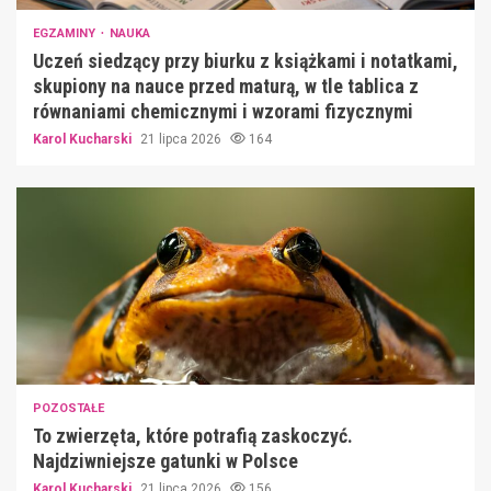
EGZAMINY
NAUKA
Uczeń siedzący przy biurku z książkami i notatkami,
skupiony na nauce przed maturą, w tle tablica z
równaniami chemicznymi i wzorami fizycznymi
Karol Kucharski
21 lipca 2026
164
POZOSTAŁE
To zwierzęta, które potrafią zaskoczyć.
Najdziwniejsze gatunki w Polsce
Karol Kucharski
21 lipca 2026
156