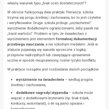
własny warunek typu „brak ocen dostatecznych”?
W obrocie funkcjonują dwie praktyki. Pierwsza: szkoła
trzyma się progu średniej i zachowania, bo to jest czytelne
i weryfikowalne. Druga: szkoła próbuje „uszlachetnić”
wyróżnienie dodatkowymi ograniczeniami, żeby pasek nie
„tracił wartości”. Problem w tym, że świadectwo z
wyróżnieniem jest elementem
formalnej dokumentacji
przebiegu nauczania
, a nie szkolnym medalem. Jeśli w
statucie pojawiają się warunki sprzeczne z logiką
przepisów nadrzędnych lub zawężające uprawnienie
ucznia w sposób nieuprawniony, rośnie ryzyko konfliktu.
W praktyce rozsądne jest rozdzielanie dwóch porządków:
wyróżnienie na świadectwie
– według progów
średniej i zachowania,
dodatkowe nagrody/stypendia
– szkoła może
wiązać z dodatkowymi kryteriami (np. brak trójek,
konkursy, wolontariat), o ile są jasno opisane i
komunikowane.