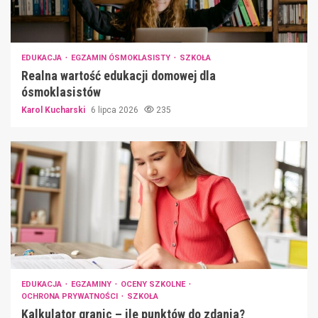
EDUKACJA
EGZAMIN ÓSMOKLASISTY
SZKOŁA
Realna wartość edukacji domowej dla
ósmoklasistów
Karol Kucharski
6 lipca 2026
235
EDUKACJA
EGZAMINY
OCENY SZKOLNE
OCHRONA PRYWATNOŚCI
SZKOŁA
Kalkulator granic – ile punktów do zdania?