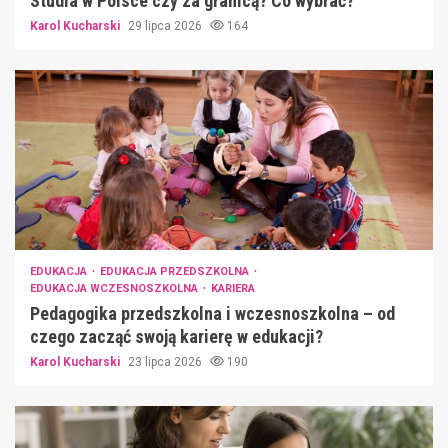
Studia w Polsce czy za granicą? Co wybrać?
Karol Kucharski
29 lipca 2026
164
EDUKACJA
EDUKACJA PRZEDSZKOLNA
EDUKACJA WCZESNOSZKOLNA
KARIERA
Pedagogika przedszkolna i wczesnoszkolna – od
czego zacząć swoją karierę w edukacji?
Karol Kucharski
23 lipca 2026
190