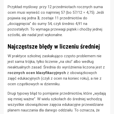
Przykład myślowy: przy 12 przedmiotach rocznych suma
ocen musi wynieść co najmniej 57 (bo 57/12 = 4,75). Jeśli
pojawia się jedna
3
, zostaje 11 przedmiotów do
„dociągnięcia” do sumy 54, czyli średnio 4,91 na
pozostałych. To wymaga przewagi piątek i choćby jednej
szóstki, ale nadal jest wykonalne.
Najczęstsze błędy w liczeniu średniej
W praktyce szkolnej zaskakująco często problemem nie
jest sama trójka, tylko liczenie „na oko” albo według
nieaktualnych zasad. Średnia do wyróżnienia liczona jest z
rocznych ocen klasyfikacyjnych
z obowiązkowych
zajęć edukacyjnych (czyli z ocen na koniec roku), a nie z
ocen cząstkowych w dzienniku.
Drugi typowy błąd to pomijanie przedmiotów, które „wydają
się mniej ważne”. W wielu szkołach do średniej wchodzą
wszystkie obowiązkowe zajęcia edukacyjne przewidziane
planem nauczania dla danego oddziału. To oznacza, że