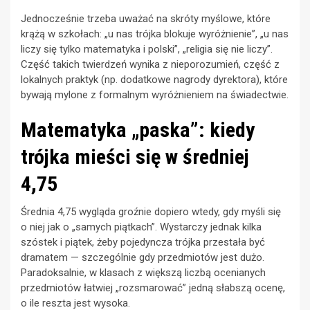
Jednocześnie trzeba uważać na skróty myślowe, które
krążą w szkołach: „u nas trójka blokuje wyróżnienie”, „u nas
liczy się tylko matematyka i polski”, „religia się nie liczy”.
Część takich twierdzeń wynika z nieporozumień, część z
lokalnych praktyk (np. dodatkowe nagrody dyrektora), które
bywają mylone z formalnym wyróżnieniem na świadectwie.
Matematyka „paska”: kiedy
trójka mieści się w średniej
4,75
Średnia 4,75 wygląda groźnie dopiero wtedy, gdy myśli się
o niej jak o „samych piątkach”. Wystarczy jednak kilka
szóstek i piątek, żeby pojedyncza trójka przestała być
dramatem — szczególnie gdy przedmiotów jest dużo.
Paradoksalnie, w klasach z większą liczbą ocenianych
przedmiotów łatwiej „rozsmarować” jedną słabszą ocenę,
o ile reszta jest wysoka.