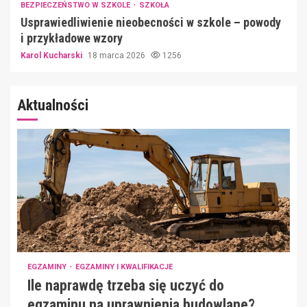
BEZPIECZEŃSTWO W SZKOLE
SZKOŁA
Usprawiedliwienie nieobecności w szkole – powody
i przykładowe wzory
Karol Kucharski
18 marca 2026
1256
Aktualności
EGZAMINY
EGZAMINY I KWALIFIKACJE
Ile naprawdę trzeba się uczyć do
egzaminu na uprawnienia budowlane?