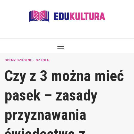
Skip
to
content
PRIMARY
MENU
OCENY SZKOLNE
SZKOŁA
Czy z 3 można mieć
pasek – zasady
przyznawania