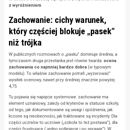
z wyróżnieniem
.
Zachowanie: cichy warunek,
który częściej blokuje „pasek”
niż trójka
W publicznych rozmowach o „pasku” dominuje średnia, a
tymczasem druga przesłanka jest równie twarda:
ocena
zachowania co najmniej bardzo dobra
(w typowym
modelu). To właśnie zachowanie potrafi „wyzerować”
wysiłek ocenowy, nawet przy średniej znacznie powyżej
4,75.
Tu pojawia się napięcie systemowe: zachowanie ma
element uznaniowy, zależy od kryteriów w statucie szkoły,
od tego, jak dokumentowane są uwagi i spóźnienia, jak
liczone są nieobecności, jak traktowane są incydenty. Dla
części uczniów to uczciwe („szkoła to też postawa”), dla
części frustrujące („jedno potknięcie i po sprawie”). W