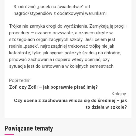
odróżnić „pasek na świadectwie” od
nagród/stypendiów z dodatkowymi warunkami.
Trójka nie zamyka drogi do wyróżnienia. Zamykają ją progi i
procedury — czasem oczywiste, a czasem ukryte w
szczegółach organizacyjnych szkoły. Jeśli celem jest
realnie „pasek”, najrozsądniej traktować trójkę nie jak
katastrofę, tylko jak sygnał: policzyć średnią na chłodno,
pilnować zachowania i dopiero wtedy oceniać, czy
sytuacja jest do uratowania w kolejnych semestrach.
Continue
Poprzedni:
Zofi czy Zofii – jak poprawnie pisać imię?
Reading
Kolejny:
Czy ocena z zachowania wlicza się do średniej – jak
to działa w szkole?
Powiązane tematy