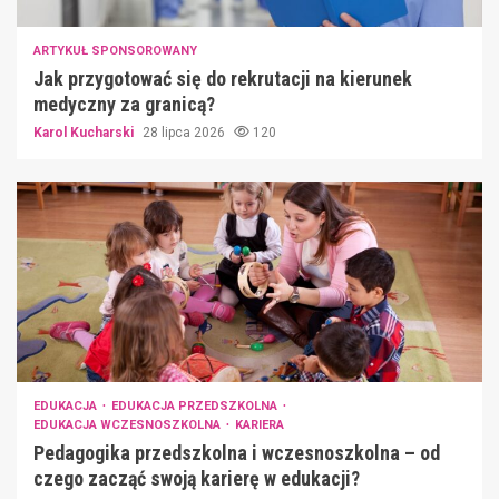
ARTYKUŁ SPONSOROWANY
Jak przygotować się do rekrutacji na kierunek
medyczny za granicą?
Karol Kucharski
28 lipca 2026
120
EDUKACJA
EDUKACJA PRZEDSZKOLNA
EDUKACJA WCZESNOSZKOLNA
KARIERA
Pedagogika przedszkolna i wczesnoszkolna – od
czego zacząć swoją karierę w edukacji?