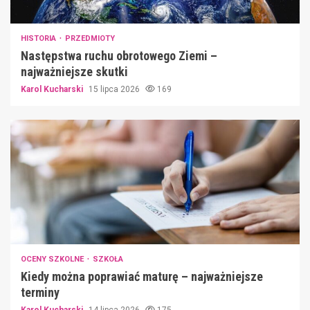
HISTORIA
PRZEDMIOTY
Następstwa ruchu obrotowego Ziemi –
najważniejsze skutki
Karol Kucharski
15 lipca 2026
169
OCENY SZKOLNE
SZKOŁA
Kiedy można poprawiać maturę – najważniejsze
terminy
Karol Kucharski
14 lipca 2026
175