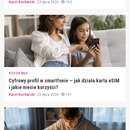
Karol Kucharski
23 lipca 2026
162
POZOSTAŁE
Cyfrowy profil w smartfonie — jak działa karta eSIM
i jakie niesie korzyści?
Karol Kucharski
23 lipca 2026
161