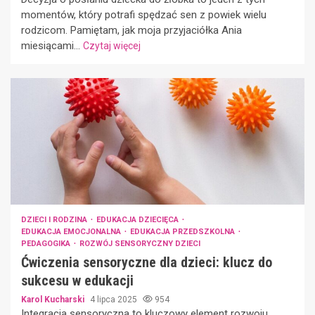
momentów, który potrafi spędzać sen z powiek wielu
rodzicom. Pamiętam, jak moja przyjaciółka Ania
miesiącami...
Czytaj więcej
DZIECI I RODZINA
EDUKACJA DZIECIĘCA
EDUKACJA EMOCJONALNA
EDUKACJA PRZEDSZKOLNA
PEDAGOGIKA
ROZWÓJ SENSORYCZNY DZIECI
Ćwiczenia sensoryczne dla dzieci: klucz do
sukcesu w edukacji
Karol Kucharski
4 lipca 2025
954
Integracja sensoryczna to kluczowy element rozwoju