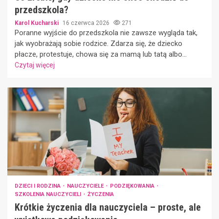
przedszkola?
Karol Kucharski
16 czerwca 2026
271
Poranne wyjście do przedszkola nie zawsze wygląda tak,
jak wyobrażają sobie rodzice. Zdarza się, że dziecko
płacze, protestuje, chowa się za mamą lub tatą albo...
Czytaj więcej
DZIECI I RODZINA
NAUCZYCIELE
PODZIĘKOWANIA
SZKOLENIA NAUCZYCIELI
ŻYCZENIA
Krótkie życzenia dla nauczyciela – proste, ale