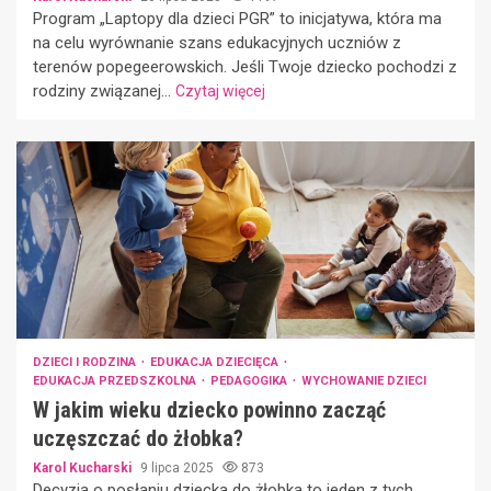
Program „Laptopy dla dzieci PGR” to inicjatywa, która ma
na celu wyrównanie szans edukacyjnych uczniów z
terenów popegeerowskich. Jeśli Twoje dziecko pochodzi z
rodziny związanej...
Czytaj więcej
DZIECI I RODZINA
EDUKACJA DZIECIĘCA
EDUKACJA PRZEDSZKOLNA
PEDAGOGIKA
WYCHOWANIE DZIECI
W jakim wieku dziecko powinno zacząć
uczęszczać do żłobka?
Karol Kucharski
9 lipca 2025
873
Decyzja o posłaniu dziecka do żłobka to jeden z tych