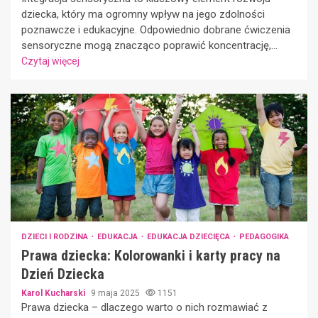
dziecka, który ma ogromny wpływ na jego zdolności
poznawcze i edukacyjne. Odpowiednio dobrane ćwiczenia
sensoryczne mogą znacząco poprawić koncentrację,...
Czytaj więcej
DZIECI I RODZINA
EDUKACJA
EDUKACJA DZIECIĘCA
PEDAGOGIKA
Prawa dziecka: Kolorowanki i karty pracy na
Dzień Dziecka
Karol Kucharski
9 maja 2025
1151
Prawa dziecka – dlaczego warto o nich rozmawiać z