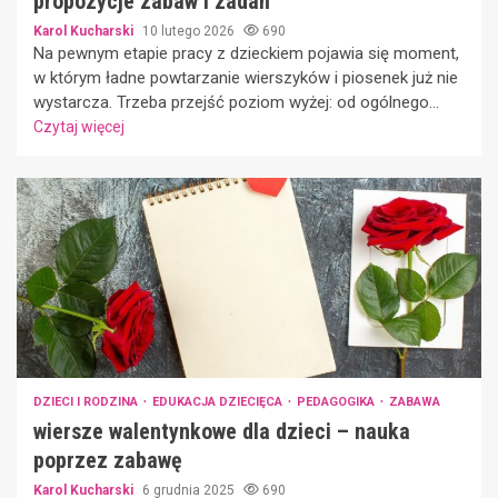
propozycje zabaw i zadań
Karol Kucharski
10 lutego 2026
690
Na pewnym etapie pracy z dzieckiem pojawia się moment,
w którym ładne powtarzanie wierszyków i piosenek już nie
wystarcza. Trzeba przejść poziom wyżej: od ogólnego...
Czytaj więcej
DZIECI I RODZINA
EDUKACJA DZIECIĘCA
PEDAGOGIKA
ZABAWA
wiersze walentynkowe dla dzieci – nauka
poprzez zabawę
Karol Kucharski
6 grudnia 2025
690