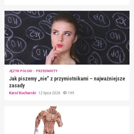
JĘZYK POLSKI
PRZEDMIOTY
Jak piszemy „nie” z przymiotnikami – najważniejsze
zasady
Karol Kucharski
12 lipca 2026
199