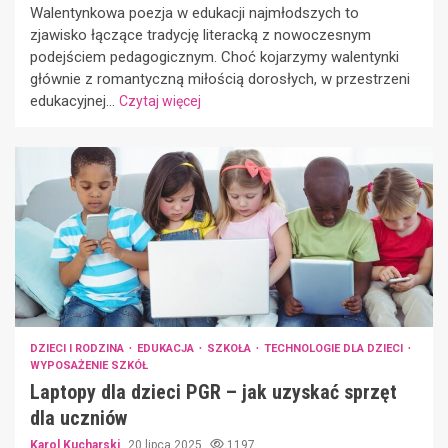
Walentynkowa poezja w edukacji najmłodszych to
zjawisko łączące tradycję literacką z nowoczesnym
podejściem pedagogicznym. Choć kojarzymy walentynki
głównie z romantyczną miłością dorosłych, w przestrzeni
edukacyjnej...
Czytaj więcej
DZIECI I RODZINA
EDUKACJA
SZKOŁA
TECHNOLOGIE DLA DZIECI
WYPOSAŻENIE SZKÓŁ
Laptopy dla dzieci PGR – jak uzyskać sprzęt
dla uczniów
Karol Kucharski
20 lipca 2025
1197