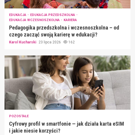
EDUKACJA
EDUKACJA PRZEDSZKOLNA
EDUKACJA WCZESNOSZKOLNA
KARIERA
Pedagogika przedszkolna i wczesnoszkolna – od
czego zacząć swoją karierę w edukacji?
Karol Kucharski
23 lipca 2026
162
POZOSTAŁE
Cyfrowy profil w smartfonie — jak działa karta eSIM
i jakie niesie korzyści?