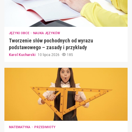
JĘZYKI OBCE
NAUKA JĘZYKÓW
Tworzenie słów pochodnych od wyrazu
podstawowego – zasady i przykłady
Karol Kucharski
10 lipca 2026
185
MATEMATYKA
PRZEDMIOTY