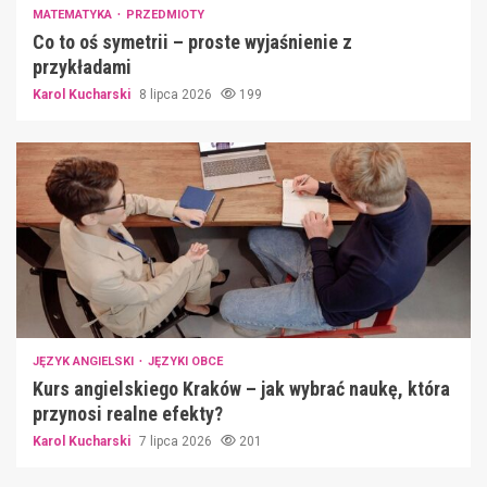
MATEMATYKA
PRZEDMIOTY
Co to oś symetrii – proste wyjaśnienie z
przykładami
Karol Kucharski
8 lipca 2026
199
JĘZYK ANGIELSKI
JĘZYKI OBCE
Kurs angielskiego Kraków – jak wybrać naukę, która
przynosi realne efekty?
Karol Kucharski
7 lipca 2026
201