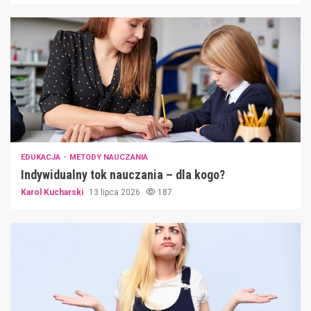
EDUKACJA
METODY NAUCZANIA
Indywidualny tok nauczania – dla kogo?
Karol Kucharski
13 lipca 2026
187