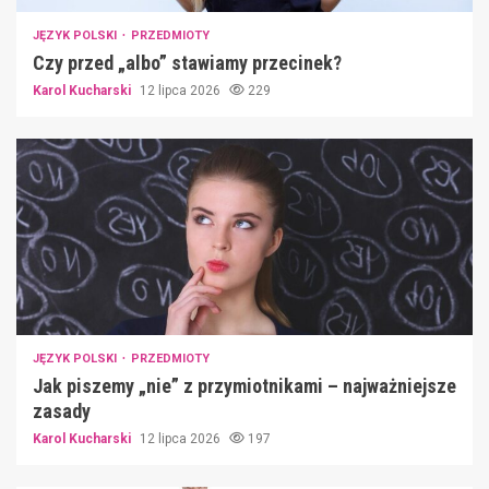
JĘZYK POLSKI
PRZEDMIOTY
Czy przed „albo” stawiamy przecinek?
Karol Kucharski
12 lipca 2026
229
JĘZYK POLSKI
PRZEDMIOTY
Jak piszemy „nie” z przymiotnikami – najważniejsze
zasady
Karol Kucharski
12 lipca 2026
197