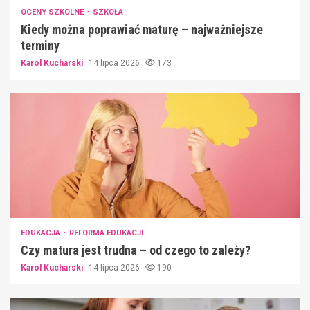
OCENY SZKOLNE
SZKOŁA
Kiedy można poprawiać maturę – najważniejsze
terminy
Karol Kucharski
14 lipca 2026
173
EDUKACJA
REFORMA EDUKACJI
Czy matura jest trudna – od czego to zależy?
Karol Kucharski
14 lipca 2026
190