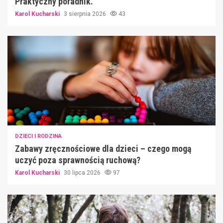
Praktyczny poradnik.
Karol Kucharski
3 sierpnia 2026
43
DZIECI I RODZINA
Zabawy zręcznościowe dla dzieci – czego mogą
uczyć poza sprawnością ruchową?
Karol Kucharski
30 lipca 2026
97