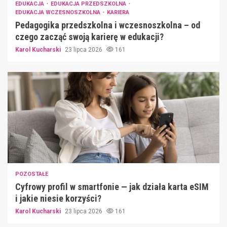
EDUKACJA
EDUKACJA PRZEDSZKOLNA
EDUKACJA WCZESNOSZKOLNA
KARIERA
Pedagogika przedszkolna i wczesnoszkolna – od
czego zacząć swoją karierę w edukacji?
Karol Kucharski
23 lipca 2026
161
POZOSTAŁE
Cyfrowy profil w smartfonie — jak działa karta eSIM
i jakie niesie korzyści?
Karol Kucharski
23 lipca 2026
161