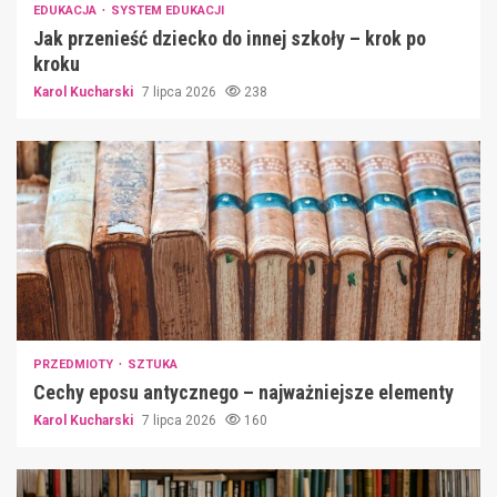
EDUKACJA
SYSTEM EDUKACJI
Jak przenieść dziecko do innej szkoły – krok po
kroku
Karol Kucharski
7 lipca 2026
238
PRZEDMIOTY
SZTUKA
Cechy eposu antycznego – najważniejsze elementy
Karol Kucharski
7 lipca 2026
160