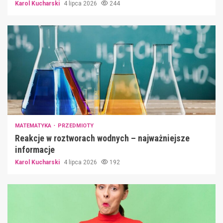
Karol Kucharski
4 lipca 2026
244
MATEMATYKA
PRZEDMIOTY
Reakcje w roztworach wodnych – najważniejsze
informacje
Karol Kucharski
4 lipca 2026
192