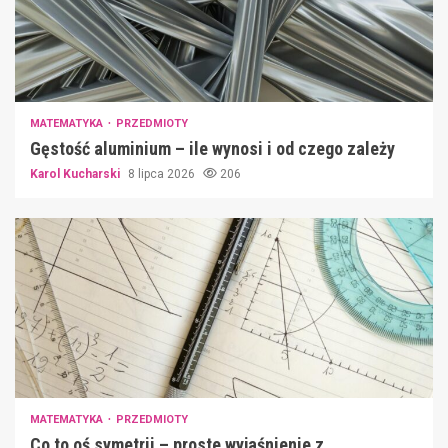
MATEMATYKA
PRZEDMIOTY
Gęstość aluminium – ile wynosi i od czego zależy
Karol Kucharski
8 lipca 2026
206
MATEMATYKA
PRZEDMIOTY
Co to oś symetrii – proste wyjaśnienie z