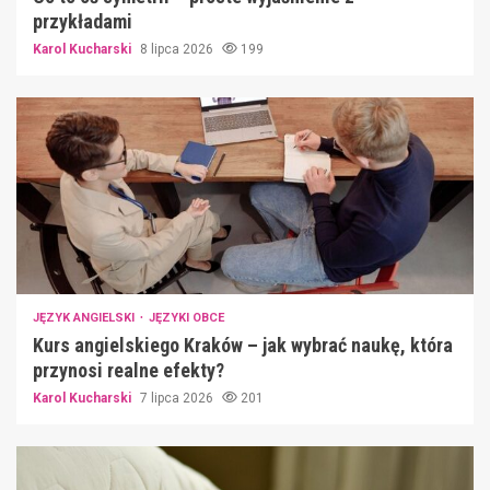
przykładami
Karol Kucharski
8 lipca 2026
199
JĘZYK ANGIELSKI
JĘZYKI OBCE
Kurs angielskiego Kraków – jak wybrać naukę, która
przynosi realne efekty?
Karol Kucharski
7 lipca 2026
201