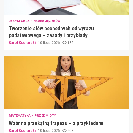
JĘZYKI OBCE
NAUKA JĘZYKÓW
Tworzenie słów pochodnych od wyrazu
podstawowego – zasady i przykłady
Karol Kucharski
10 lipca 2026
185
MATEMATYKA
PRZEDMIOTY
Wzór na przekątną trapezu – z przykładami
Karol Kucharski
10 lipca 2026
208