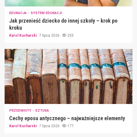
EDUKACJA
SYSTEM EDUKACJI
Jak przenieść dziecko do innej szkoły – krok po
kroku
Karol Kucharski
7 lipca 2026
255
PRZEDMIOTY
SZTUKA
Cechy eposu antycznego – najważniejsze elementy
Karol Kucharski
7 lipca 2026
177