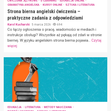
ĆWICZENIA JĘZYKOWE
E-LEARNING
EDUKACJA ONLINE
GRAMATYKA ANGIELSKA
KURSY ONLINE
SZTUKA I LITERATURA
Strona bierna angielski ćwiczenia –
praktyczne zadania z odpowiedziami
Karol Kucharski
5 marca 2026
694
Co łączy ogłoszenia o pracę, wiadomości w mediach i
instrukcje obsługi? Wszystkie aż pękają od zdań w stronie
biernej. W języku angielskim strona bierna pojawia...
Czytaj
więcej
EDUKACJA
LITERATURA
METODY NAUCZANIA