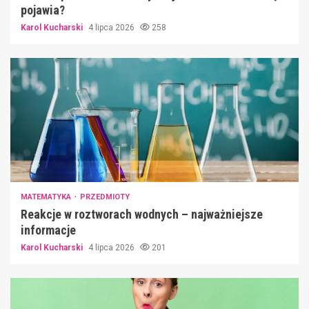
pojawia?
Karol Kucharski
4 lipca 2026
258
MATEMATYKA
PRZEDMIOTY
Reakcje w roztworach wodnych – najważniejsze
informacje
Karol Kucharski
4 lipca 2026
201