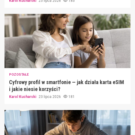
Karol Kucharski
23 lipca 2026
185
POZOSTAŁE
Cyfrowy profil w smartfonie — jak działa karta eSIM
i jakie niesie korzyści?
Karol Kucharski
23 lipca 2026
181