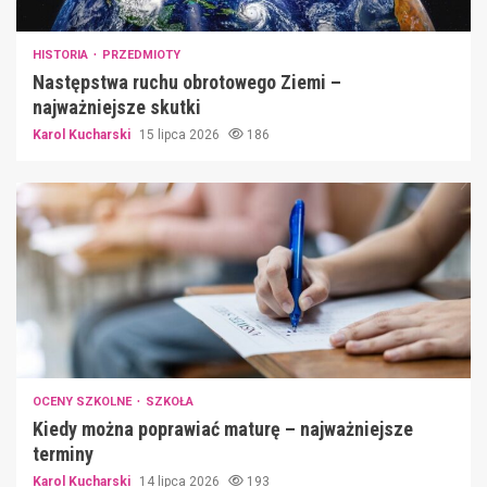
HISTORIA
PRZEDMIOTY
Następstwa ruchu obrotowego Ziemi –
najważniejsze skutki
Karol Kucharski
15 lipca 2026
186
OCENY SZKOLNE
SZKOŁA
Kiedy można poprawiać maturę – najważniejsze
terminy
Karol Kucharski
14 lipca 2026
193