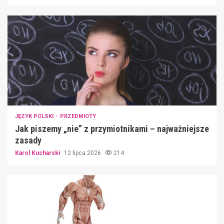
JĘZYK POLSKI
PRZEDMIOTY
Jak piszemy „nie” z przymiotnikami – najważniejsze
zasady
Karol Kucharski
12 lipca 2026
214