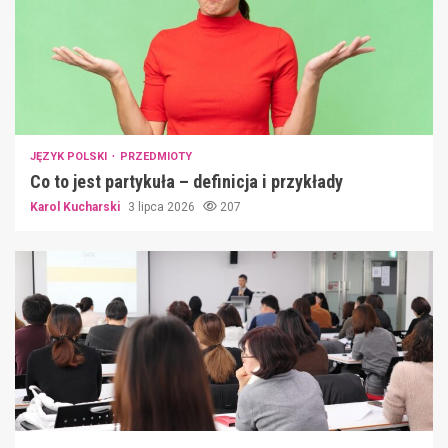
JĘZYK POLSKI
PRZEDMIOTY
Co to jest partykuła – definicja i przykłady
Karol Kucharski
3 lipca 2026
207