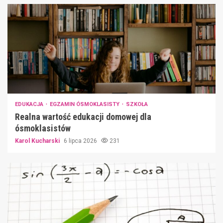
EDUKACJA
EGZAMIN ÓSMOKLASISTY
SZKOŁA
Realna wartość edukacji domowej dla
ósmoklasistów
Karol Kucharski
6 lipca 2026
231