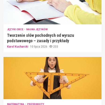
JĘZYKI OBCE
NAUKA JĘZYKÓW
Tworzenie słów pochodnych od wyrazu
podstawowego – zasady i przykłady
Karol Kucharski
10 lipca 2026
203
MATEMATYKA
PRZEDMIOTY