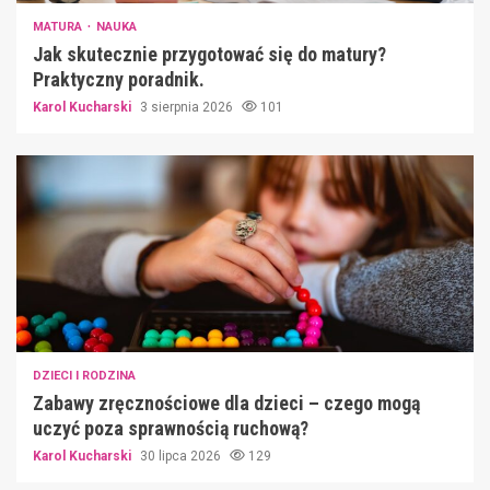
MATURA
NAUKA
Jak skutecznie przygotować się do matury?
Praktyczny poradnik.
Karol Kucharski
3 sierpnia 2026
101
DZIECI I RODZINA
Zabawy zręcznościowe dla dzieci – czego mogą
uczyć poza sprawnością ruchową?
Karol Kucharski
30 lipca 2026
129