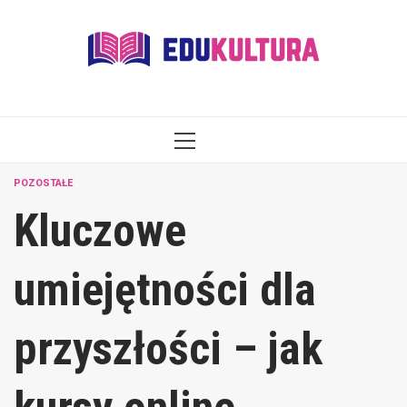
Skip
to
content
PRIMARY
MENU
POZOSTAŁE
Kluczowe
umiejętności dla
przyszłości – jak