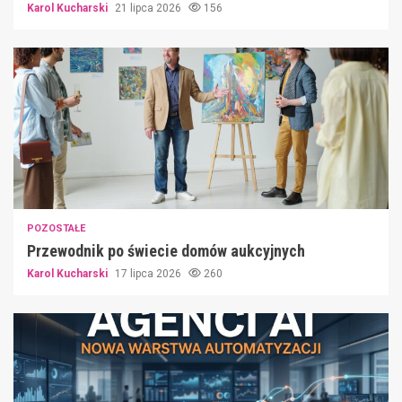
Karol Kucharski
21 lipca 2026
156
POZOSTAŁE
Przewodnik po świecie domów aukcyjnych
Karol Kucharski
17 lipca 2026
260