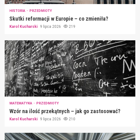
HISTORIA
PRZEDMIOTY
Skutki reformacji w Europie – co zmieniła?
Karol Kucharski
9 lipca 2026
219
MATEMATYKA
PRZEDMIOTY
Wzór na ilość przekątnych – jak go zastosować?
Karol Kucharski
9 lipca 2026
210