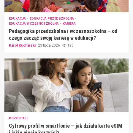
EDUKACJA
EDUKACJA PRZEDSZKOLNA
EDUKACJA WCZESNOSZKOLNA
KARIERA
Pedagogika przedszkolna i wczesnoszkolna – od
czego zacząć swoją karierę w edukacji?
Karol Kucharski
23 lipca 2026
190
POZOSTAŁE
Cyfrowy profil w smartfonie — jak działa karta eSIM
i jakie niesie korzyści?