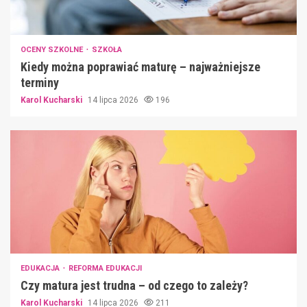
OCENY SZKOLNE
SZKOŁA
Kiedy można poprawiać maturę – najważniejsze
terminy
Karol Kucharski
14 lipca 2026
196
EDUKACJA
REFORMA EDUKACJI
Czy matura jest trudna – od czego to zależy?
Karol Kucharski
14 lipca 2026
211