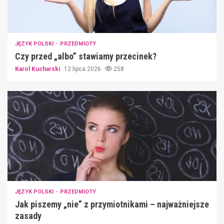
JĘZYK POLSKI
PRZEDMIOTY
Czy przed „albo” stawiamy przecinek?
Karol Kucharski
12 lipca 2026
258
JĘZYK POLSKI
PRZEDMIOTY
Jak piszemy „nie” z przymiotnikami – najważniejsze
zasady