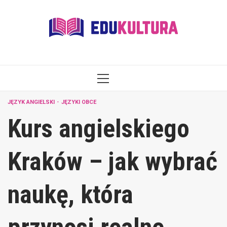
Skip
to
content
PRIMARY
MENU
JĘZYK ANGIELSKI
JĘZYKI OBCE
Kurs angielskiego
Kraków – jak wybrać
naukę, która