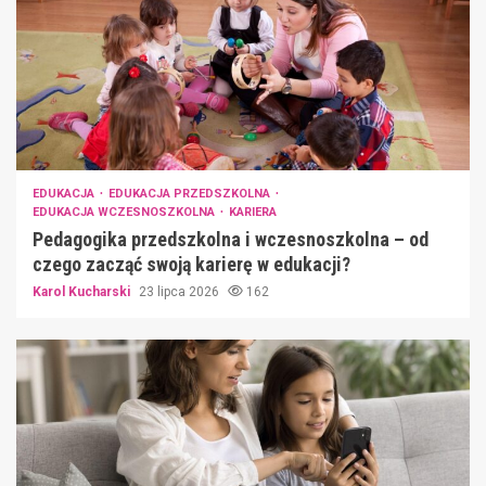
EDUKACJA
EDUKACJA PRZEDSZKOLNA
EDUKACJA WCZESNOSZKOLNA
KARIERA
Pedagogika przedszkolna i wczesnoszkolna – od
czego zacząć swoją karierę w edukacji?
Karol Kucharski
23 lipca 2026
162