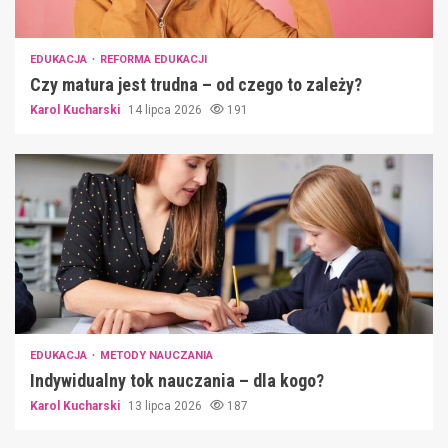
EDUKACJA
REFORMA EDUKACJI
Czy matura jest trudna – od czego to zależy?
Karol Kucharski
14 lipca 2026
191
EDUKACJA
METODY NAUCZANIA
Indywidualny tok nauczania – dla kogo?
Karol Kucharski
13 lipca 2026
187