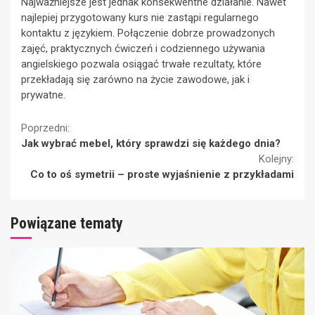
Najważniejsze jest jednak konsekwentne działanie. Nawet
najlepiej przygotowany kurs nie zastąpi regularnego
kontaktu z językiem. Połączenie dobrze prowadzonych
zajęć, praktycznych ćwiczeń i codziennego używania
angielskiego pozwala osiągać trwałe rezultaty, które
przekładają się zarówno na życie zawodowe, jak i
prywatne.
Continue
Poprzedni:
Jak wybrać mebel, który sprawdzi się każdego dnia?
Reading
Kolejny:
Co to oś symetrii – proste wyjaśnienie z przykładami
Powiązane tematy