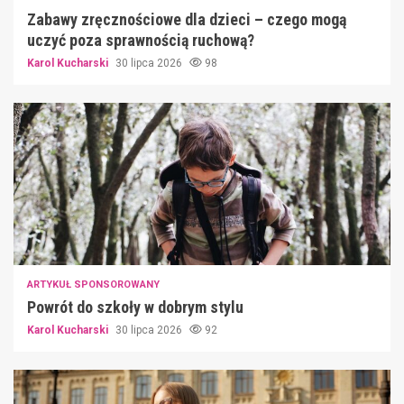
Zabawy zręcznościowe dla dzieci – czego mogą
uczyć poza sprawnością ruchową?
Karol Kucharski
30 lipca 2026
98
ARTYKUŁ SPONSOROWANY
Powrót do szkoły w dobrym stylu
Karol Kucharski
30 lipca 2026
92