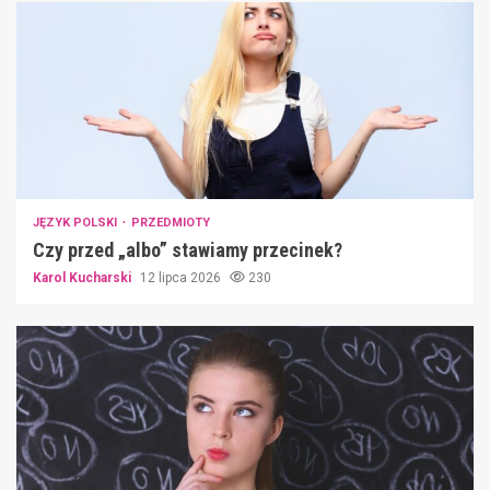
JĘZYK POLSKI
PRZEDMIOTY
Czy przed „albo” stawiamy przecinek?
Karol Kucharski
12 lipca 2026
230