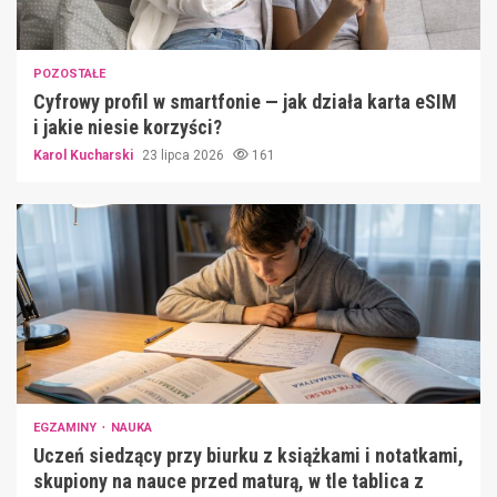
POZOSTAŁE
Cyfrowy profil w smartfonie — jak działa karta eSIM
i jakie niesie korzyści?
Karol Kucharski
23 lipca 2026
161
EGZAMINY
NAUKA
Uczeń siedzący przy biurku z książkami i notatkami,
skupiony na nauce przed maturą, w tle tablica z