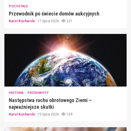
POZOSTAŁE
Przewodnik po świecie domów aukcyjnych
Karol Kucharski
17 lipca 2026
221
HISTORIA
PRZEDMIOTY
Następstwa ruchu obrotowego Ziemi –
najważniejsze skutki
Karol Kucharski
15 lipca 2026
169