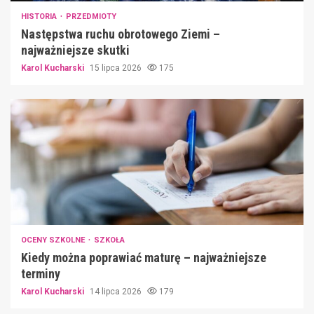
HISTORIA
PRZEDMIOTY
Następstwa ruchu obrotowego Ziemi –
najważniejsze skutki
Karol Kucharski
15 lipca 2026
175
OCENY SZKOLNE
SZKOŁA
Kiedy można poprawiać maturę – najważniejsze
terminy
Karol Kucharski
14 lipca 2026
179