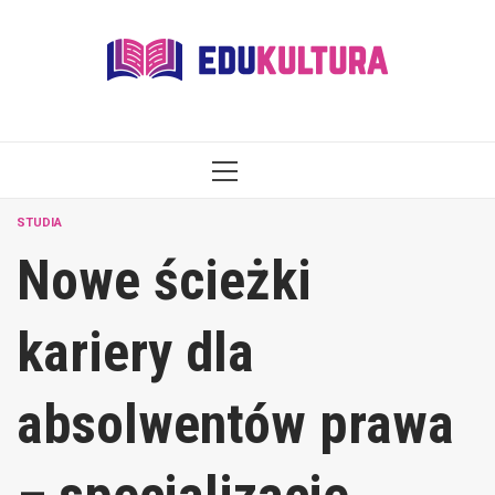
Skip
to
content
PRIMARY
MENU
STUDIA
Nowe ścieżki
kariery dla
absolwentów prawa