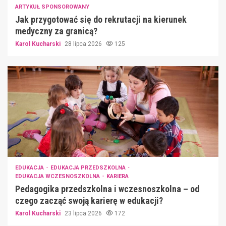
ARTYKUŁ SPONSOROWANY
Jak przygotować się do rekrutacji na kierunek
medyczny za granicą?
Karol Kucharski
28 lipca 2026
125
EDUKACJA
EDUKACJA PRZEDSZKOLNA
EDUKACJA WCZESNOSZKOLNA
KARIERA
Pedagogika przedszkolna i wczesnoszkolna – od
czego zacząć swoją karierę w edukacji?
Karol Kucharski
23 lipca 2026
172