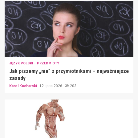
JĘZYK POLSKI
PRZEDMIOTY
Jak piszemy „nie” z przymiotnikami – najważniejsze
zasady
Karol Kucharski
12 lipca 2026
203