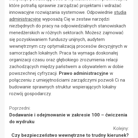
które potrafią sprawnie zarządzać projektami i wdrażać
innowacyjne rozwiązania systemowe. Odpowiednie
studia
administracyjne
wyposażą Cię w zestaw narzędzi
niezbędnych do pracy na odpowiedzialnych stanowiskach
menedżerskich w różnych sektorach. Możesz zajmować
się pozyskiwaniem funduszy unijnych, audytem
wewnętrznym czy optymalizacją procesów decyzyjnych w
samorządach lokalnych. Praca ta wymaga doskonałej
organizacji czasu oraz głębokiego zrozumienia relacji
zachodzących między państwem a obywatelem w dobie
powszechnej cyfryzacji.
Prawo administracyjne
w
połączeniu z umiejętnościami zarządczymi pozwoli Ci na
budowanie sprawnych struktur wspierających lokalny
rozwój gospodarczy.
Continue
Poprzedni:
Dodawanie i odejmowanie w zakresie 100 – ćwiczenia
Reading
do wydruku
Kolejny:
Czy bezpieczeństwo wewnętrzne to trudny kierunek?