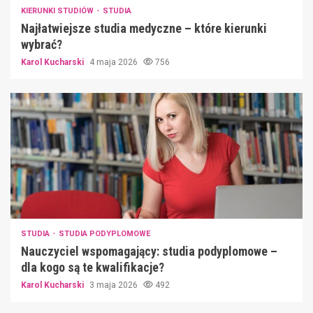
KIERUNKI STUDIÓW
STUDIA
Najłatwiejsze studia medyczne – które kierunki
wybrać?
Karol Kucharski
4 maja 2026
756
STUDIA
STUDIA PODYPLOMOWE
Nauczyciel wspomagający: studia podyplomowe –
dla kogo są te kwalifikacje?
Karol Kucharski
3 maja 2026
492