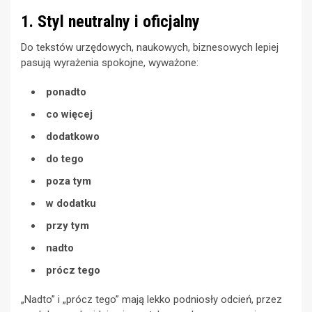
1. Styl neutralny i oficjalny
Do tekstów urzędowych, naukowych, biznesowych lepiej
pasują wyrażenia spokojne, wyważone:
ponadto
co więcej
dodatkowo
do tego
poza tym
w dodatku
przy tym
nadto
prócz tego
„Nadto” i „prócz tego” mają lekko podniosły odcień, przez