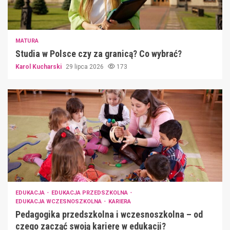
MATURA
Studia w Polsce czy za granicą? Co wybrać?
Karol Kucharski
29 lipca 2026
173
EDUKACJA
EDUKACJA PRZEDSZKOLNA
EDUKACJA WCZESNOSZKOLNA
KARIERA
Pedagogika przedszkolna i wczesnoszkolna – od
czego zacząć swoją karierę w edukacji?