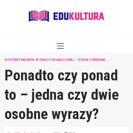
Skip
to
content
PRIMARY
MENU
SYSTEMY NAGRÓD W PRACY EDUKACYJNEJ
SZKOŁY ŚREDNIE
Ponadto czy ponad
to – jedna czy dwie
osobne wyrazy?