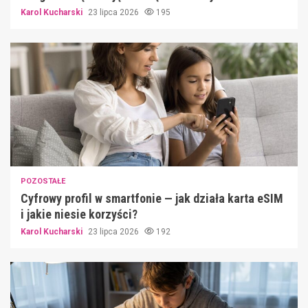
Karol Kucharski
23 lipca 2026
195
POZOSTAŁE
Cyfrowy profil w smartfonie — jak działa karta eSIM
i jakie niesie korzyści?
Karol Kucharski
23 lipca 2026
192