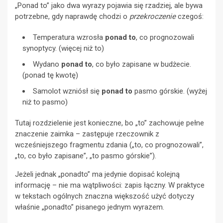
„Ponad to” jako dwa wyrazy pojawia się rzadziej, ale bywa
potrzebne, gdy naprawdę chodzi o
przekroczenie
czegoś:
Temperatura wzrosła
ponad to
, co prognozowali
synoptycy. (więcej niż to)
Wydano
ponad to
, co było zapisane w budżecie.
(ponad tę kwotę)
Samolot wzniósł się
ponad to
pasmo górskie. (wyżej
niż to pasmo)
Tutaj rozdzielenie jest konieczne, bo „to” zachowuje pełne
znaczenie zaimka – zastępuje rzeczownik z
wcześniejszego fragmentu zdania („to, co prognozowali”,
„to, co było zapisane”, „to pasmo górskie”).
Jeżeli jednak „ponadto” ma jedynie dopisać kolejną
informację – nie ma wątpliwości: zapis łączny. W praktyce
w tekstach ogólnych znaczna większość użyć dotyczy
właśnie „ponadto” pisanego jednym wyrazem.