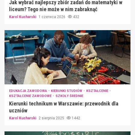
Jak wybrać najlepszy zbiór zadań do matematyki w
liceum? Tego nie może w nim zabraknąć
Karol Kucharski
1 czerwca 2026
432
EDUKACJA ZAWODOWA
KIERUNKI STUDIÓW
KSZTAŁCENIE
KSZTAŁCENIE ZAWODOWE
SZKOŁY ŚREDNIE
Kierunki technikum w Warszawie: przewodnik dla
uczniów
Karol Kucharski
2 sierpnia 2025
1442