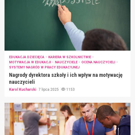
EDUKACJA DZIECIĘCA
KARIERA W SZKOLNICTWIE
MOTYWACJA W EDUKACJI
NAUCZYCIELE
OCENA NAUCZYCIELI
SYSTEMY NAGRÓD W PRACY EDUKACYJNEJ
Nagrody dyrektora szkoły i ich wpływ na motywację
nauczycieli
Karol Kucharski
7 lipca 2025
1153