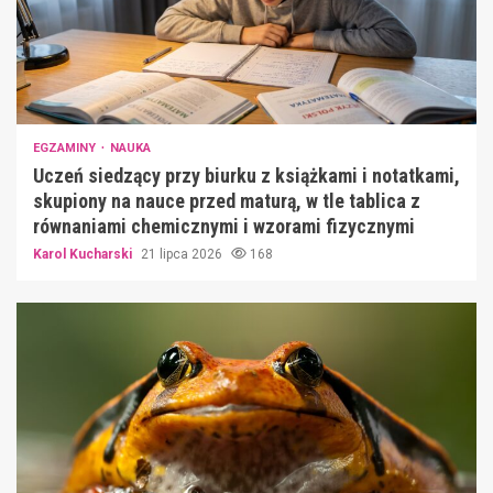
EGZAMINY
NAUKA
Uczeń siedzący przy biurku z książkami i notatkami,
skupiony na nauce przed maturą, w tle tablica z
równaniami chemicznymi i wzorami fizycznymi
Karol Kucharski
21 lipca 2026
168