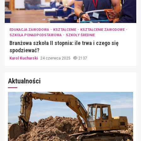
EDUKACJA ZAWODOWA
KSZTAŁCENIE
KSZTAŁCENIE ZAWODOWE
SZKOŁA PONADPODSTAWOWA
SZKOŁY ŚREDNIE
Branżowa szkoła II stopnia: ile trwa i czego się
spodziewać?
Karol Kucharski
24 czerwca 2025
2137
Aktualności