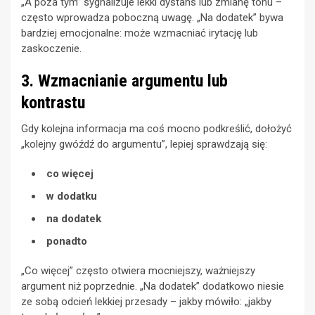
„A poza tym” sygnalizuje lekki dystans lub zmianę tonu –
często wprowadza poboczną uwagę. „Na dodatek” bywa
bardziej emocjonalne: może wzmacniać irytację lub
zaskoczenie.
3. Wzmacnianie argumentu lub
kontrastu
Gdy kolejna informacja ma coś mocno podkreślić, dołożyć
„kolejny gwóźdź do argumentu”, lepiej sprawdzają się:
co więcej
w dodatku
na dodatek
ponadto
„Co więcej” często otwiera mocniejszy, ważniejszy
argument niż poprzednie. „Na dodatek” dodatkowo niesie
ze sobą odcień lekkiej przesady – jakby mówiło: „jakby