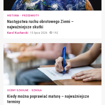
HISTORIA
PRZEDMIOTY
Następstwa ruchu obrotowego Ziemi –
najważniejsze skutki
Karol Kucharski
15 lipca 2026
192
OCENY SZKOLNE
SZKOŁA
Kiedy można poprawiać maturę – najważniejsze
terminy