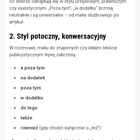
co dobrze odnajdują się w stylu urzędowym, prawniczym
czy eseistycznym. „Poza tym”, „w dodatku” brzmią
neutralnie i są uniwersalne – od maila służbowego po
artykuł.
2. Styl potoczny, konwersacyjny
W rozmowie, mailu do znajomych czy lekkim tekście
publicystycznym lepiej zabrzmią:
a poza tym
na dodatek
poza tym
w dodatku
do tego
także
również
(gdy chodzi wyłącznie o „też”)