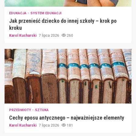
EDUKACJA
SYSTEM EDUKACJI
Jak przenieść dziecko do innej szkoły – krok po
kroku
Karol Kucharski
7 lipca 2026
260
PRZEDMIOTY
SZTUKA
Cechy eposu antycznego – najważniejsze elementy
Karol Kucharski
7 lipca 2026
181