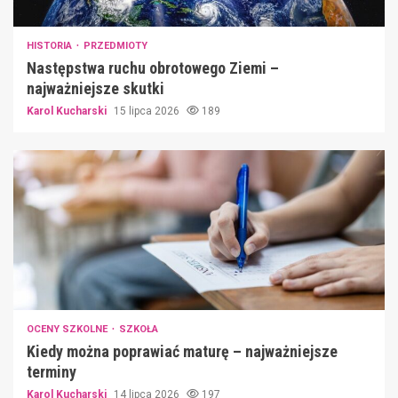
HISTORIA
PRZEDMIOTY
Następstwa ruchu obrotowego Ziemi –
najważniejsze skutki
Karol Kucharski
15 lipca 2026
189
OCENY SZKOLNE
SZKOŁA
Kiedy można poprawiać maturę – najważniejsze
terminy
Karol Kucharski
14 lipca 2026
197