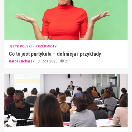
JĘZYK POLSKI
PRZEDMIOTY
Co to jest partykuła – definicja i przykłady
Karol Kucharski
3 lipca 2026
211