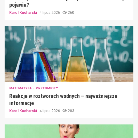
pojawia?
Karol Kucharski
4 lipca 2026
260
MATEMATYKA
PRZEDMIOTY
Reakcje w roztworach wodnych – najważniejsze
informacje
Karol Kucharski
4 lipca 2026
203