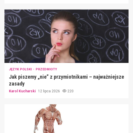
JĘZYK POLSKI
PRZEDMIOTY
Jak piszemy „nie” z przymiotnikami – najważniejsze
zasady
Karol Kucharski
12 lipca 2026
220