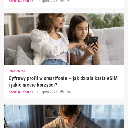
Karol Kucharski
23 lipca 2026
191
POZOSTAŁE
Cyfrowy profil w smartfonie — jak działa karta eSIM
i jakie niesie korzyści?
Karol Kucharski
23 lipca 2026
186