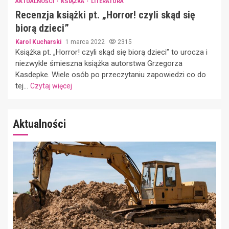
AKTUALNOŚCI
KSIĄŻKA
LITERATURA
Recenzja książki pt. „Horror! czyli skąd się
biorą dzieci”
Karol Kucharski
1 marca 2022
2315
Książka pt. „Horror! czyli skąd się biorą dzieci” to urocza i
niezwykle śmieszna książka autorstwa Grzegorza
Kasdepke. Wiele osób po przeczytaniu zapowiedzi co do
tej...
Czytaj więcej
Aktualności