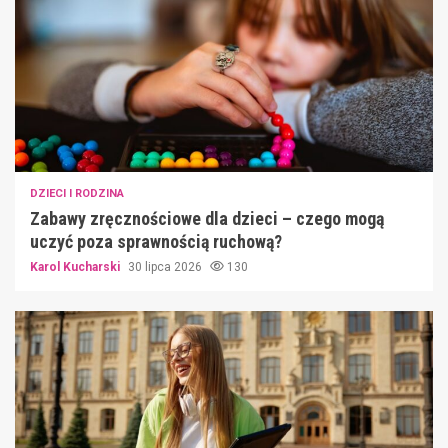
DZIECI I RODZINA
Zabawy zręcznościowe dla dzieci – czego mogą
uczyć poza sprawnością ruchową?
Karol Kucharski
30 lipca 2026
130