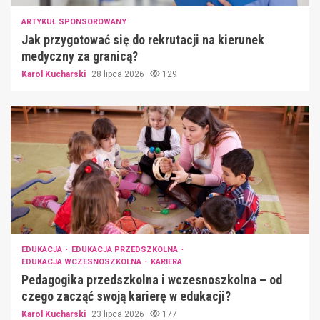
ARTYKUŁ SPONSOROWANY
Jak przygotować się do rekrutacji na kierunek
medyczny za granicą?
Karol Kucharski
28 lipca 2026
129
EDUKACJA
EDUKACJA PRZEDSZKOLNA
EDUKACJA WCZESNOSZKOLNA
KARIERA
Pedagogika przedszkolna i wczesnoszkolna – od
czego zacząć swoją karierę w edukacji?
Karol Kucharski
23 lipca 2026
177