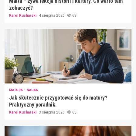
Malta – żywa lekcja historii i kultury. Co warto tam
zobaczyć?
Karol Kucharski
4 sierpnia 2026
63
MATURA
NAUKA
Jak skutecznie przygotować się do matury?
Praktyczny poradnik.
Karol Kucharski
3 sierpnia 2026
63