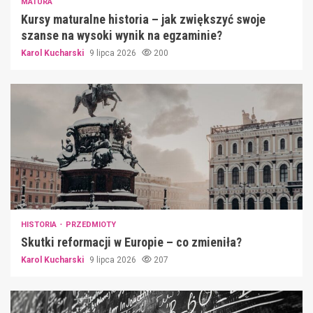
MATURA
Kursy maturalne historia – jak zwiększyć swoje
szanse na wysoki wynik na egzaminie?
Karol Kucharski
9 lipca 2026
200
HISTORIA
PRZEDMIOTY
Skutki reformacji w Europie – co zmieniła?
Karol Kucharski
9 lipca 2026
207