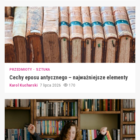
PRZEDMIOTY
SZTUKA
Cechy eposu antycznego – najważniejsze elementy
Karol Kucharski
7 lipca 2026
170