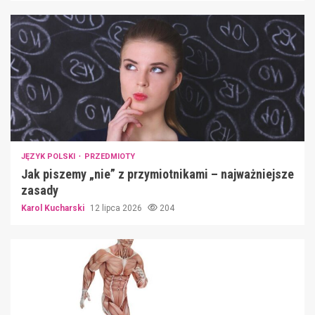
JĘZYK POLSKI
PRZEDMIOTY
Jak piszemy „nie” z przymiotnikami – najważniejsze
zasady
Karol Kucharski
12 lipca 2026
204