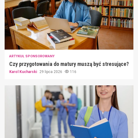
ARTYKUŁ SPONSOROWANY
Czy przygotowania do matury muszą być stresujące?
Karol Kucharski
29 lipca 2026
116