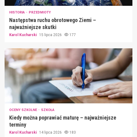
HISTORIA
PRZEDMIOTY
Następstwa ruchu obrotowego Ziemi –
najważniejsze skutki
Karol Kucharski
15 lipca 2026
177
OCENY SZKOLNE
SZKOŁA
Kiedy można poprawiać maturę – najważniejsze
terminy
Karol Kucharski
14 lipca 2026
183