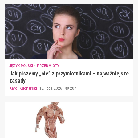
JĘZYK POLSKI
PRZEDMIOTY
Jak piszemy „nie” z przymiotnikami – najważniejsze
zasady
Karol Kucharski
12 lipca 2026
207