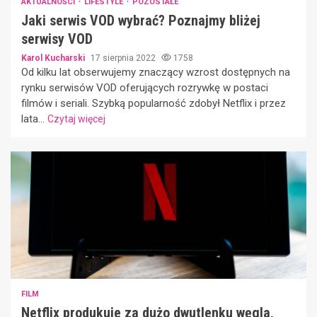
AKTUALNOŚCI
LIFESTYLE
POZOSTAŁE
Jaki serwis VOD wybrać? Poznajmy bliżej
serwisy VOD
Karol Kucharski
17 sierpnia 2022
1758
Od kilku lat obserwujemy znaczący wzrost dostępnych na
rynku serwisów VOD oferujących rozrywkę w postaci
filmów i seriali. Szybką popularność zdobył Netflix i przez
lata...
Czytaj więcej
FILM
Netflix produkuje za dużo dwutlenku węgla,