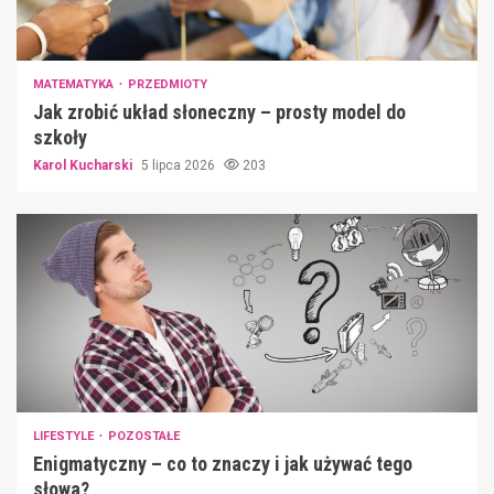
MATEMATYKA
PRZEDMIOTY
Jak zrobić układ słoneczny – prosty model do
szkoły
Karol Kucharski
5 lipca 2026
203
LIFESTYLE
POZOSTAŁE
Enigmatyczny – co to znaczy i jak używać tego
słowa?