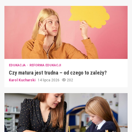
EDUKACJA
REFORMA EDUKACJI
Czy matura jest trudna – od czego to zależy?
Karol Kucharski
14 lipca 2026
202