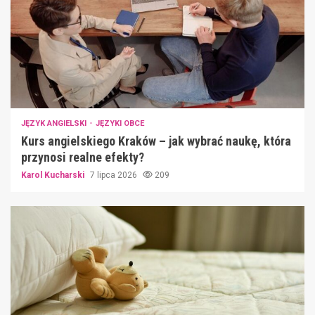
JĘZYK ANGIELSKI
JĘZYKI OBCE
Kurs angielskiego Kraków – jak wybrać naukę, która
przynosi realne efekty?
Karol Kucharski
7 lipca 2026
209