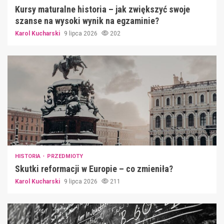
Kursy maturalne historia – jak zwiększyć swoje
szanse na wysoki wynik na egzaminie?
Karol Kucharski
9 lipca 2026
202
HISTORIA
PRZEDMIOTY
Skutki reformacji w Europie – co zmieniła?
Karol Kucharski
9 lipca 2026
211