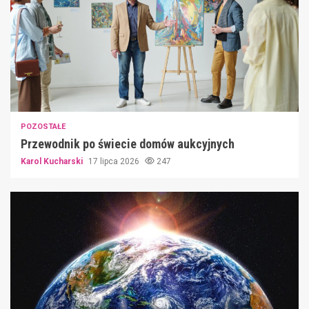
POZOSTAŁE
Przewodnik po świecie domów aukcyjnych
Karol Kucharski
17 lipca 2026
247