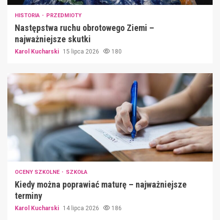
HISTORIA
PRZEDMIOTY
Następstwa ruchu obrotowego Ziemi –
najważniejsze skutki
Karol Kucharski
15 lipca 2026
180
OCENY SZKOLNE
SZKOŁA
Kiedy można poprawiać maturę – najważniejsze
terminy
Karol Kucharski
14 lipca 2026
186