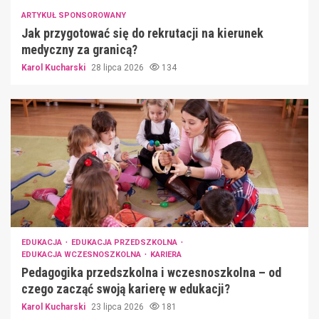
ARTYKUŁ SPONSOROWANY
Jak przygotować się do rekrutacji na kierunek
medyczny za granicą?
Karol Kucharski
28 lipca 2026
134
EDUKACJA
EDUKACJA PRZEDSZKOLNA
EDUKACJA WCZESNOSZKOLNA
KARIERA
Pedagogika przedszkolna i wczesnoszkolna – od
czego zacząć swoją karierę w edukacji?
Karol Kucharski
23 lipca 2026
181