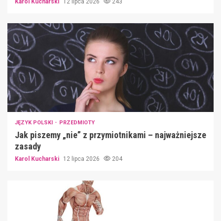
Karol Kucharski
12 lipca 2026
243
JĘZYK POLSKI
PRZEDMIOTY
Jak piszemy „nie” z przymiotnikami – najważniejsze
zasady
Karol Kucharski
12 lipca 2026
204