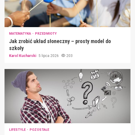
MATEMATYKA
PRZEDMIOTY
Jak zrobić układ słoneczny – prosty model do
szkoły
Karol Kucharski
5 lipca 2026
203
LIFESTYLE
POZOSTAŁE