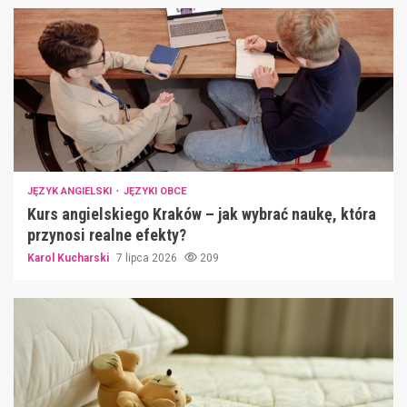
JĘZYK ANGIELSKI
JĘZYKI OBCE
Kurs angielskiego Kraków – jak wybrać naukę, która
przynosi realne efekty?
Karol Kucharski
7 lipca 2026
209