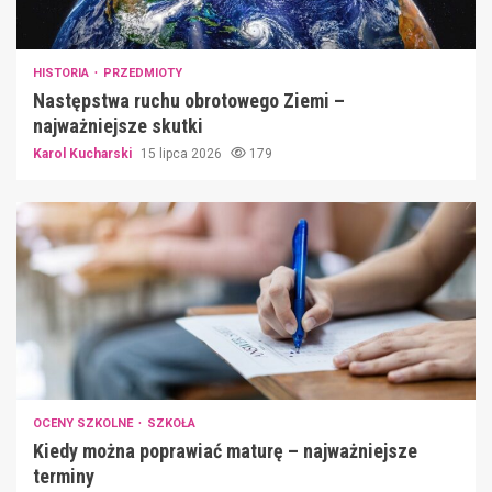
HISTORIA
PRZEDMIOTY
Następstwa ruchu obrotowego Ziemi –
najważniejsze skutki
Karol Kucharski
15 lipca 2026
179
OCENY SZKOLNE
SZKOŁA
Kiedy można poprawiać maturę – najważniejsze
terminy