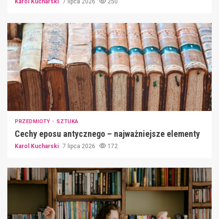
Karol Kucharski
7 lipca 2026
250
PRZEDMIOTY
SZTUKA
Cechy eposu antycznego – najważniejsze elementy
Karol Kucharski
7 lipca 2026
172