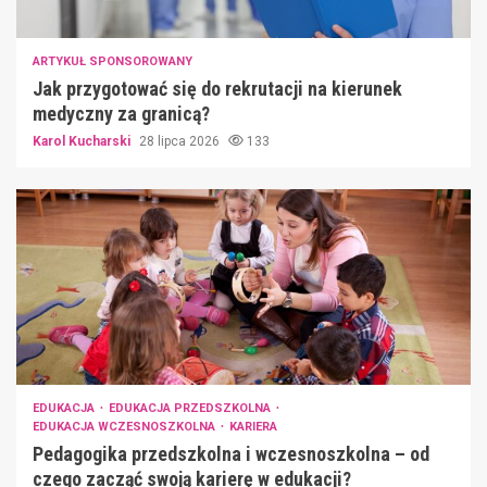
ARTYKUŁ SPONSOROWANY
Jak przygotować się do rekrutacji na kierunek
medyczny za granicą?
Karol Kucharski
28 lipca 2026
133
EDUKACJA
EDUKACJA PRZEDSZKOLNA
EDUKACJA WCZESNOSZKOLNA
KARIERA
Pedagogika przedszkolna i wczesnoszkolna – od
czego zacząć swoją karierę w edukacji?