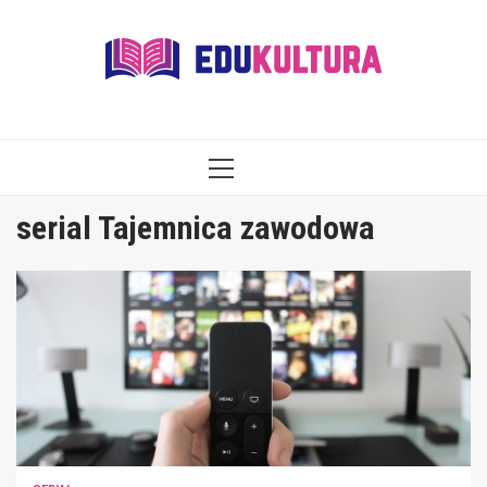
Skip
to
content
PRIMARY
MENU
serial Tajemnica zawodowa