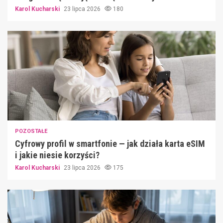
Karol Kucharski
23 lipca 2026
180
POZOSTAŁE
Cyfrowy profil w smartfonie — jak działa karta eSIM
i jakie niesie korzyści?
Karol Kucharski
23 lipca 2026
175