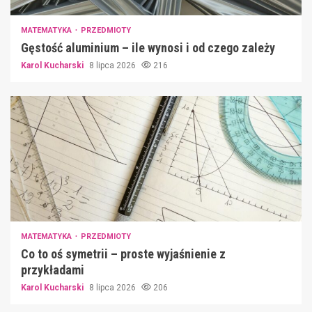
MATEMATYKA
PRZEDMIOTY
Gęstość aluminium – ile wynosi i od czego zależy
Karol Kucharski
8 lipca 2026
216
MATEMATYKA
PRZEDMIOTY
Co to oś symetrii – proste wyjaśnienie z
przykładami
Karol Kucharski
8 lipca 2026
206