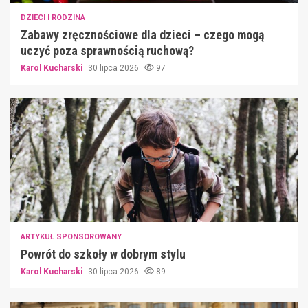
DZIECI I RODZINA
Zabawy zręcznościowe dla dzieci – czego mogą
uczyć poza sprawnością ruchową?
Karol Kucharski
30 lipca 2026
97
ARTYKUŁ SPONSOROWANY
Powrót do szkoły w dobrym stylu
Karol Kucharski
30 lipca 2026
89