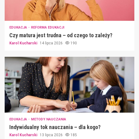
EDUKACJA
REFORMA EDUKACJI
Czy matura jest trudna – od czego to zależy?
Karol Kucharski
14 lipca 2026
190
EDUKACJA
METODY NAUCZANIA
Indywidualny tok nauczania – dla kogo?
Karol Kucharski
13 lipca 2026
185