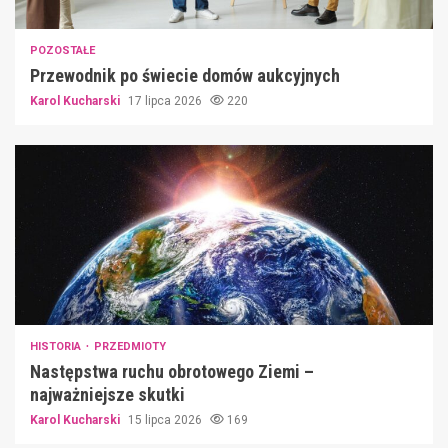
POZOSTAŁE
Przewodnik po świecie domów aukcyjnych
Karol Kucharski
17 lipca 2026
220
HISTORIA
PRZEDMIOTY
Następstwa ruchu obrotowego Ziemi –
najważniejsze skutki
Karol Kucharski
15 lipca 2026
169