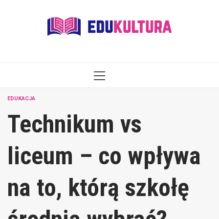
Skip
to
content
PRIMARY
MENU
EDUKACJA
Technikum vs
liceum – co wpływa
na to, którą szkołę