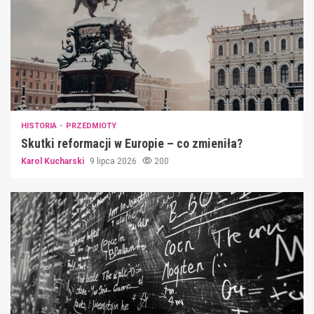
HISTORIA
PRZEDMIOTY
Skutki reformacji w Europie – co zmieniła?
Karol Kucharski
9 lipca 2026
200