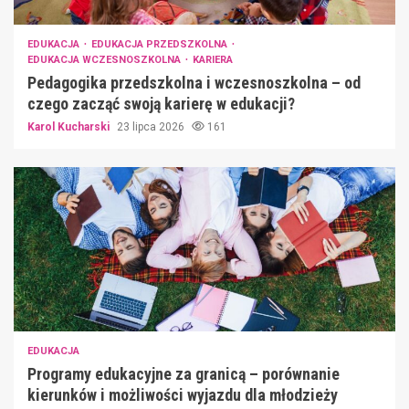
EDUKACJA
EDUKACJA PRZEDSZKOLNA
EDUKACJA WCZESNOSZKOLNA
KARIERA
Pedagogika przedszkolna i wczesnoszkolna – od
czego zacząć swoją karierę w edukacji?
Karol Kucharski
23 lipca 2026
161
EDUKACJA
Programy edukacyjne za granicą – porównanie
kierunków i możliwości wyjazdu dla młodzieży