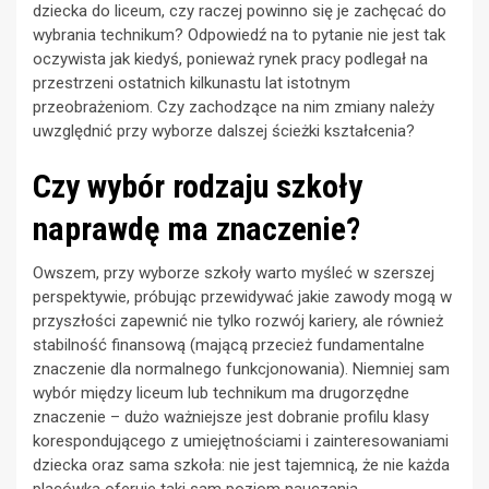
dziecka do liceum, czy raczej powinno się je zachęcać do
wybrania technikum? Odpowiedź na to pytanie nie jest tak
oczywista jak kiedyś, ponieważ rynek pracy podlegał na
przestrzeni ostatnich kilkunastu lat istotnym
przeobrażeniom. Czy zachodzące na nim zmiany należy
uwzględnić przy wyborze dalszej ścieżki kształcenia?
Czy wybór rodzaju szkoły
naprawdę ma znaczenie?
Owszem, przy wyborze szkoły warto myśleć w szerszej
perspektywie, próbując przewidywać jakie zawody mogą w
przyszłości zapewnić nie tylko rozwój kariery, ale również
stabilność finansową (mającą przecież fundamentalne
znaczenie dla normalnego funkcjonowania). Niemniej sam
wybór między liceum lub technikum ma drugorzędne
znaczenie – dużo ważniejsze jest dobranie profilu klasy
korespondującego z umiejętnościami i zainteresowaniami
dziecka oraz sama szkoła: nie jest tajemnicą, że nie każda
placówka oferuje taki sam poziom nauczania.