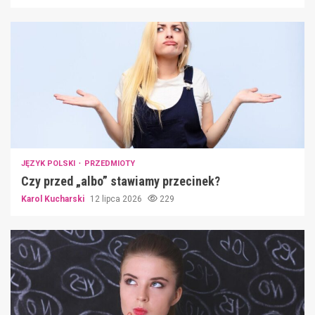
JĘZYK POLSKI
PRZEDMIOTY
Czy przed „albo” stawiamy przecinek?
Karol Kucharski
12 lipca 2026
229