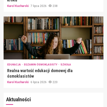
Karol Kucharski
7 lipca 2026
238
EDUKACJA
EGZAMIN ÓSMOKLASISTY
SZKOŁA
Realna wartość edukacji domowej dla
ósmoklasistów
Karol Kucharski
6 lipca 2026
220
Aktualności