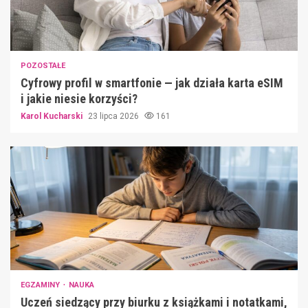
POZOSTAŁE
Cyfrowy profil w smartfonie — jak działa karta eSIM
i jakie niesie korzyści?
Karol Kucharski
23 lipca 2026
161
EGZAMINY
NAUKA
Uczeń siedzący przy biurku z książkami i notatkami,