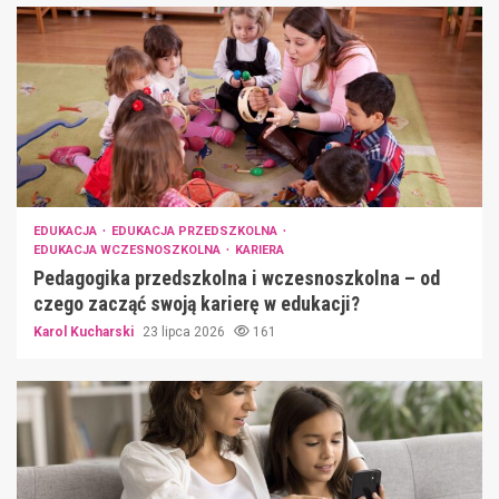
EDUKACJA
EDUKACJA PRZEDSZKOLNA
EDUKACJA WCZESNOSZKOLNA
KARIERA
Pedagogika przedszkolna i wczesnoszkolna – od
czego zacząć swoją karierę w edukacji?
Karol Kucharski
23 lipca 2026
161