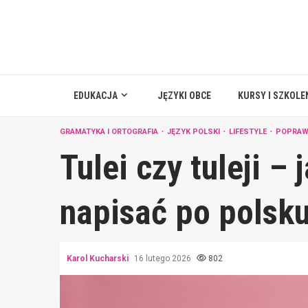
Skip
to
content
EDUKACJA
JĘZYKI OBCE
KURSY I SZKOLE
GRAMATYKA I ORTOGRAFIA
JĘZYK POLSKI
LIFESTYLE
POPRAW
Tulei czy tuleji –
napisać po polsk
Karol Kucharski
16 lutego 2026
802