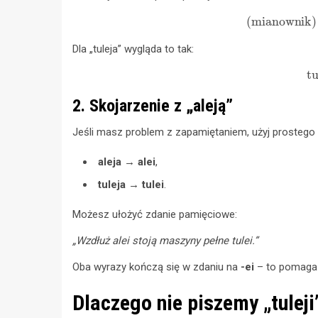
(mianownik)
Dla „tuleja” wygląda to tak:
t
2. Skojarzenie z „aleją”
Jeśli masz problem z zapamiętaniem, użyj prostego 
aleja
→
alei
,
tuleja
→
tulei
.
Możesz ułożyć zdanie pamięciowe:
„Wzdłuż alei stoją maszyny pełne tulei.”
Oba wyrazy kończą się w zdaniu na
-ei
– to pomaga 
Dlaczego nie piszemy „tuleji