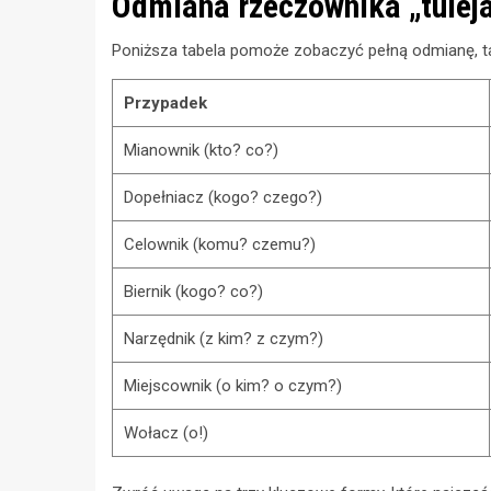
Odmiana rzeczownika „tuleja
Poniższa tabela pomoże zobaczyć pełną odmianę, ta
Przypadek
Mianownik (kto? co?)
Dopełniacz (kogo? czego?)
Celownik (komu? czemu?)
Biernik (kogo? co?)
Narzędnik (z kim? z czym?)
Miejscownik (o kim? o czym?)
Wołacz (o!)