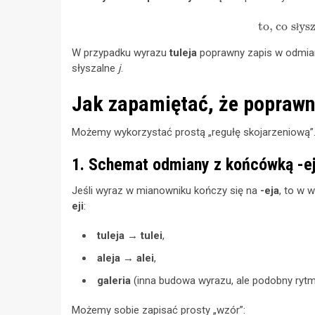
to, co sł
ł
W przypadku wyrazu
tuleja
poprawny zapis w odmia
słyszalne
j
.
Jak zapamiętać, że poprawna
Możemy wykorzystać prostą „regułę skojarzeniową”
1. Schemat odmiany z końcówką -e
Jeśli wyraz w mianowniku kończy się na
-eja
, to w 
eji
:
tuleja
→
tulei
,
aleja
→
alei
,
galeria
(inna budowa wyrazu, ale podobny ry
Możemy sobie zapisać prosty „wzór”: