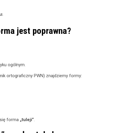
a.
 forma jest poprawna?
yku ogólnym.
nik ortograficzny PWN) znajdziemy formy:
 się forma
„tuleji”
.