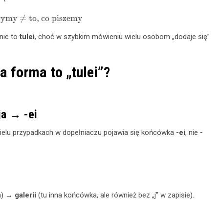
yszymy
≠
to, co piszemy
nie to
tulei
, choć w szybkim mówieniu wielu osobom „dodaje się”
 forma to „tulei”?
.
ja → -ei
wielu przypadkach w dopełniaczu pojawia się końcówka
-ei
, nie
-
tm) →
galerii
(tu inna końcówka, ale również bez „j” w zapisie).