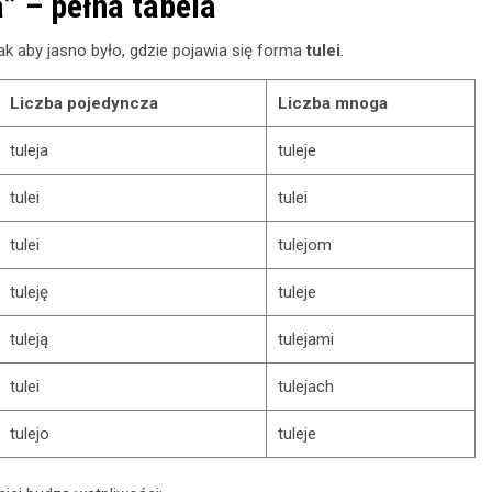
” – pełna tabela
k aby jasno było, gdzie pojawia się forma
tulei
.
Liczba pojedyncza
Liczba mnoga
tuleja
tuleje
tulei
tulei
tulei
tulejom
tuleję
tuleje
tuleją
tulejami
tulei
tulejach
tulejo
tuleje