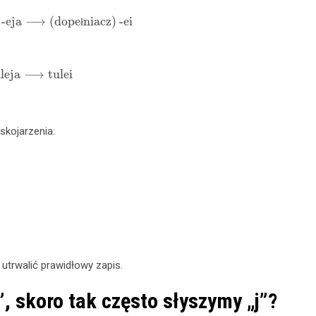
-eja
⟶
(dopełniacz)
-ei
ł
uleja
⟶
tulei
skojarzenia:
utrwalić prawidłowy zapis.
”, skoro tak często słyszymy „j”?