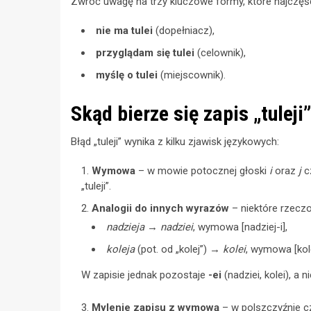
Zwróć uwagę na trzy kluczowe formy, które najczęśc
nie ma tulei
(dopełniacz),
przyglądam się tulei
(celownik),
myślę o tulei
(miejscownik).
Skąd bierze się zapis „tuleji
Błąd „tuleji” wynika z kilku zjawisk językowych:
Wymowa
– w mowie potocznej głoski
i
oraz
j
cz
„tuleji”.
Analogii do innych wyrazów
– niektóre rzecz
nadzieja
→
nadziei
, wymowa [nadziej-i],
koleja
(pot. od „kolej”) →
kolei
, wymowa [kole
W zapisie jednak pozostaje
-ei
(nadziei, kolei), a n
Mylenie zapisu z wymową
– w polszczyźnie c