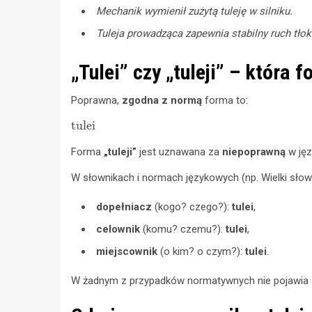
Mechanik wymienił zużytą tuleję w silniku.
Tuleja prowadząca zapewnia stabilny ruch tłok
„Tulei” czy „tuleji” – która
Poprawna,
zgodna z normą
forma to:
tulei
Forma
„tuleji”
jest uznawana za
niepoprawną
w jęz
W słownikach i normach językowych (np. Wielki słow
dopełniacz
(kogo? czego?):
tulei
,
celownik
(komu? czemu?):
tulei
,
miejscownik
(o kim? o czym?):
tulei
.
W żadnym z przypadków normatywnych nie pojawia