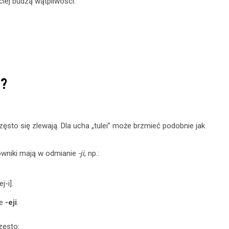
iej budzą wątpliwości:
”?
ęsto się zlewają. Dla ucha „tulei” może brzmieć podobnie jak
owniki mają w odmianie
-ji
, np.:
j-i].
ie
-eji
.
zęsto: