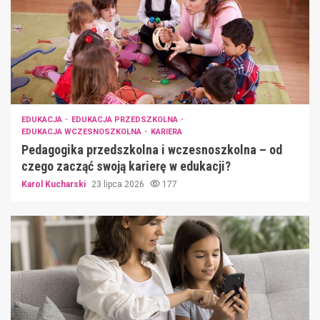
EDUKACJA
EDUKACJA PRZEDSZKOLNA
EDUKACJA WCZESNOSZKOLNA
KARIERA
Pedagogika przedszkolna i wczesnoszkolna – od
czego zacząć swoją karierę w edukacji?
Karol Kucharski
23 lipca 2026
177