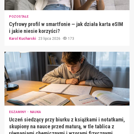
POZOSTAŁE
Cyfrowy profil w smartfonie — jak działa karta eSIM
i jakie niesie korzyści?
Karol Kucharski
23 lipca 2026
173
EGZAMINY
NAUKA
Uczeń siedzący przy biurku z książkami i notatkami,
skupiony na nauce przed maturą, w tle tablica z
równaniami chemicznymi i wzorami fizycznymi