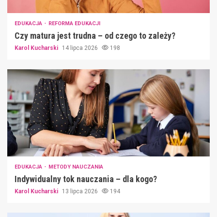
EDUKACJA
REFORMA EDUKACJI
Czy matura jest trudna – od czego to zależy?
Karol Kucharski
14 lipca 2026
198
EDUKACJA
METODY NAUCZANIA
Indywidualny tok nauczania – dla kogo?
Karol Kucharski
13 lipca 2026
194