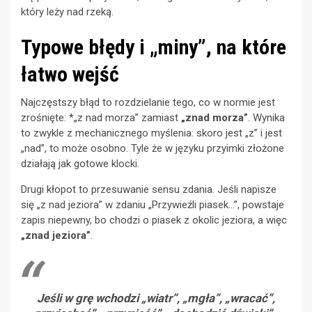
który leży nad rzeką.
Typowe błędy i „miny”, na które
łatwo wejść
Najczęstszy błąd to rozdzielanie tego, co w normie jest
zrośnięte: *„z nad morza” zamiast
„znad morza”
. Wynika
to zwykle z mechanicznego myślenia: skoro jest „z” i jest
„nad”, to może osobno. Tyle że w języku przyimki złożone
działają jak gotowe klocki.
Drugi kłopot to przesuwanie sensu zdania. Jeśli napisze
się „z nad jeziora” w zdaniu „Przywieźli piasek…”, powstaje
zapis niepewny, bo chodzi o piasek z okolic jeziora, a więc
„znad jeziora”
.
Jeśli w grę wchodzi „wiatr”, „mgła”, „wracać”,