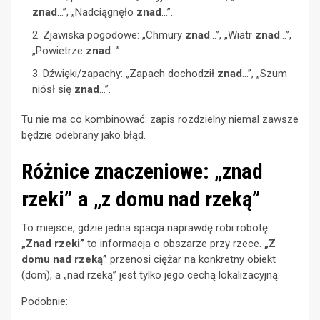
znad
…”, „Nadciągnęło
znad
…”.
Zjawiska pogodowe: „Chmury
znad
…”, „Wiatr
znad
…”,
„Powietrze
znad
…”.
Dźwięki/zapachy: „Zapach dochodził
znad
…”, „Szum
niósł się
znad
…”.
Tu nie ma co kombinować: zapis rozdzielny niemal zawsze
będzie odebrany jako błąd.
Różnice znaczeniowe: „znad
rzeki” a „z domu nad rzeką”
To miejsce, gdzie jedna spacja naprawdę robi robotę.
„Znad rzeki”
to informacja o obszarze przy rzece.
„Z
domu nad rzeką”
przenosi ciężar na konkretny obiekt
(dom), a „nad rzeką” jest tylko jego cechą lokalizacyjną.
Podobnie: