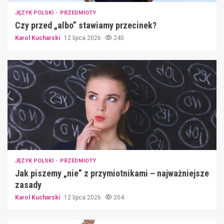
JĘZYK POLSKI
PRZEDMIOTY
Czy przed „albo” stawiamy przecinek?
Karol Kucharski
12 lipca 2026
240
JĘZYK POLSKI
PRZEDMIOTY
Jak piszemy „nie” z przymiotnikami – najważniejsze
zasady
Karol Kucharski
12 lipca 2026
204