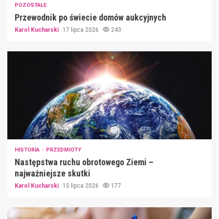
POZOSTAŁE
Przewodnik po świecie domów aukcyjnych
Karol Kucharski
17 lipca 2026
243
HISTORIA
PRZEDMIOTY
Następstwa ruchu obrotowego Ziemi –
najważniejsze skutki
Karol Kucharski
15 lipca 2026
177