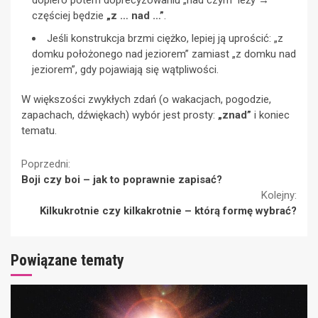
dopiero potem doprecyzowaniu „nad czym” leży →
częściej będzie
„z … nad …”
.
Jeśli konstrukcja brzmi ciężko, lepiej ją uprościć: „z
domku położonego nad jeziorem” zamiast „z domku nad
jeziorem”, gdy pojawiają się wątpliwości.
W większości zwykłych zdań (o wakacjach, pogodzie,
zapachach, dźwiękach) wybór jest prosty:
„znad”
i koniec
tematu.
Continue
Poprzedni:
Boji czy boi – jak to poprawnie zapisać?
Reading
Kolejny:
Kilkukrotnie czy kilkakrotnie – którą formę wybrać?
Powiązane tematy