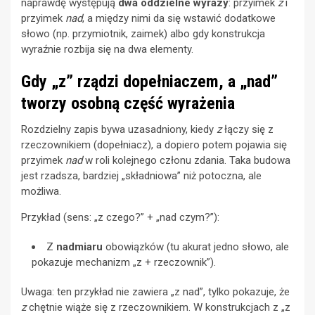
naprawdę występują
dwa oddzielne wyrazy
: przyimek
z
i
przyimek
nad
, a między nimi da się wstawić dodatkowe
słowo (np. przymiotnik, zaimek) albo gdy konstrukcja
wyraźnie rozbija się na dwa elementy.
Gdy „z” rządzi dopełniaczem, a „nad”
tworzy osobną część wyrażenia
Rozdzielny zapis bywa uzasadniony, kiedy
z
łączy się z
rzeczownikiem (dopełniacz), a dopiero potem pojawia się
przyimek
nad
w roli kolejnego członu zdania. Taka budowa
jest rzadsza, bardziej „składniowa” niż potoczna, ale
możliwa.
Przykład (sens: „z czego?” + „nad czym?”):
Z
nadmiaru
obowiązków (tu akurat jedno słowo, ale
pokazuje mechanizm „z + rzeczownik”).
Uwaga: ten przykład nie zawiera „z nad”, tylko pokazuje, że
z
chętnie wiąże się z rzeczownikiem. W konstrukcjach z „z