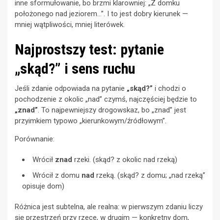
inne sformułowanie, bo brzmi klarowniej: „Z domku
położonego nad jeziorem…”. I to jest dobry kierunek —
mniej wątpliwości, mniej literówek.
Najprostszy test: pytanie
„skąd?” i sens ruchu
Jeśli zdanie odpowiada na pytanie
„skąd?”
i chodzi o
pochodzenie z okolic „nad” czymś, najczęściej będzie to
„znad”
. To najpewniejszy drogowskaz, bo „znad” jest
przyimkiem typowo „kierunkowym/źródłowym”.
Porównanie:
Wrócił
znad
rzeki. (skąd? z okolic nad rzeką)
Wrócił z domu
nad
rzeką. (skąd? z domu; „nad rzeką”
opisuje dom)
Różnica jest subtelna, ale realna: w pierwszym zdaniu liczy
się przestrzeń przy rzece, w drugim — konkretny dom,