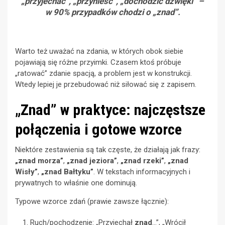
„przyjechać”, „przynieść”, „dochodzić dźwięki” –
w 90% przypadków chodzi o „znad”.
Warto też uważać na zdania, w których obok siebie
pojawiają się różne przyimki. Czasem ktoś próbuje
„ratować” zdanie spacją, a problem jest w konstrukcji.
Wtedy lepiej je przebudować niż siłować się z zapisem.
„Znad” w praktyce: najczęstsze
połączenia i gotowe wzorce
Niektóre zestawienia są tak częste, że działają jak frazy:
„znad morza”
,
„znad jeziora”
,
„znad rzeki”
,
„znad
Wisły”
,
„znad Bałtyku”
. W tekstach informacyjnych i
prywatnych to właśnie one dominują.
Typowe wzorce zdań (prawie zawsze łącznie):
Ruch/pochodzenie: „Przyjechał
znad
…”, „Wrócił