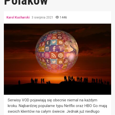
Polaków
Karol Kucharski
3 sierpnia 2021
1446
Serwisy VOD pojawiają się obecnie niemal na każdym
kroku. Najbardziej popularne typu Netflix oraz HBO Go mają
swoich klientów na całym świecie. Jednak już niedługo