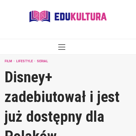
Skip
to
content
PRIMARY
MENU
FILM
LIFESTYLE
SERIAL
Disney+
zadebiutował i jest
już dostępny dla