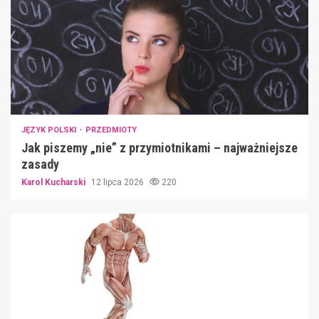
JĘZYK POLSKI
PRZEDMIOTY
Jak piszemy „nie” z przymiotnikami – najważniejsze
zasady
Karol Kucharski
12 lipca 2026
220