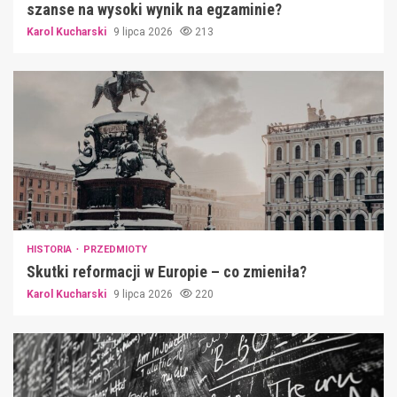
szanse na wysoki wynik na egzaminie?
Karol Kucharski
9 lipca 2026
213
HISTORIA
PRZEDMIOTY
Skutki reformacji w Europie – co zmieniła?
Karol Kucharski
9 lipca 2026
220