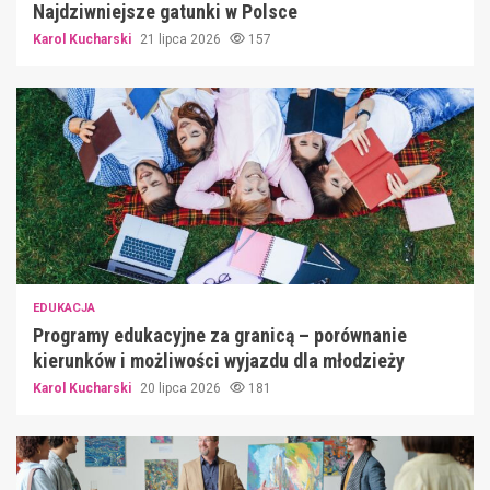
Najdziwniejsze gatunki w Polsce
Karol Kucharski
21 lipca 2026
157
EDUKACJA
Programy edukacyjne za granicą – porównanie
kierunków i możliwości wyjazdu dla młodzieży
Karol Kucharski
20 lipca 2026
181