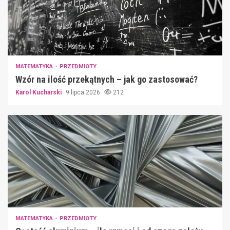
MATEMATYKA
PRZEDMIOTY
Wzór na ilość przekątnych – jak go zastosować?
Karol Kucharski
9 lipca 2026
212
MATEMATYKA
PRZEDMIOTY