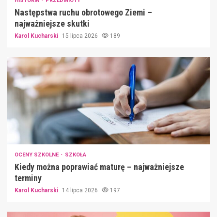
HISTORIA
PRZEDMIOTY
Następstwa ruchu obrotowego Ziemi –
najważniejsze skutki
Karol Kucharski
15 lipca 2026
189
OCENY SZKOLNE
SZKOŁA
Kiedy można poprawiać maturę – najważniejsze
terminy
Karol Kucharski
14 lipca 2026
197