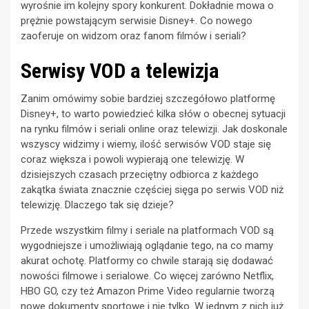
wyrośnie im kolejny spory konkurent. Dokładnie mowa o
prężnie powstającym serwisie Disney+. Co nowego
zaoferuje on widzom oraz fanom filmów i seriali?
Serwisy VOD a telewizja
Zanim omówimy sobie bardziej szczegółowo platformę
Disney+, to warto powiedzieć kilka słów o obecnej sytuacji
na rynku filmów i seriali online oraz telewizji. Jak doskonale
wszyscy widzimy i wiemy, ilość serwisów VOD staje się
coraz większa i powoli wypierają one telewizję. W
dzisiejszych czasach przeciętny odbiorca z każdego
zakątka świata znacznie częściej sięga po serwis VOD niż
telewizję. Dlaczego tak się dzieje?
Przede wszystkim filmy i seriale na platformach VOD są
wygodniejsze i umożliwiają oglądanie tego, na co mamy
akurat ochotę. Platformy co chwile starają się dodawać
nowości filmowe i serialowe. Co więcej zarówno Netflix,
HBO GO, czy też Amazon Prime Video regularnie tworzą
nowe dokumenty sportowe i nie tylko. W jednym z nich już