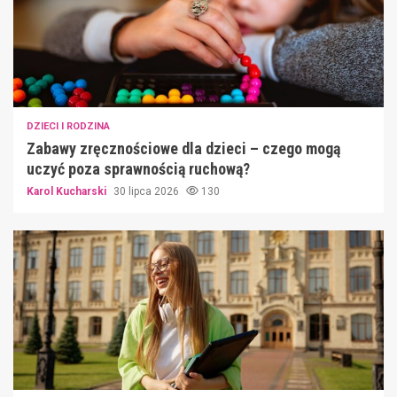
DZIECI I RODZINA
Zabawy zręcznościowe dla dzieci – czego mogą
uczyć poza sprawnością ruchową?
Karol Kucharski
30 lipca 2026
130