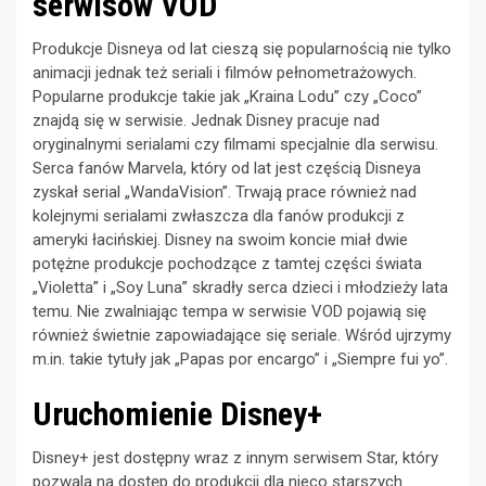
serwisów VOD
Produkcje Disneya od lat cieszą się popularnością nie tylko
animacji jednak też seriali i filmów pełnometrażowych.
Popularne produkcje takie jak „Kraina Lodu” czy „Coco”
znajdą się w serwisie. Jednak Disney pracuje nad
oryginalnymi serialami czy filmami specjalnie dla serwisu.
Serca fanów Marvela, który od lat jest częścią Disneya
zyskał serial „WandaVision”. Trwają prace również nad
kolejnymi serialami zwłaszcza dla fanów produkcji z
ameryki łacińskiej. Disney na swoim koncie miał dwie
potężne produkcje pochodzące z tamtej części świata
„Violetta” i „Soy Luna” skradły serca dzieci i młodzieży lata
temu. Nie zwalniając tempa w serwisie VOD pojawią się
również świetnie zapowiadające się seriale. Wśród ujrzymy
m.in. takie tytuły jak „Papas por encargo” i „Siempre fui yo”.
Uruchomienie Disney+
Disney+ jest dostępny wraz z innym serwisem Star, który
pozwala na dostęp do produkcji dla nieco starszych