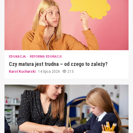
EDUKACJA
REFORMA EDUKACJI
Czy matura jest trudna – od czego to zależy?
Karol Kucharski
14 lipca 2026
213