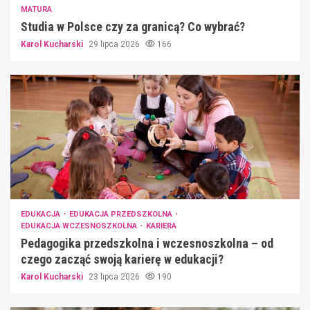
MATURA
Studia w Polsce czy za granicą? Co wybrać?
Karol Kucharski
29 lipca 2026
166
EDUKACJA
EDUKACJA PRZEDSZKOLNA
EDUKACJA WCZESNOSZKOLNA
KARIERA
Pedagogika przedszkolna i wczesnoszkolna – od
czego zacząć swoją karierę w edukacji?
Karol Kucharski
23 lipca 2026
190