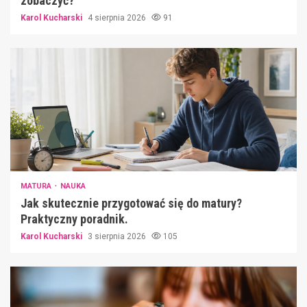
zobaczyć?
Karol Kucharski
4 sierpnia 2026
91
MATURA
NAUKA
Jak skutecznie przygotować się do matury?
Praktyczny poradnik.
Karol Kucharski
3 sierpnia 2026
105