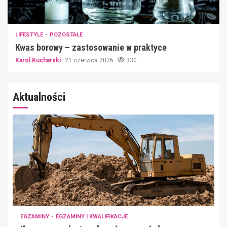
LIFESTYLE
POZOSTAŁE
Kwas borowy – zastosowanie w praktyce
Karol Kucharski
21 czerwca 2026
330
Aktualności
EGZAMINY
EGZAMINY I KWALIFIKACJE