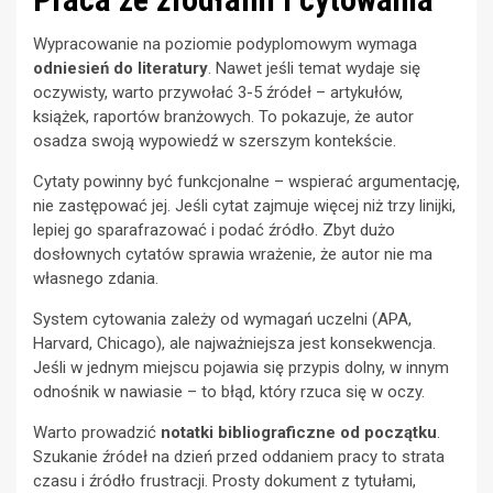
Wypracowanie na poziomie podyplomowym wymaga
odniesień do literatury
. Nawet jeśli temat wydaje się
oczywisty, warto przywołać 3-5 źródeł – artykułów,
książek, raportów branżowych. To pokazuje, że autor
osadza swoją wypowiedź w szerszym kontekście.
Cytaty powinny być funkcjonalne – wspierać argumentację,
nie zastępować jej. Jeśli cytat zajmuje więcej niż trzy linijki,
lepiej go sparafrazować i podać źródło. Zbyt dużo
dosłownych cytatów sprawia wrażenie, że autor nie ma
własnego zdania.
System cytowania zależy od wymagań uczelni (APA,
Harvard, Chicago), ale najważniejsza jest konsekwencja.
Jeśli w jednym miejscu pojawia się przypis dolny, w innym
odnośnik w nawiasie – to błąd, który rzuca się w oczy.
Warto prowadzić
notatki bibliograficzne od początku
.
Szukanie źródeł na dzień przed oddaniem pracy to strata
czasu i źródło frustracji. Prosty dokument z tytułami,