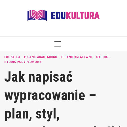
Skip
to
content
PRIMARY
MENU
EDUKACJA
PISANIE AKADEMICKIE
PISANIE KREATYWNE
STUDIA
STUDIA PODYPLOMOWE
Jak napisać
wypracowanie –
plan, styl,