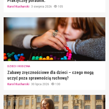
Praktyczny poradnik.
Karol Kucharski
3 sierpnia 2026
105
DZIECI I RODZINA
Zabawy zręcznościowe dla dzieci – czego mogą
uczyć poza sprawnością ruchową?
Karol Kucharski
30 lipca 2026
130