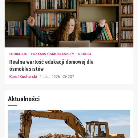
EDUKACJA
EGZAMIN ÓSMOKLASISTY
SZKOŁA
Realna wartość edukacji domowej dla
ósmoklasistów
Karol Kucharski
6 lipca 2026
237
Aktualności