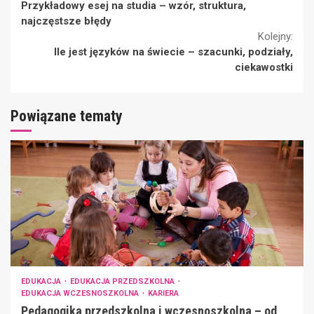
Przykładowy esej na studia – wzór, struktura,
Reading
najczęstsze błędy
Kolejny:
Ile jest języków na świecie – szacunki, podziały,
ciekawostki
Powiązane tematy
EDUKACJA
EDUKACJA PRZEDSZKOLNA
EDUKACJA WCZESNOSZKOLNA
KARIERA
Pedagogika przedszkolna i wczesnoszkolna – od