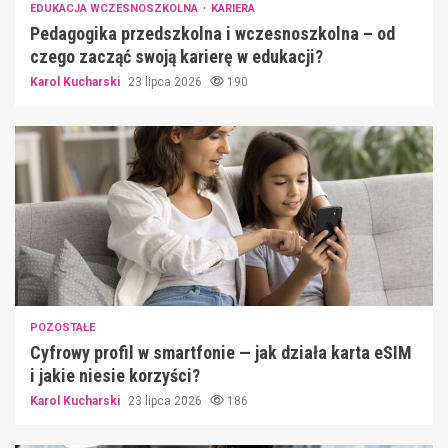
EDUKACJA WCZESNOSZKOLNA
KARIERA
Pedagogika przedszkolna i wczesnoszkolna – od
czego zacząć swoją karierę w edukacji?
Karol Kucharski
23 lipca 2026
190
POZOSTAŁE
Cyfrowy profil w smartfonie — jak działa karta eSIM
i jakie niesie korzyści?
Karol Kucharski
23 lipca 2026
186