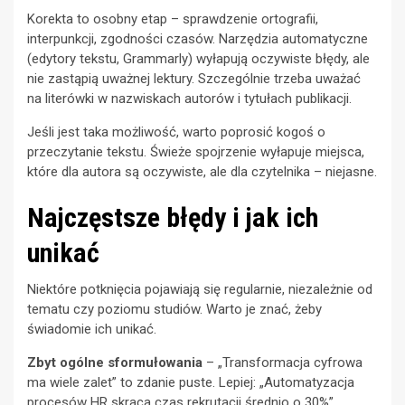
Korekta to osobny etap – sprawdzenie ortografii,
interpunkcji, zgodności czasów. Narzędzia automatyczne
(edytory tekstu, Grammarly) wyłapują oczywiste błędy, ale
nie zastąpią uważnej lektury. Szczególnie trzeba uważać
na literówki w nazwiskach autorów i tytułach publikacji.
Jeśli jest taka możliwość, warto poprosić kogoś o
przeczytanie tekstu. Świeże spojrzenie wyłapuje miejsca,
które dla autora są oczywiste, ale dla czytelnika – niejasne.
Najczęstsze błędy i jak ich
unikać
Niektóre potknięcia pojawiają się regularnie, niezależnie od
tematu czy poziomu studiów. Warto je znać, żeby
świadomie ich unikać.
Zbyt ogólne sformułowania
– „Transformacja cyfrowa
ma wiele zalet” to zdanie puste. Lepiej: „Automatyzacja
procesów HR skraca czas rekrutacji średnio o 30%”.