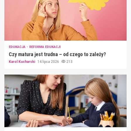
EDUKACJA
REFORMA EDUKACJI
Czy matura jest trudna – od czego to zależy?
Karol Kucharski
14 lipca 2026
213