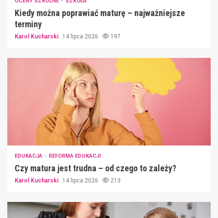
OCENY SZKOLNE
SZKOŁA
Kiedy można poprawiać maturę – najważniejsze
terminy
Karol Kucharski
14 lipca 2026
197
EDUKACJA
REFORMA EDUKACJI
Czy matura jest trudna – od czego to zależy?
Karol Kucharski
14 lipca 2026
213