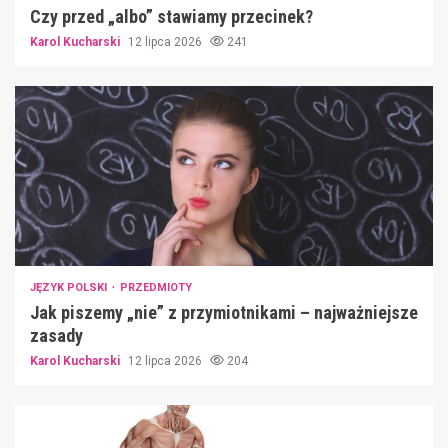
Czy przed „albo” stawiamy przecinek?
Karol Kucharski
12 lipca 2026
241
JĘZYK POLSKI
PRZEDMIOTY
Jak piszemy „nie” z przymiotnikami – najważniejsze
zasady
Karol Kucharski
12 lipca 2026
204