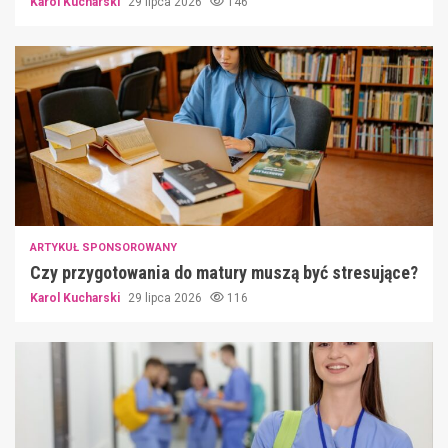
Karol Kucharski
29 lipca 2026
146
ARTYKUŁ SPONSOROWANY
Czy przygotowania do matury muszą być stresujące?
Karol Kucharski
29 lipca 2026
116