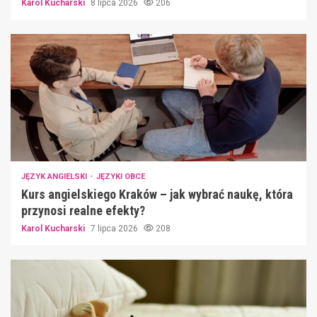
Karol Kucharski
8 lipca 2026
206
JĘZYK ANGIELSKI
JĘZYKI OBCE
Kurs angielskiego Kraków – jak wybrać naukę, która
przynosi realne efekty?
Karol Kucharski
7 lipca 2026
208