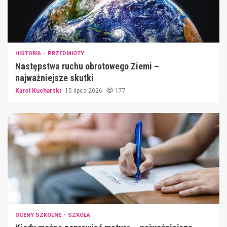
HISTORIA
PRZEDMIOTY
Następstwa ruchu obrotowego Ziemi –
najważniejsze skutki
Karol Kucharski
15 lipca 2026
177
OCENY SZKOLNE
SZKOŁA