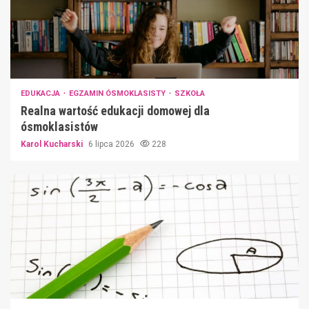
EDUKACJA
EGZAMIN ÓSMOKLASISTY
SZKOŁA
Realna wartość edukacji domowej dla
ósmoklasistów
Karol Kucharski
6 lipca 2026
228