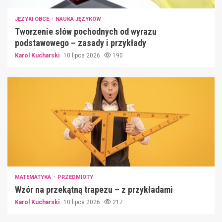
JĘZYKI OBCE
NAUKA JĘZYKÓW
Tworzenie słów pochodnych od wyrazu
podstawowego – zasady i przykłady
Karol Kucharski
10 lipca 2026
190
MATEMATYKA
PRZEDMIOTY
Wzór na przekątną trapezu – z przykładami
Karol Kucharski
10 lipca 2026
217