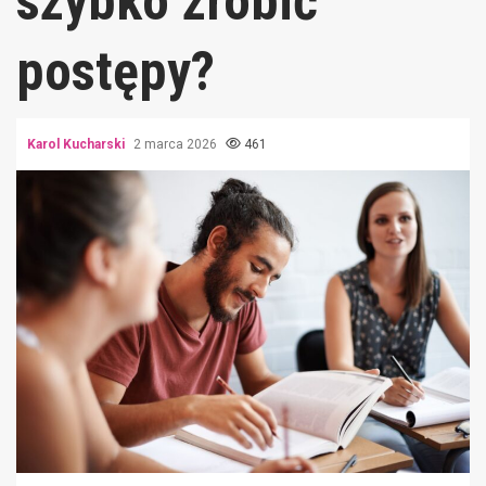
szybko zrobić
postępy?
Karol Kucharski
2 marca 2026
461