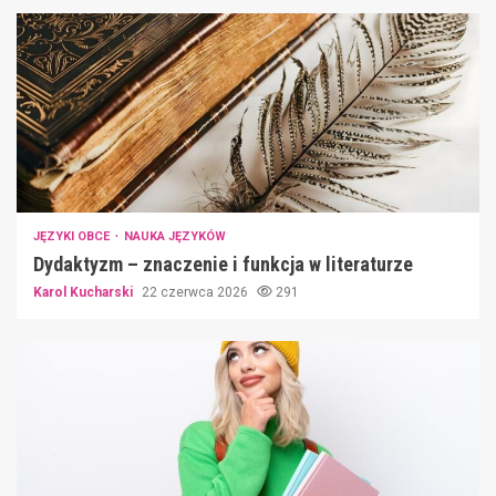
JĘZYKI OBCE
NAUKA JĘZYKÓW
Dydaktyzm – znaczenie i funkcja w literaturze
Karol Kucharski
22 czerwca 2026
291