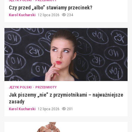
JĘZYK POLSKI
PRZEDMIOTY
Czy przed „albo” stawiamy przecinek?
Karol Kucharski
12 lipca 2026
234
JĘZYK POLSKI
PRZEDMIOTY
Jak piszemy „nie” z przymiotnikami – najważniejsze
zasady
Karol Kucharski
12 lipca 2026
201