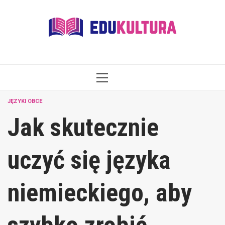
Skip
to
content
PRIMARY
MENU
JĘZYKI OBCE
Jak skutecznie
uczyć się języka
niemieckiego, aby