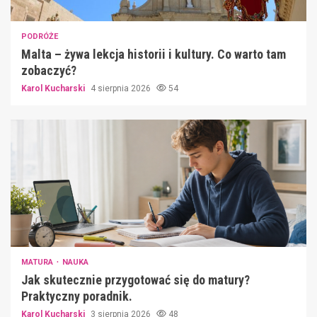
PODRÓŻE
Malta – żywa lekcja historii i kultury. Co warto tam
zobaczyć?
Karol Kucharski
4 sierpnia 2026
54
MATURA
NAUKA
Jak skutecznie przygotować się do matury?
Praktyczny poradnik.
Karol Kucharski
3 sierpnia 2026
48