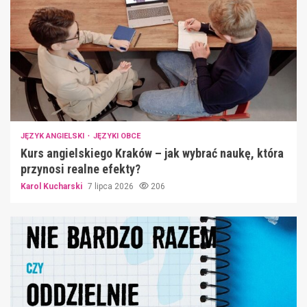
JĘZYK ANGIELSKI
JĘZYKI OBCE
Kurs angielskiego Kraków – jak wybrać naukę, która
przynosi realne efekty?
Karol Kucharski
7 lipca 2026
206