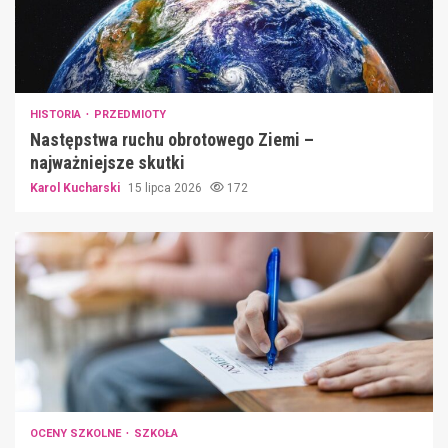
HISTORIA
PRZEDMIOTY
Następstwa ruchu obrotowego Ziemi –
najważniejsze skutki
Karol Kucharski
15 lipca 2026
172
OCENY SZKOLNE
SZKOŁA