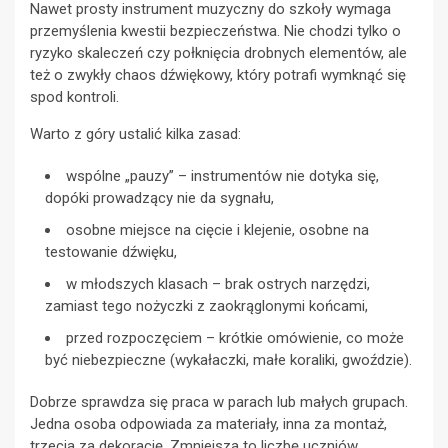
Nawet prosty instrument muzyczny do szkoły wymaga
przemyślenia kwestii bezpieczeństwa. Nie chodzi tylko o
ryzyko skaleczeń czy połknięcia drobnych elementów, ale
też o zwykły chaos dźwiękowy, który potrafi wymknąć się
spod kontroli.
Warto z góry ustalić kilka zasad:
wspólne „pauzy” – instrumentów nie dotyka się,
dopóki prowadzący nie da sygnału,
osobne miejsce na cięcie i klejenie, osobne na
testowanie dźwięku,
w młodszych klasach – brak ostrych narzędzi,
zamiast tego nożyczki z zaokrąglonymi końcami,
przed rozpoczęciem – krótkie omówienie, co może
być niebezpieczne (wykałaczki, małe koraliki, gwoździe).
Dobrze sprawdza się praca w parach lub małych grupach.
Jedna osoba odpowiada za materiały, inna za montaż,
trzecia za dekorację. Zmniejsza to liczbę uczniów