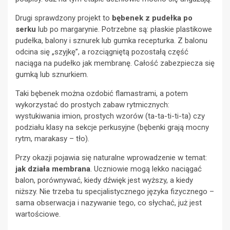
Drugi sprawdzony projekt to
bębenek z pudełka po
serku
lub po margarynie. Potrzebne są: płaskie plastikowe
pudełka, balony i sznurek lub gumka recepturka. Z balonu
odcina się „szyjkę”, a rozciągniętą pozostałą część
naciąga na pudełko jak membranę. Całość zabezpiecza się
gumką lub sznurkiem.
Taki bębenek można ozdobić flamastrami, a potem
wykorzystać do prostych zabaw rytmicznych:
wystukiwania imion, prostych wzorów (ta-ta-ti-ti-ta) czy
podziału klasy na sekcje perkusyjne (bębenki grają mocny
rytm, marakasy – tło).
Przy okazji pojawia się naturalne wprowadzenie w temat:
jak działa membrana
. Uczniowie mogą lekko naciągać
balon, porównywać, kiedy dźwięk jest wyższy, a kiedy
niższy. Nie trzeba tu specjalistycznego języka fizycznego –
sama obserwacja i nazywanie tego, co słychać, już jest
wartościowe.