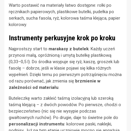
Warto postawić na materiały łatwo dostępne: rolki po
ręcznikach papierowych, plastikowe butelki, pudełka po
serkach, sucha fasola, ryż, kolorowa taśma klejąca, papier
kolorowy.
Instrumenty perkusyjne krok po kroku
Najprostszy start to
marakasy z butelek
. Każdy uczeń
przynosi małą, opróżnioną i umytą butelkę plastikową
(0,33–0,5 l). Do środka wsypuje się ryż, kaszę, groszek lub
fasolę – dobrze, jeśli w klasie pojawi się kilka różnych
wypełnień. Dzięki temu po pierwszym potrząśnięciu można
od razu porównać, jak zmienia się
brzmienie w
zależności od materiału
.
Buteleczkę warto zakleić taśmą izolacyjną lub szeroką
taśmą klejącą – z dwóch powodów. Po pierwsze, chodzi o
bezpieczeństwo (nic się nie wysypie podczas
gwałtownych ruchów). Po drugie, daje to świetne pole do
personalizacji instrumentu
: kolorowe paski, naklejki,
podpisy. Już na tym etapie uczniowie mocno się angażują.