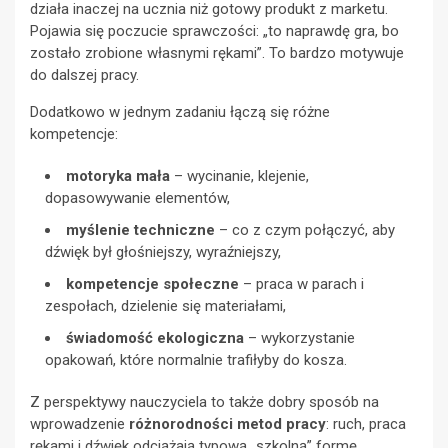
działa inaczej na ucznia niż gotowy produkt z marketu.
Pojawia się poczucie sprawczości: „to naprawdę gra, bo
zostało zrobione własnymi rękami”. To bardzo motywuje
do dalszej pracy.
Dodatkowo w jednym zadaniu łączą się różne
kompetencje:
motoryka mała
– wycinanie, klejenie,
dopasowywanie elementów,
myślenie techniczne
– co z czym połączyć, aby
dźwięk był głośniejszy, wyraźniejszy,
kompetencje społeczne
– praca w parach i
zespołach, dzielenie się materiałami,
świadomość ekologiczna
– wykorzystanie
opakowań, które normalnie trafiłyby do kosza.
Z perspektywy nauczyciela to także dobry sposób na
wprowadzenie
różnorodności metod pracy
: ruch, praca
rękami i dźwięk odciążają typową „szkolną” formę