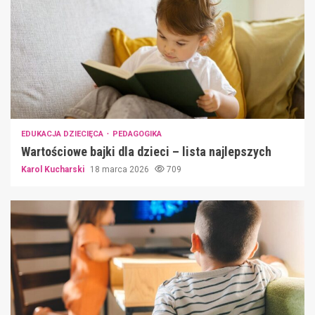
EDUKACJA DZIECIĘCA
PEDAGOGIKA
Wartościowe bajki dla dzieci – lista najlepszych
Karol Kucharski
18 marca 2026
709