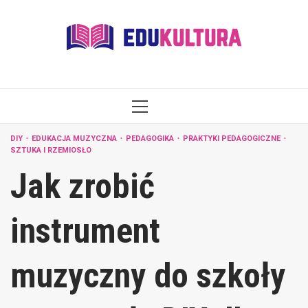
Skip
to
content
PRIMARY
MENU
DIY
EDUKACJA MUZYCZNA
PEDAGOGIKA
PRAKTYKI PEDAGOGICZNE
SZTUKA I RZEMIOSŁO
Jak zrobić
instrument
muzyczny do szkoły