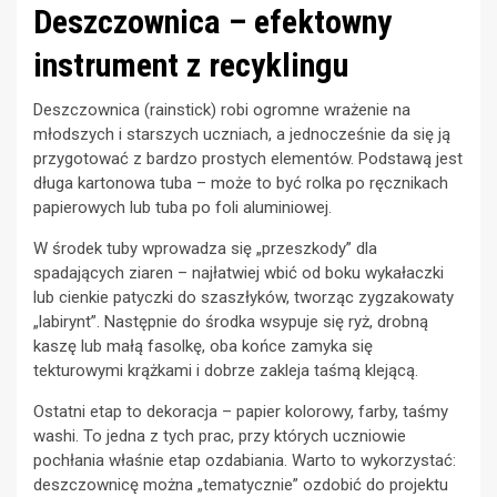
Deszczownica – efektowny
instrument z recyklingu
Deszczownica (rainstick) robi ogromne wrażenie na
młodszych i starszych uczniach, a jednocześnie da się ją
przygotować z bardzo prostych elementów. Podstawą jest
długa kartonowa tuba – może to być rolka po ręcznikach
papierowych lub tuba po foli aluminiowej.
W środek tuby wprowadza się „przeszkody” dla
spadających ziaren – najłatwiej wbić od boku wykałaczki
lub cienkie patyczki do szaszłyków, tworząc zygzakowaty
„labirynt”. Następnie do środka wsypuje się ryż, drobną
kaszę lub małą fasolkę, oba końce zamyka się
tekturowymi krążkami i dobrze zakleja taśmą klejącą.
Ostatni etap to dekoracja – papier kolorowy, farby, taśmy
washi. To jedna z tych prac, przy których uczniowie
pochłania właśnie etap ozdabiania. Warto to wykorzystać:
deszczownicę można „tematycznie” ozdobić do projektu