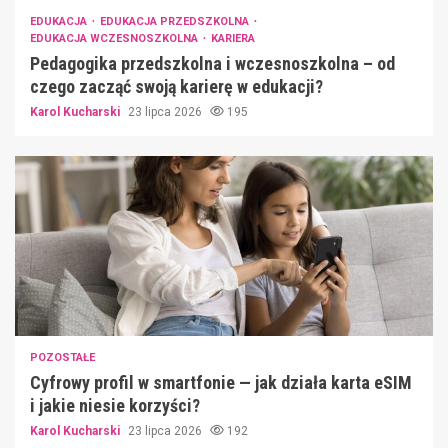
EDUKACJA
EDUKACJA PRZEDSZKOLNA
EDUKACJA WCZESNOSZKOLNA
KARIERA
Pedagogika przedszkolna i wczesnoszkolna – od
czego zacząć swoją karierę w edukacji?
Karol Kucharski
23 lipca 2026
195
POZOSTAŁE
Cyfrowy profil w smartfonie — jak działa karta eSIM
i jakie niesie korzyści?
Karol Kucharski
23 lipca 2026
192