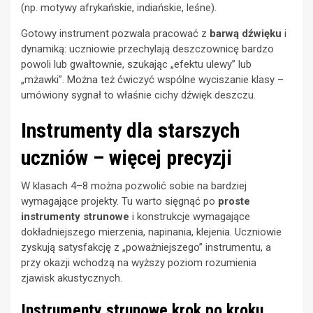
(np. motywy afrykańskie, indiańskie, leśne).
Gotowy instrument pozwala pracować z
barwą dźwięku
i
dynamiką: uczniowie przechylają deszczownicę bardzo
powoli lub gwałtownie, szukając „efektu ulewy” lub
„mżawki”. Można też ćwiczyć wspólne wyciszanie klasy –
umówiony sygnał to właśnie cichy dźwięk deszczu.
Instrumenty dla starszych
uczniów – więcej precyzji
W klasach 4–8 można pozwolić sobie na bardziej
wymagające projekty. Tu warto sięgnąć po
proste
instrumenty strunowe
i konstrukcje wymagające
dokładniejszego mierzenia, napinania, klejenia. Uczniowie
zyskują satysfakcję z „poważniejszego” instrumentu, a
przy okazji wchodzą na wyższy poziom rozumienia
zjawisk akustycznych.
Instrumenty strunowe krok po kroku