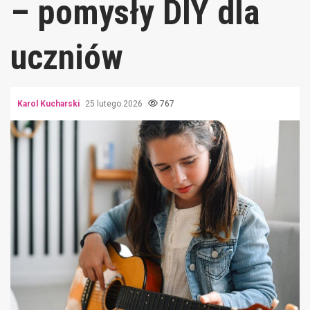
– pomysły DIY dla
uczniów
Karol Kucharski
25 lutego 2026
767