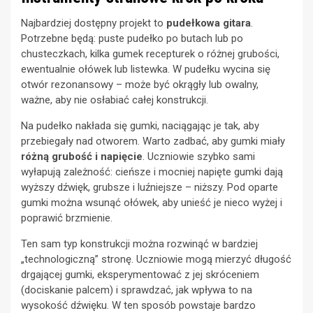
Najbardziej dostępny projekt to
pudełkowa gitara
.
Potrzebne będą: puste pudełko po butach lub po
chusteczkach, kilka gumek recepturek o różnej grubości,
ewentualnie ołówek lub listewka. W pudełku wycina się
otwór rezonansowy – może być okrągły lub owalny,
ważne, aby nie osłabiać całej konstrukcji.
Na pudełko nakłada się gumki, naciągając je tak, aby
przebiegały nad otworem. Warto zadbać, aby gumki miały
różną grubość i napięcie
. Uczniowie szybko sami
wyłapują zależność: cieńsze i mocniej napięte gumki dają
wyższy dźwięk, grubsze i luźniejsze – niższy. Pod oparte
gumki można wsunąć ołówek, aby unieść je nieco wyżej i
poprawić brzmienie.
Ten sam typ konstrukcji można rozwinąć w bardziej
„technologiczną” stronę. Uczniowie mogą mierzyć długość
drgającej gumki, eksperymentować z jej skróceniem
(dociskanie palcem) i sprawdzać, jak wpływa to na
wysokość dźwięku. W ten sposób powstaje bardzo