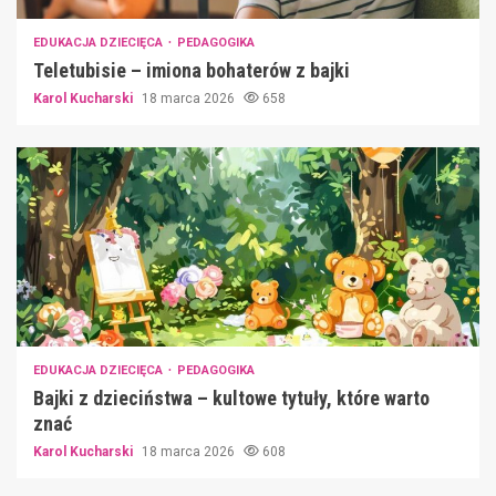
EDUKACJA DZIECIĘCA
PEDAGOGIKA
Teletubisie – imiona bohaterów z bajki
Karol Kucharski
18 marca 2026
658
EDUKACJA DZIECIĘCA
PEDAGOGIKA
Bajki z dzieciństwa – kultowe tytuły, które warto
znać
Karol Kucharski
18 marca 2026
608