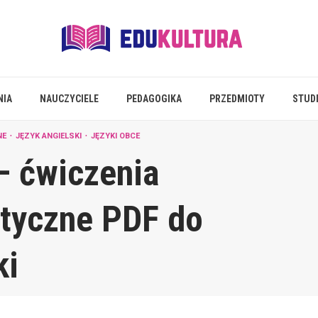
NIA
NAUCZYCIELE
PEDAGOGIKA
PRZEDMIOTY
STUD
NE
JĘZYK ANGIELSKI
JĘZYKI OBCE
– ćwiczenia
tyczne PDF do
ki