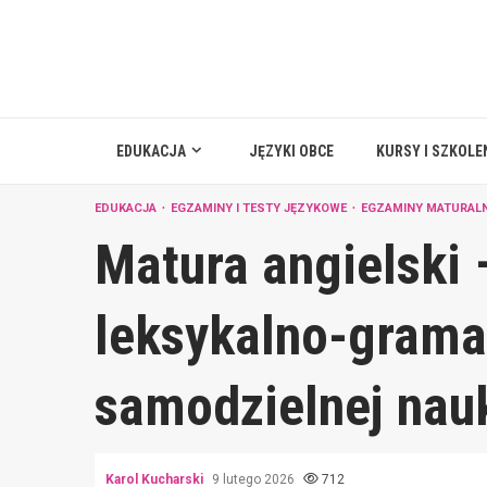
Skip
to
content
EDUKACJA
JĘZYKI OBCE
KURSY I SZKOLE
EDUKACJA
EGZAMINY I TESTY JĘZYKOWE
EGZAMINY MATURAL
Matura angielski 
leksykalno-grama
samodzielnej nau
Karol Kucharski
9 lutego 2026
712