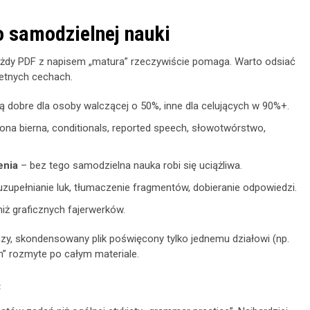
o samodzielnej nauki
każdy PDF z napisem „matura” rzeczywiście pomaga. Warto odsiać
kretnych cechach.
ą dobre dla osoby walczącej o 50%, inne dla celujących w 90%+.
ona bierna, conditionals, reported speech, słowotwórstwo,
enia
– bez tego samodzielna nauka robi się uciążliwa.
zupełnianie luk, tłumaczenie fragmentów, dobieranie odpowiedzi.
niż graficznych fajerwerków.
y, skondensowany plik poświęcony tylko jednemu działowi (np.
um” rozmyte po całym materiale.
ć