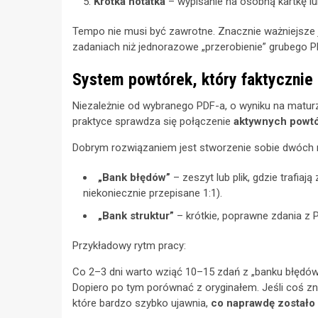
Krótka notatka
– wypisanie na osobną kartkę lub
Tempo nie musi być zawrotne. Znacznie ważniejsze j
zadaniach niż jednorazowe „przerobienie” grubego PD
System powtórek, który faktycznie 
Niezależnie od wybranego PDF-a, o wyniku na maturz
praktyce sprawdza się połączenie
aktywnych powt
Dobrym rozwiązaniem jest stworzenie sobie dwóch m
„Bank błędów”
– zeszyt lub plik, gdzie trafiaj
niekoniecznie przepisane 1:1).
„Bank struktur”
– krótkie, poprawne zdania z P
Przykładowy rytm pracy:
Co 2–3 dni warto wziąć 10–15 zdań z „banku błędów”
Dopiero po tym porównać z oryginałem. Jeśli coś zno
które bardzo szybko ujawnia,
co naprawdę został