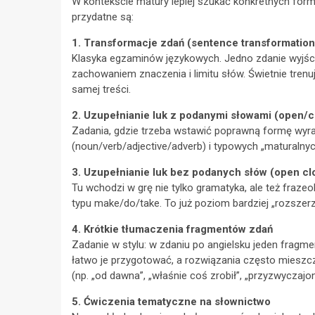
W kontekście matury lepiej szukać konkretnych forma
przydatne są:
1. Transformacje zdań (sentence transformation
Klasyka egzaminów językowych. Jedno zdanie wyjści
zachowaniem znaczenia i limitu słów. Świetnie trenu
samej treści.
2. Uzupełnianie luk z podanymi słowami (open/c
Zadania, gdzie trzeba wstawić poprawną formę wyra
(noun/verb/adjective/adverb) i typowych „maturalnyc
3. Uzupełnianie luk bez podanych słów (open cl
Tu wchodzi w grę nie tylko gramatyka, ale też fraze
typu make/do/take. To już poziom bardziej „rozszer
4. Krótkie tłumaczenia fragmentów zdań
Zadanie w stylu: w zdaniu po angielsku jeden fragme
łatwo je przygotować, a rozwiązania często mieszc
(np. „od dawna”, „właśnie coś zrobił”, „przyzwyczajon
5. Ćwiczenia tematyczne na słownictwo