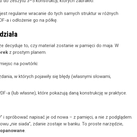
 do zeszytu 3–5 konstrukcji, których zabrakło.
est regularne wracanie do tych samych struktur w różnych
F-a i odłożenie go na półkę.
działa
e decyduje to, czy materiał zostanie w pamięci do maja. W
órek
z prostym planem.
iejsc na powtórki:
ą zdania, w których pojawiły się błędy (własnymi słowami,
DF-a (lub własne), które pokazują daną konstrukcję w praktyce.
 i spróbować napisać je od nowa – z pamięci, a nie z podglądem.
wu „nie siada”, zdanie zostaje w banku. To proste narzędzie,
o opanowane
.