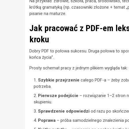
Na przykład: zdrowie, szkoła, praca, środowisko, tec
krótką gramatyką (np. czasowniki złożone + temat „po
pisanie na maturze.
Jak pracować z PDF-em lek
kroku
Dobry PDF to połowa sukcesu. Druga połowa to spos
końca życia”.
Prosty schemat pracy z jednym plikiem wygląda tak:
Szybkie przejrzenie
całego PDF-a – żeby zobac
potrzeba.
Pierwsze podejście
– rozwiązanie 1–2 stron na
skupieniu.
Sprawdzenie odpowiedzi
od razu po skończen
Poprawa
– próba samodzielnego znalezienia po