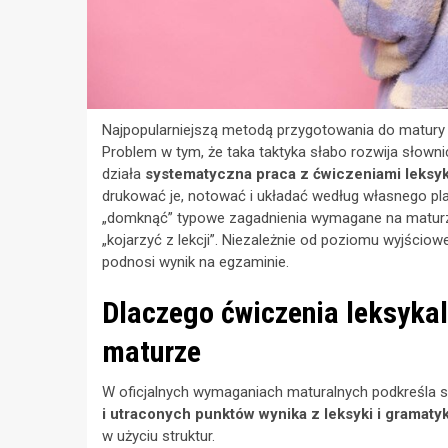
Najpopularniejszą metodą przygotowania do matury z
Problem w tym, że taka taktyka słabo rozwija słownic
działa
systematyczna praca z ćwiczeniami leksy
drukować je, notować i układać według własnego p
„domknąć” typowe zagadnienia wymagane na maturz
„kojarzyć z lekcji”. Niezależnie od poziomu wyjściow
podnosi wynik na egzaminie.
Dlaczego ćwiczenia leksyka
maturze
W oficjalnych wymaganiach maturalnych podkreśla s
i utraconych punktów wynika z leksyki i gramatyk
w użyciu struktur.