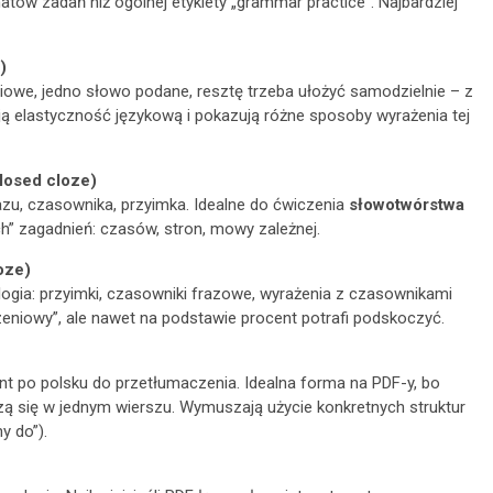
tów zadań niż ogólnej etykiety „grammar practice”. Najbardziej
)
owe, jedno słowo podane, resztę trzeba ułożyć samodzielnie – z
ją elastyczność językową i pokazują różne sposoby wyrażenia tej
losed cloze)
zu, czasownika, przyimka. Idealne do ćwiczenia
słowotwórstwa
h” zagadnień: czasów, stron, mowy zależnej.
oze)
ologia: przyimki, czasowniki frazowe, wyrażenia z czasownikami
zeniowy”, ale nawet na podstawie procent potrafi podskoczyć.
nt po polsku do przetłumaczenia. Idealna forma na PDF-y, bo
zą się w jednym wierszu. Wymuszają użycie konkretnych struktur
y do”).