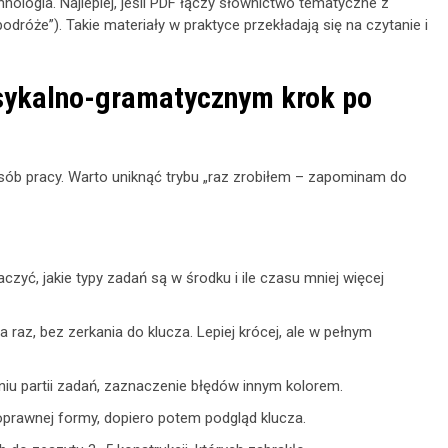
hnologia. Najlepiej, jeśli PDF łączy słownictwo tematyczne z
dróże”). Takie materiały w praktyce przekładają się na czytanie i
sykalno-gramatycznym krok po
ób pracy. Warto uniknąć trybu „raz zrobiłem – zapominam do
zyć, jakie typy zadań są w środku i ile czasu mniej więcej
 raz, bez zerkania do klucza. Lepiej krócej, ale w pełnym
iu partii zadań, zaznaczenie błędów innym kolorem.
prawnej formy, dopiero potem podgląd klucza.