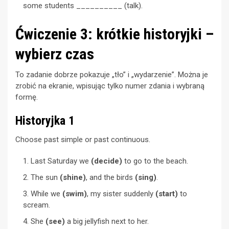
some students __________ (talk).
Ćwiczenie 3: krótkie historyjki –
wybierz czas
To zadanie dobrze pokazuje „tło” i „wydarzenie”. Można je
zrobić na ekranie, wpisując tylko numer zdania i wybraną
formę.
Historyjka 1
Choose past simple or past continuous.
Last Saturday we
(decide)
to go to the beach.
The sun
(shine)
, and the birds
(sing)
.
While we
(swim)
, my sister suddenly
(start)
to
scream.
She
(see)
a big jellyfish next to her.