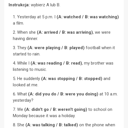
Instrukcja:
wybierz A lub B.
Yesterday at 5 p.m. I
(A: watched / B: was watching)
a film.
When she
(A: arrived / B: was arriving)
, we were
having dinner.
They
(A: were playing / B: played)
football when it
started to rain.
While I
(A: was reading / B: read)
, my brother was
listening to music.
He suddenly
(A: was stopping / B: stopped)
and
looked at me.
What
(A: did you do / B: were you doing)
at 10 a.m.
yesterday?
We
(A: didn’t go / B: weren’t going)
to school on
Monday because it was a holiday.
She
(A: was talking / B: talked)
on the phone when