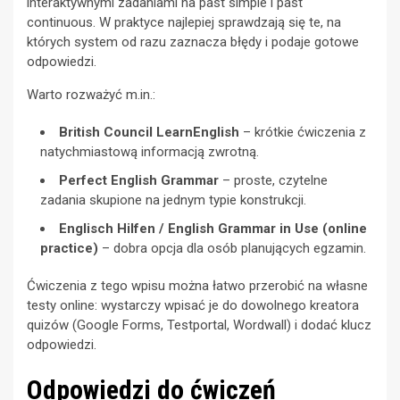
interaktywnymi zadaniami na past simple i past
continuous. W praktyce najlepiej sprawdzają się te, na
których system od razu zaznacza błędy i podaje gotowe
odpowiedzi.
Warto rozważyć m.in.:
British Council LearnEnglish
– krótkie ćwiczenia z
natychmiastową informacją zwrotną.
Perfect English Grammar
– proste, czytelne
zadania skupione na jednym typie konstrukcji.
Englisch Hilfen / English Grammar in Use (online
practice)
– dobra opcja dla osób planujących egzamin.
Ćwiczenia z tego wpisu można łatwo przerobić na własne
testy online: wystarczy wpisać je do dowolnego kreatora
quizów (Google Forms, Testportal, Wordwall) i dodać klucz
odpowiedzi.
Odpowiedzi do ćwiczeń