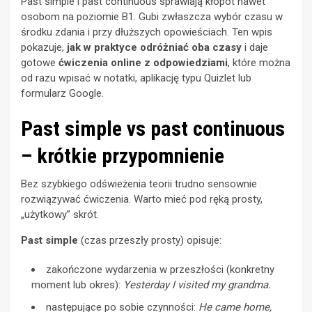
Past simple i past continuous sprawiają kłopot nawet
osobom na poziomie B1. Gubi zwłaszcza wybór czasu w
środku zdania i przy dłuższych opowieściach. Ten wpis
pokazuje,
jak w praktyce odróżniać oba czasy
i daje
gotowe
ćwiczenia online z odpowiedziami
, które można
od razu wpisać w notatki, aplikację typu Quizlet lub
formularz Google.
Past simple vs past continuous
– krótkie przypomnienie
Bez szybkiego odświeżenia teorii trudno sensownie
rozwiązywać ćwiczenia. Warto mieć pod ręką prosty,
„użytkowy” skrót.
Past simple
(czas przeszły prosty) opisuje:
zakończone wydarzenia w przeszłości (konkretny
moment lub okres):
Yesterday I visited my grandma.
następujące po sobie czynności:
He came home,