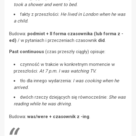
took a shower and went to bed.
fakty z przeszłości:
He lived in London when he was
a child.
Budowa:
podmiot + II forma czasownika (lub forma z -
ed)
/ w pytaniach i przeczeniach czasownik
did
.
Past continuous
(czas przeszły ciągły) opisuje:
czynność w trakcie w konkretnym momencie w
przeszłości:
At 7 p.m. I was watching TV.
tło dla innego wydarzenia:
I was cooking when he
arrived.
dwóch rzeczy dziejących się równocześnie:
She was
reading while he was driving.
Budowa:
was/were + czasownik z -ing
.