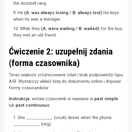
the doorbell rang.
He
(A: was always losing / B: always lost)
his keys
when he was a teenager.
While they
(A: were waiting / B: waited)
for the bus,
they met an old friend.
Ćwiczenie 2: uzupełnij zdania
(forma czasownika)
Teraz większe zróżnicowanie zdań i brak podpowiedzi typu
A/B. Wystarczy wkleić listę do dokumentu online i dopisać
formy czasowników.
Instrukcja:
wstaw czasownik w nawiasie w
past simple
lub
past continuous
.
She __________ (cook) dinner when the phone
__________ (ring).