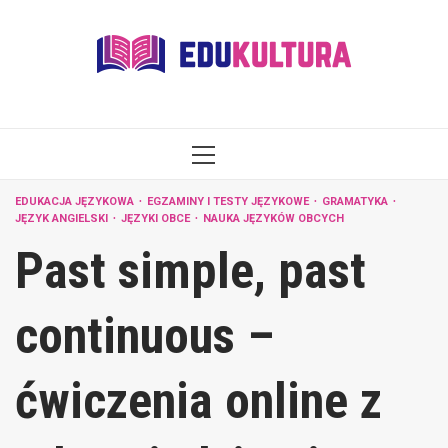
Skip
to
content
PRIMARY
MENU
EDUKACJA JĘZYKOWA
EGZAMINY I TESTY JĘZYKOWE
GRAMATYKA
JĘZYK ANGIELSKI
JĘZYKI OBCE
NAUKA JĘZYKÓW OBCYCH
Past simple, past
continuous –
ćwiczenia online z