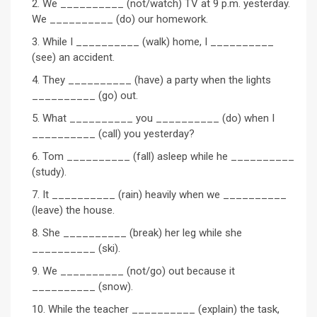
We __________ (not/watch) TV at 9 p.m. yesterday.
We __________ (do) our homework.
While I __________ (walk) home, I __________
(see) an accident.
They __________ (have) a party when the lights
__________ (go) out.
What __________ you __________ (do) when I
__________ (call) you yesterday?
Tom __________ (fall) asleep while he __________
(study).
It __________ (rain) heavily when we __________
(leave) the house.
She __________ (break) her leg while she
__________ (ski).
We __________ (not/go) out because it
__________ (snow).
While the teacher __________ (explain) the task,