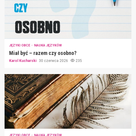
JĘZYKI OBCE
NAUKA JĘZYKÓW
Miał być – razem czy osobno?
Karol Kucharski
30 czerwca 2026
235
JĘZYKI OBCE
NAUKA JĘZYKÓW