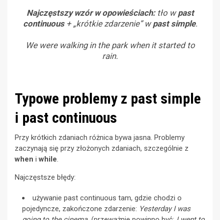
Najczęstszy wzór w opowieściach:
tło w
past
continuous
+ „krótkie zdarzenie” w
past simple
.
We were walking in the park when it started to
rain.
Typowe problemy z past simple
i past continuous
Przy krótkich zdaniach różnica bywa jasna. Problemy
zaczynają się przy złożonych zdaniach, szczególnie z
when
i
while
.
Najczęstsze błędy:
używanie past continuous tam, gdzie chodzi o
pojedyncze, zakończone zdarzenie:
Yesterday I was
going to the cinema.
(przeważnie powinno być:
I went to