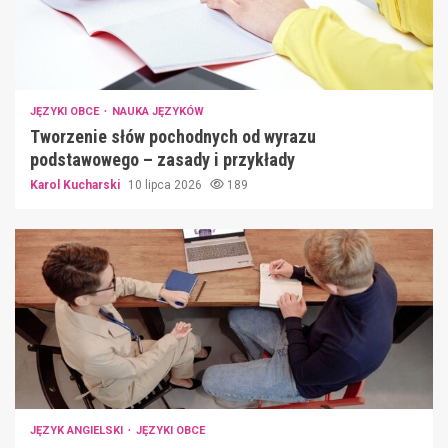
JĘZYKI OBCE
NAUKA JĘZYKÓW
Tworzenie słów pochodnych od wyrazu
podstawowego – zasady i przykłady
Karol Kucharski
10 lipca 2026
189
JĘZYK ANGIELSKI
JĘZYKI OBCE