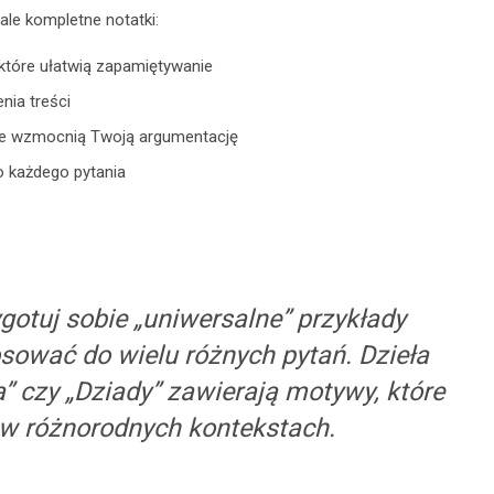
ale kompletne notatki:
tóre ułatwią zapamiętywanie
nia treści
które wzmocnią Twoją argumentację
o każdego pytania
otuj sobie „uniwersalne” przykłady
osować do wielu różnych pytań. Dzieła
a” czy „Dziady” zawierają motywy, które
w różnorodnych kontekstach.