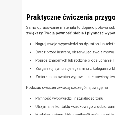
Praktyczne ćwiczenia przygo
Samo opracowanie materiału to dopiero połowa su
zwiększy Twoją pewność siebie i płynność wyp
Nagraj swoje wypowiedzi na dyktafon lub telefon
Ćwicz przed lustrem, obserwując swoją mowę ci
Poproś znajomych lub rodzinę o odsłuchanie Two
Zorganizuj symulacje egzaminu z kolegami z kla
Zmierz czas swoich wypowiedzi – powinny trwać
Podczas ćwiczeń zwracaj szczególną uwagę na:
Płynność wypowiedzi i naturalność tonu
Utrzymanie kontaktu wzrokowego z odbiorcam
Modulację głosu, która podkreśli ważne punkty