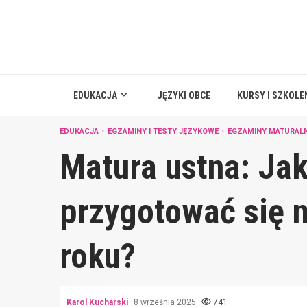
Skip
to
content
EDUKACJA
JĘZYKI OBCE
KURSY I SZKOLE
EDUKACJA
EGZAMINY I TESTY JĘZYKOWE
EGZAMINY MATURAL
Matura ustna: Jak
przygotować się n
roku?
Karol Kucharski
8 września 2025
741