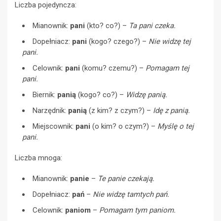
Liczba pojedyncza:
Mianownik:
pani
(kto? co?) –
Ta pani czeka.
Dopełniacz:
pani
(kogo? czego?) –
Nie widzę tej
pani.
Celownik:
pani
(komu? czemu?) –
Pomagam tej
pani.
Biernik:
panią
(kogo? co?) –
Widzę panią.
Narzędnik:
panią
(z kim? z czym?) –
Idę z panią.
Miejscownik:
pani
(o kim? o czym?) –
Myślę o tej
pani.
Liczba mnoga:
Mianownik:
panie
–
Te panie czekają.
Dopełniacz:
pań
–
Nie widzę tamtych pań.
Celownik:
paniom
–
Pomagam tym paniom.