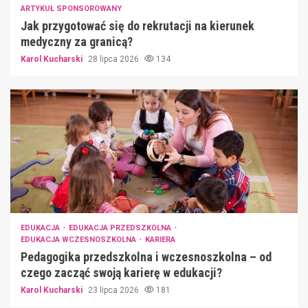
ARTYKUŁ SPONSOROWANY
Jak przygotować się do rekrutacji na kierunek
medyczny za granicą?
Karol Kucharski
28 lipca 2026
134
EDUKACJA
EDUKACJA PRZEDSZKOLNA
EDUKACJA WCZESNOSZKOLNA
KARIERA
Pedagogika przedszkolna i wczesnoszkolna – od
czego zacząć swoją karierę w edukacji?
Karol Kucharski
23 lipca 2026
181