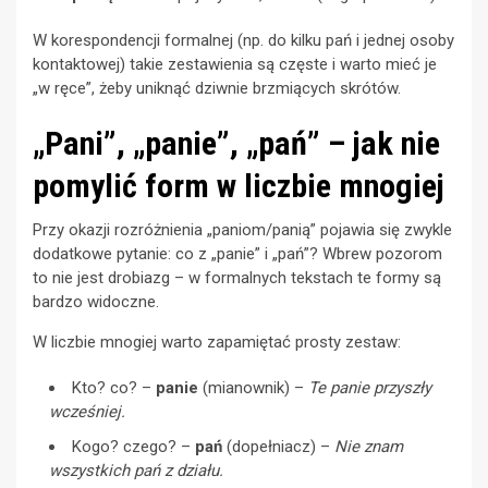
W korespondencji formalnej (np. do kilku pań i jednej osoby
kontaktowej) takie zestawienia są częste i warto mieć je
„w ręce”, żeby uniknąć dziwnie brzmiących skrótów.
„Pani”, „panie”, „pań” – jak nie
pomylić form w liczbie mnogiej
Przy okazji rozróżnienia „paniom/panią” pojawia się zwykle
dodatkowe pytanie: co z „panie” i „pań”? Wbrew pozorom
to nie jest drobiazg – w formalnych tekstach te formy są
bardzo widoczne.
W liczbie mnogiej warto zapamiętać prosty zestaw:
Kto? co? –
panie
(mianownik) –
Te panie przyszły
wcześniej.
Kogo? czego? –
pań
(dopełniacz) –
Nie znam
wszystkich pań z działu.