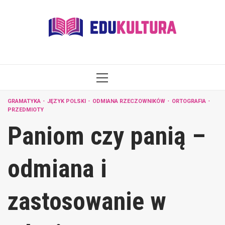
Skip
to
content
PRIMARY
MENU
GRAMATYKA
JĘZYK POLSKI
ODMIANA RZECZOWNIKÓW
ORTOGRAFIA
PRZEDMIOTY
Paniom czy panią –
odmiana i
zastosowanie w