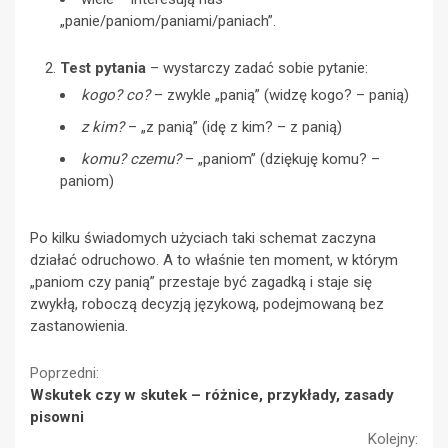
„panie/paniom/paniami/paniach”.
Test pytania
– wystarczy zadać sobie pytanie:
kogo? co?
– zwykle „panią” (widzę kogo? – panią)
z kim?
– „z panią” (idę z kim? – z panią)
komu? czemu?
– „paniom” (dziękuję komu? –
paniom)
Po kilku świadomych użyciach taki schemat zaczyna
działać odruchowo. A to właśnie ten moment, w którym
„paniom czy panią” przestaje być zagadką i staje się
zwykłą, roboczą decyzją językową, podejmowaną bez
zastanowienia.
Continue
Poprzedni:
Wskutek czy w skutek – różnice, przykłady, zasady
Reading
pisowni
Kolejny: