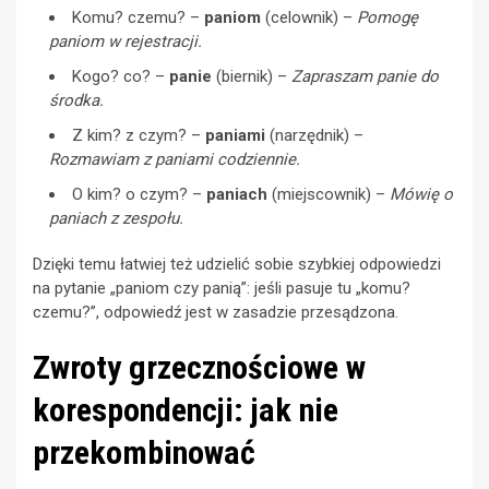
Komu? czemu? –
paniom
(celownik) –
Pomogę
paniom w rejestracji.
Kogo? co? –
panie
(biernik) –
Zapraszam panie do
środka.
Z kim? z czym? –
paniami
(narzędnik) –
Rozmawiam z paniami codziennie.
O kim? o czym? –
paniach
(miejscownik) –
Mówię o
paniach z zespołu.
Dzięki temu łatwiej też udzielić sobie szybkiej odpowiedzi
na pytanie „paniom czy panią”: jeśli pasuje tu „komu?
czemu?”, odpowiedź jest w zasadzie przesądzona.
Zwroty grzecznościowe w
korespondencji: jak nie
przekombinować