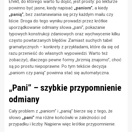
Efekt, do którego warto tu dojść, jest prosty: po lekturze
powinno być jasne, kiedy napisać
„paniom”
, a kiedy
„panią”
, bez zastanawiania się przy każdym mailu czy
liście. Droga do tego wyniku prowadzi przez krótkie
uporządkowanie odmiany słowa „pani”, pokazanie
typowych konstrukcji zdaniowych oraz wychwycenie kilku
często powtarzanych błędów. Zamiast suchych tabel
gramatycznych – konkrety z przykładami, które da się od
razu przenieść do własnych wypowiedzi. Warto też
zobaczyć, dlaczego pewne formy „brzmią znajomo”, choć
są po prostu niepoprawne. Po tym tekście decyzja
„paniom czy panią” powinna stać się automatyczna.
„Pani” – szybkie przypomnienie
odmiany
Cały problem z „paniom” i „panią” bierze się z tego, że
słowo
„pani”
ma różne końcówki w zależności od
przypadku i liczby. Najpierw więc krótkie przypomnienie: