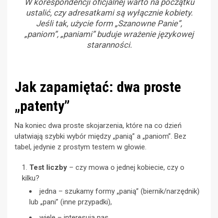
W korespondencji oficjalnej warto na początku
ustalić, czy adresatkami są wyłącznie kobiety.
Jeśli tak, użycie form „Szanowne Panie”,
„paniom”, „paniami” buduje wrażenie językowej
staranności.
Jak zapamiętać: dwa proste
„patenty”
Na koniec dwa proste skojarzenia, które na co dzień
ułatwiają szybki wybór między „panią” a „paniom”. Bez
tabel, jedynie z prostym testem w głowie.
Test liczby
– czy mowa o jednej kobiecie, czy o
kilku?
jedna – szukamy formy „panią” (biernik/narzędnik)
lub „pani” (inne przypadki),
wiele – interesują nas