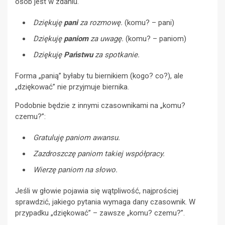
osób jest w zdaniu.
Dziękuję
pani
za rozmowę.
(komu? – pani)
Dziękuję
paniom
za uwagę.
(komu? – paniom)
Dziękuję
Państwu
za spotkanie.
Forma „panią” byłaby tu biernikiem (kogo? co?), ale
„dziękować” nie przyjmuje biernika.
Podobnie będzie z innymi czasownikami na „komu?
czemu?”:
Gratuluję paniom awansu.
Zazdroszczę paniom takiej współpracy.
Wierzę paniom na słowo.
Jeśli w głowie pojawia się wątpliwość, najprościej
sprawdzić, jakiego pytania wymaga dany czasownik. W
przypadku „dziękować” – zawsze „komu? czemu?”.