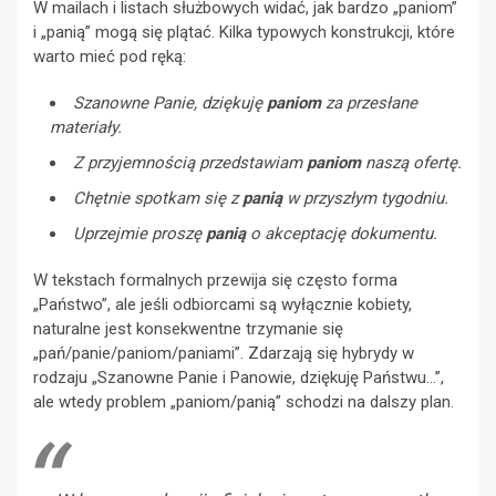
W mailach i listach służbowych widać, jak bardzo „paniom”
i „panią” mogą się plątać. Kilka typowych konstrukcji, które
warto mieć pod ręką:
Szanowne Panie, dziękuję
paniom
za przesłane
materiały.
Z przyjemnością przedstawiam
paniom
naszą ofertę.
Chętnie spotkam się z
panią
w przyszłym tygodniu.
Uprzejmie proszę
panią
o akceptację dokumentu.
W tekstach formalnych przewija się często forma
„Państwo”, ale jeśli odbiorcami są wyłącznie kobiety,
naturalne jest konsekwentne trzymanie się
„pań/panie/paniom/paniami”. Zdarzają się hybrydy w
rodzaju „Szanowne Panie i Panowie, dziękuję Państwu…”,
ale wtedy problem „paniom/panią” schodzi na dalszy plan.