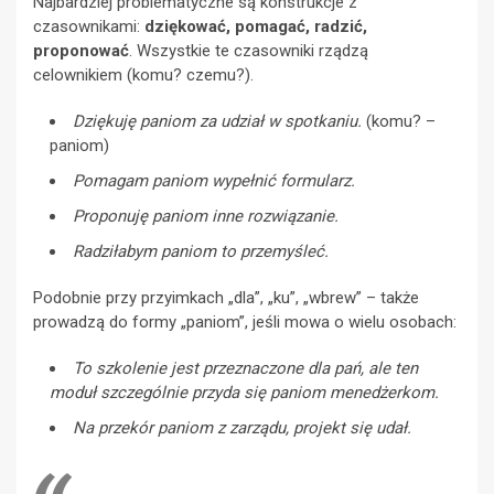
Najbardziej problematyczne są konstrukcje z
czasownikami:
dziękować, pomagać, radzić,
proponować
. Wszystkie te czasowniki rządzą
celownikiem (komu? czemu?).
Dziękuję paniom za udział w spotkaniu.
(komu? –
paniom)
Pomagam paniom wypełnić formularz.
Proponuję paniom inne rozwiązanie.
Radziłabym paniom to przemyśleć.
Podobnie przy przyimkach „dla”, „ku”, „wbrew” – także
prowadzą do formy „paniom”, jeśli mowa o wielu osobach:
To szkolenie jest przeznaczone dla pań, ale ten
moduł szczególnie przyda się paniom menedżerkom.
Na przekór paniom z zarządu, projekt się udał.