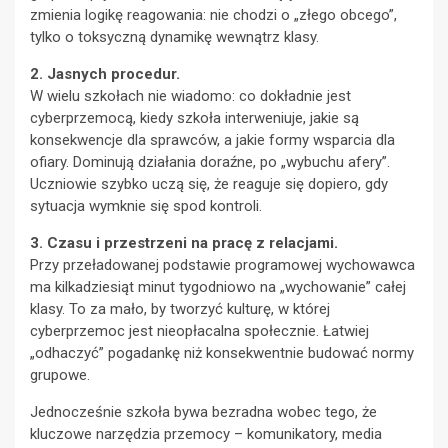
zmienia logikę reagowania: nie chodzi o „złego obcego”,
tylko o toksyczną dynamikę wewnątrz klasy.
2. Jasnych procedur.
W wielu szkołach nie wiadomo: co dokładnie jest
cyberprzemocą, kiedy szkoła interweniuje, jakie są
konsekwencje dla sprawców, a jakie formy wsparcia dla
ofiary. Dominują działania doraźne, po „wybuchu afery”.
Uczniowie szybko uczą się, że reaguje się dopiero, gdy
sytuacja wymknie się spod kontroli.
3. Czasu i przestrzeni na pracę z relacjami.
Przy przeładowanej podstawie programowej wychowawca
ma kilkadziesiąt minut tygodniowo na „wychowanie” całej
klasy. To za mało, by tworzyć kulturę, w której
cyberprzemoc jest nieopłacalna społecznie. Łatwiej
„odhaczyć” pogadankę niż konsekwentnie budować normy
grupowe.
Jednocześnie szkoła bywa bezradna wobec tego, że
kluczowe narzędzia przemocy – komunikatory, media