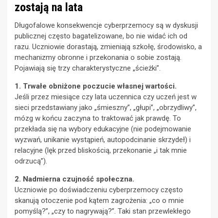
zostają na lata
Długofalowe konsekwencje cyberprzemocy są w dyskusji
publicznej często bagatelizowane, bo nie widać ich od
razu. Uczniowie dorastają, zmieniają szkołę, środowisko, a
mechanizmy obronne i przekonania o sobie zostają.
Pojawiają się trzy charakterystyczne „ścieżki”.
1. Trwałe obniżone poczucie własnej wartości.
Jeśli przez miesiące czy lata uczennica czy uczeń jest w
sieci przedstawiany jako „śmieszny”, „głupi”, „obrzydliwy”,
mózg w końcu zaczyna to traktować jak prawdę. To
przekłada się na wybory edukacyjne (nie podejmowanie
wyzwań, unikanie wystąpień, autopodcinanie skrzydeł) i
relacyjne (lęk przed bliskością, przekonanie „i tak mnie
odrzucą”).
2. Nadmierna czujność społeczna.
Uczniowie po doświadczeniu cyberprzemocy często
skanują otoczenie pod kątem zagrożenia: „co o mnie
pomyślą?”, „czy to nagrywają?”. Taki stan przewlekłego