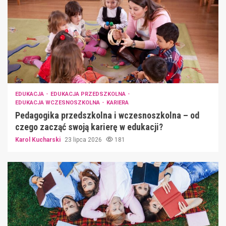
EDUKACJA
EDUKACJA PRZEDSZKOLNA
EDUKACJA WCZESNOSZKOLNA
KARIERA
Pedagogika przedszkolna i wczesnoszkolna – od
czego zacząć swoją karierę w edukacji?
Karol Kucharski
23 lipca 2026
181