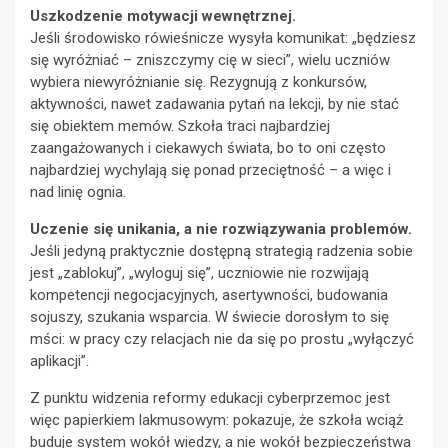
Uszkodzenie motywacji wewnętrznej.
Jeśli środowisko rówieśnicze wysyła komunikat: „będziesz
się wyróżniać – zniszczymy cię w sieci”, wielu uczniów
wybiera niewyróżnianie się. Rezygnują z konkursów,
aktywności, nawet zadawania pytań na lekcji, by nie stać
się obiektem memów. Szkoła traci najbardziej
zaangażowanych i ciekawych świata, bo to oni często
najbardziej wychylają się ponad przeciętność – a więc i
nad linię ognia.
Uczenie się unikania, a nie rozwiązywania problemów.
Jeśli jedyną praktycznie dostępną strategią radzenia sobie
jest „zablokuj”, „wyloguj się”, uczniowie nie rozwijają
kompetencji negocjacyjnych, asertywności, budowania
sojuszy, szukania wsparcia. W świecie dorosłym to się
mści: w pracy czy relacjach nie da się po prostu „wyłączyć
aplikacji”.
Z punktu widzenia reformy edukacji cyberprzemoc jest
więc papierkiem lakmusowym: pokazuje, że szkoła wciąż
buduje system wokół wiedzy, a nie wokół bezpieczeństwa