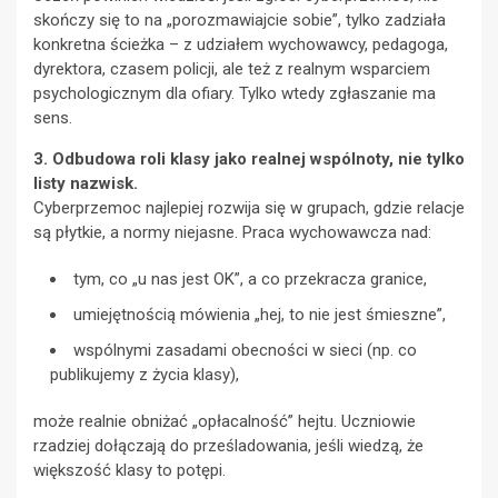
skończy się to na „porozmawiajcie sobie”, tylko zadziała
konkretna ścieżka – z udziałem wychowawcy, pedagoga,
dyrektora, czasem policji, ale też z realnym wsparciem
psychologicznym dla ofiary. Tylko wtedy zgłaszanie ma
sens.
3. Odbudowa roli klasy jako realnej wspólnoty, nie tylko
listy nazwisk.
Cyberprzemoc najlepiej rozwija się w grupach, gdzie relacje
są płytkie, a normy niejasne. Praca wychowawcza nad:
tym, co „u nas jest OK”, a co przekracza granice,
umiejętnością mówienia „hej, to nie jest śmieszne”,
wspólnymi zasadami obecności w sieci (np. co
publikujemy z życia klasy),
może realnie obniżać „opłacalność” hejtu. Uczniowie
rzadziej dołączają do prześladowania, jeśli wiedzą, że
większość klasy to potępi.