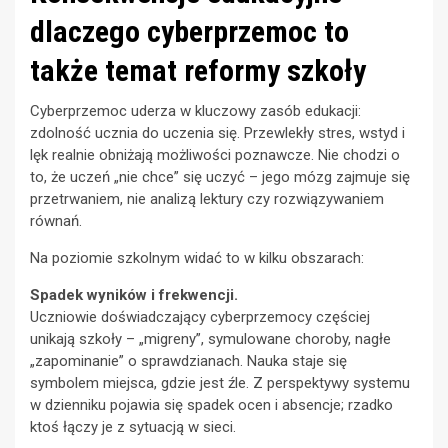
dlaczego cyberprzemoc to
także temat reformy szkoły
Cyberprzemoc uderza w kluczowy zasób edukacji:
zdolność ucznia do uczenia się. Przewlekły stres, wstyd i
lęk realnie obniżają możliwości poznawcze. Nie chodzi o
to, że uczeń „nie chce” się uczyć – jego mózg zajmuje się
przetrwaniem, nie analizą lektury czy rozwiązywaniem
równań.
Na poziomie szkolnym widać to w kilku obszarach:
Spadek wyników i frekwencji.
Uczniowie doświadczający cyberprzemocy częściej
unikają szkoły – „migreny”, symulowane choroby, nagłe
„zapominanie” o sprawdzianach. Nauka staje się
symbolem miejsca, gdzie jest źle. Z perspektywy systemu
w dzienniku pojawia się spadek ocen i absencje; rzadko
ktoś łączy je z sytuacją w sieci.