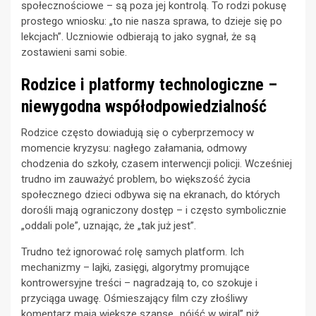
społecznościowe – są poza jej kontrolą. To rodzi pokusę
prostego wniosku: „to nie nasza sprawa, to dzieje się po
lekcjach”. Uczniowie odbierają to jako sygnał, że są
zostawieni sami sobie.
Rodzice i platformy technologiczne –
niewygodna współodpowiedzialność
Rodzice często dowiadują się o cyberprzemocy w
momencie kryzysu: nagłego załamania, odmowy
chodzenia do szkoły, czasem interwencji policji. Wcześniej
trudno im zauważyć problem, bo większość życia
społecznego dzieci odbywa się na ekranach, do których
dorośli mają ograniczony dostęp – i często symbolicznie
„oddali pole”, uznając, że „tak już jest”.
Trudno też ignorować rolę samych platform. Ich
mechanizmy – lajki, zasięgi, algorytmy promujące
kontrowersyjne treści – nagradzają to, co szokuje i
przyciąga uwagę. Ośmieszający film czy złośliwy
komentarz mają większe szanse „pójść w wiral” niż