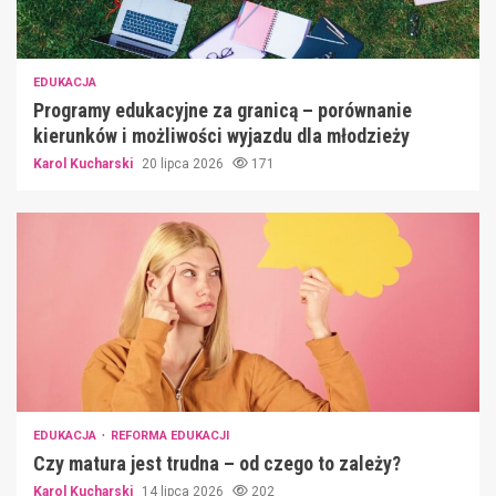
EDUKACJA
Programy edukacyjne za granicą – porównanie
kierunków i możliwości wyjazdu dla młodzieży
Karol Kucharski
20 lipca 2026
171
EDUKACJA
REFORMA EDUKACJI
Czy matura jest trudna – od czego to zależy?
Karol Kucharski
14 lipca 2026
202