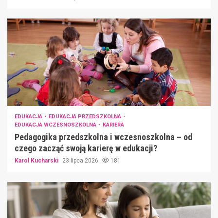
EDUKACJA
EDUKACJA PRZEDSZKOLNA
EDUKACJA WCZESNOSZKOLNA
KARIERA
Pedagogika przedszkolna i wczesnoszkolna – od
czego zacząć swoją karierę w edukacji?
Karol Kucharski
23 lipca 2026
181