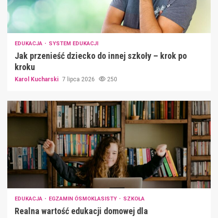
EDUKACJA
SYSTEM EDUKACJI
Jak przenieść dziecko do innej szkoły – krok po
kroku
Karol Kucharski
7 lipca 2026
250
EDUKACJA
EGZAMIN ÓSMOKLASISTY
SZKOŁA
Realna wartość edukacji domowej dla