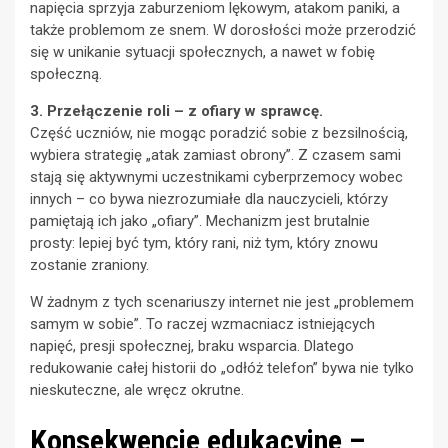
napięcia sprzyja zaburzeniom lękowym, atakom paniki, a
także problemom ze snem. W dorosłości może przerodzić
się w unikanie sytuacji społecznych, a nawet w fobię
społeczną.
3. Przełączenie roli – z ofiary w sprawcę.
Część uczniów, nie mogąc poradzić sobie z bezsilnością,
wybiera strategię „atak zamiast obrony”. Z czasem sami
stają się aktywnymi uczestnikami cyberprzemocy wobec
innych – co bywa niezrozumiałe dla nauczycieli, którzy
pamiętają ich jako „ofiary”. Mechanizm jest brutalnie
prosty: lepiej być tym, który rani, niż tym, który znowu
zostanie zraniony.
W żadnym z tych scenariuszy internet nie jest „problemem
samym w sobie”. To raczej wzmacniacz istniejących
napięć, presji społecznej, braku wsparcia. Dlatego
redukowanie całej historii do „odłóż telefon” bywa nie tylko
nieskuteczne, ale wręcz okrutne.
Konsekwencje edukacyjne –