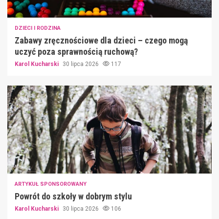
DZIECI I RODZINA
Zabawy zręcznościowe dla dzieci – czego mogą
uczyć poza sprawnością ruchową?
Karol Kucharski
30 lipca 2026
117
ARTYKUŁ SPONSOROWANY
Powrót do szkoły w dobrym stylu
Karol Kucharski
30 lipca 2026
106