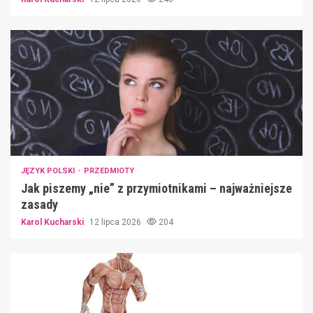
JĘZYK POLSKI
PRZEDMIOTY
Jak piszemy „nie” z przymiotnikami – najważniejsze
zasady
Karol Kucharski
12 lipca 2026
204