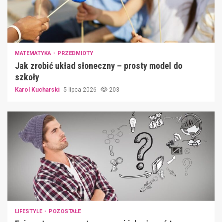
MATEMATYKA
PRZEDMIOTY
Jak zrobić układ słoneczny – prosty model do
szkoły
Karol Kucharski
5 lipca 2026
203
LIFESTYLE
POZOSTAŁE