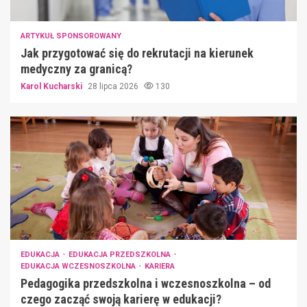
ARTYKUŁ SPONSOROWANY
Jak przygotować się do rekrutacji na kierunek
medyczny za granicą?
Karol Kucharski
28 lipca 2026
130
EDUKACJA
EDUKACJA PRZEDSZKOLNA
EDUKACJA WCZESNOSZKOLNA
KARIERA
Pedagogika przedszkolna i wczesnoszkolna – od
czego zacząć swoją karierę w edukacji?