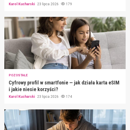
Karol Kucharski
23 lipca 2026
179
POZOSTAŁE
Cyfrowy profil w smartfonie — jak działa karta eSIM
i jakie niesie korzyści?
Karol Kucharski
23 lipca 2026
174