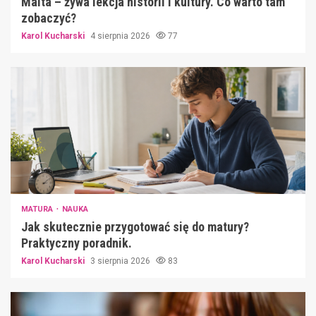
Malta – żywa lekcja historii i kultury. Co warto tam
zobaczyć?
Karol Kucharski
4 sierpnia 2026
77
MATURA
NAUKA
Jak skutecznie przygotować się do matury?
Praktyczny poradnik.
Karol Kucharski
3 sierpnia 2026
83