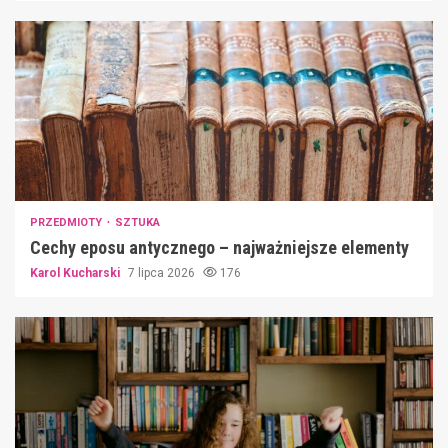
PRZEDMIOTY
SZTUKA
Cechy eposu antycznego – najważniejsze elementy
Karol Kucharski
7 lipca 2026
176