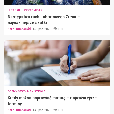
HISTORIA
PRZEDMIOTY
Następstwa ruchu obrotowego Ziemi –
najważniejsze skutki
Karol Kucharski
15 lipca 2026
183
OCENY SZKOLNE
SZKOŁA
Kiedy można poprawiać maturę – najważniejsze
terminy
Karol Kucharski
14 lipca 2026
190