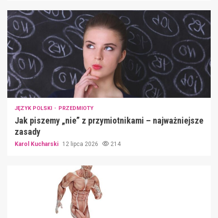
JĘZYK POLSKI
PRZEDMIOTY
Jak piszemy „nie” z przymiotnikami – najważniejsze
zasady
Karol Kucharski
12 lipca 2026
214