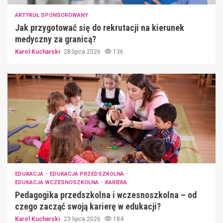
ARTYKUŁ SPONSOROWANY
Jak przygotować się do rekrutacji na kierunek
medyczny za granicą?
Karol Kucharski
28 lipca 2026
136
EDUKACJA
EDUKACJA PRZEDSZKOLNA
EDUKACJA WCZESNOSZKOLNA
KARIERA
Pedagogika przedszkolna i wczesnoszkolna – od
czego zacząć swoją karierę w edukacji?
Karol Kucharski
23 lipca 2026
184