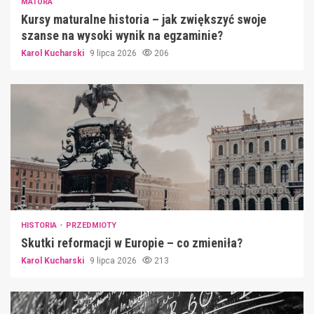
MATURA
Kursy maturalne historia – jak zwiększyć swoje
szanse na wysoki wynik na egzaminie?
Karol Kucharski
9 lipca 2026
206
HISTORIA
PRZEDMIOTY
Skutki reformacji w Europie – co zmieniła?
Karol Kucharski
9 lipca 2026
213