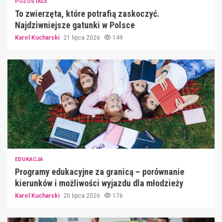
POZOSTAŁE
To zwierzęta, które potrafią zaskoczyć.
Najdziwniejsze gatunki w Polsce
Karol Kucharski
21 lipca 2026
149
EDUKACJA
Programy edukacyjne za granicą – porównanie
kierunków i możliwości wyjazdu dla młodzieży
Karol Kucharski
20 lipca 2026
176