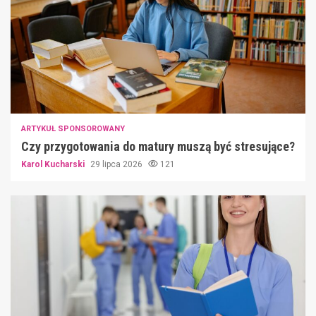
ARTYKUŁ SPONSOROWANY
Czy przygotowania do matury muszą być stresujące?
Karol Kucharski
29 lipca 2026
121