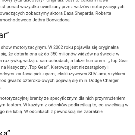
est ponad wszystko uwielbiany przez widzów motoryzacyjnych
prowadzących zobaczymy aktora Daxa Sheparda, Roberta
a samochodowego Jethra Bonvigdona.
ar”
show motoryzacyjnym. W 2002 roku pojawiła się oryginalna
e się, że dotarła ona aż do 350 milionów widzów na świecie w
a rozrywką, widzą o samochodach, a także humorem. „Top Gear
 klasyczny „Top Gear”. Kierowcą jest niezastąpiony i
ą godnymi zaufania pick-upami, ekskluzywnymi SUV-ami, szybkimi
ód gwiazd czterokołowych pojawią się m.in. Dodge Charger
a.
ę motoryzacyjnej branży ze specyficznym dla nich przymrużeniem
m testom. W każdym z odcinków podkreślają to, co uwielbiają w
go nie lubią. W odcinkach z pewnością nie zabraknie
ka”