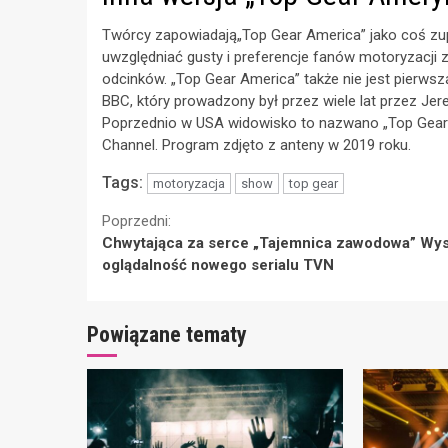
Twórcy zapowiadają„Top Gear America” jako coś zupe
uwzględniać gusty i preferencje fanów motoryzacji 
odcinków. „Top Gear America” także nie jest pierws
BBC, który prowadzony był przez wiele lat przez 
Poprzednio w USA widowisko to nazwano „Top Gear 
Channel. Program zdjęto z anteny w 2019 roku.
Tags:
motoryzacja
show
top gear
Continue
Poprzedni:
Chwytająca za serce „Tajemnica zawodowa” Wy
Reading
oglądalność nowego serialu TVN
Powiązane tematy