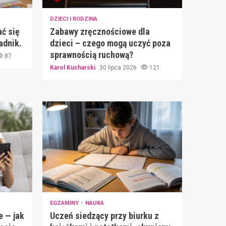
DZIECI I RODZINA
ć się
Zabawy zręcznościowe dla
adnik.
dzieci – czego mogą uczyć poza
sprawnością ruchową?
87
Karol Kucharski
30 lipca 2026
121
EGZAMINY
NAUKA
e — jak
Uczeń siedzący przy biurku z