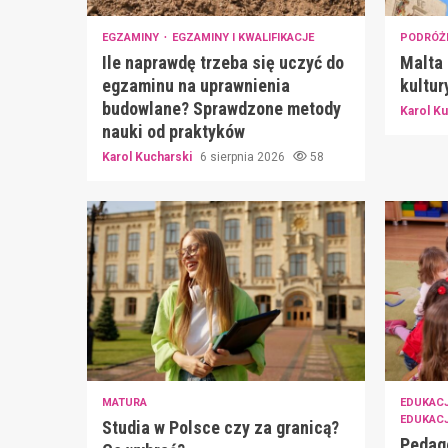
EGZAMINY
EGZAMINY I KWALIFIKACJE
PODRÓŻ
Ile naprawdę trzeba się uczyć do
Malta 
egzaminu na uprawnienia
kultur
budowlane? Sprawdzone metody
Karol K
nauki od praktyków
Karol Kucharski
6 sierpnia 2026
58
MATURA
EDUKAC
EDUKAC
Studia w Polsce czy za granicą?
Pedago