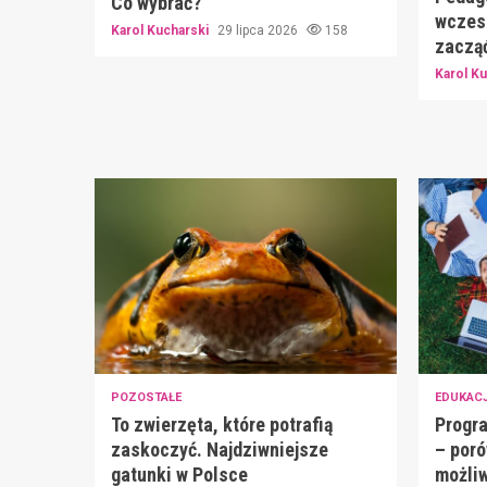
Co wybrać?
wczes
Karol Kucharski
29 lipca 2026
158
zacząć
Karol K
POZOSTAŁE
EDUKAC
To zwierzęta, które potrafią
Progra
zaskoczyć. Najdziwniejsze
– poró
gatunki w Polsce
możliw