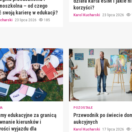
działa karta eSIM i jakie n
noszkolna – od czego
korzyści?
 swoją karierę w edukacji?
Karol Kucharski
23 lipca 2026
ucharski
23 lipca 2026
185
JA
POZOSTAŁE
my edukacyjne za granicą
Przewodnik po świecie do
wnanie kierunków i
aukcyjnych
ości wyjazdu dla
Karol Kucharski
17 lipca 2026