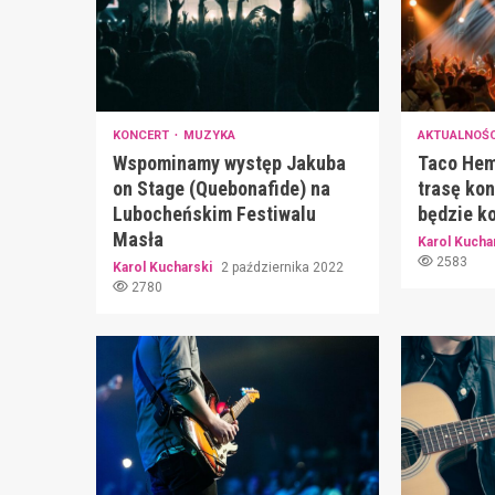
KONCERT
MUZYKA
AKTUALNOŚ
Wspominamy występ Jakuba
Taco Hem
on Stage (Quebonafide) na
trasę ko
Lubocheńskim Festiwalu
będzie k
Masła
Karol Kucha
2583
Karol Kucharski
2 października 2022
2780