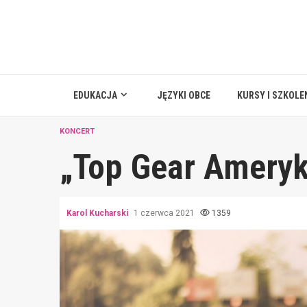
Skip
to
content
EDUKACJA
JĘZYKI OBCE
KURSY I SZKOLE
KONCERT
„Top Gear Ameryk
Karol Kucharski
1 czerwca 2021
1359