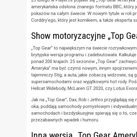
amerykańska odsłona znanego formatu BBC, który j
pokazów na całym świecie. W nowym tytule w roli 
Corddry’ego, który jest komikiem, a także ekspert
Show motoryzacyjne „Top Ge
„Top Gear” to największym na świecie rozrywkowym 
brytyjska wersja programu i zadebiutowała. Kalkuluj
ponad 200 krajach. 25 sezonów „Top Gear” zachwyc
Ameryka” ma być czymś nowym, innym spojrzeniem na
tajemniczy Stig, a auta, jakie zobaczą widzowie, s
supersamochodami oraz wyjątkowymi hot rody. Pośr
Hellcat Widebody, McLaren GT 2020, czy Lotus Evor
Jak na „Top Gear”, Dax, Rob i Jethro przyglądają si
oka, poddają samochody pomysłowym i indywidualny
samochodach i bezdyskusyjnie spierają się o to, cze
przezabawnych wpadek i humoru.
Inna wersja „Top Gear Amery