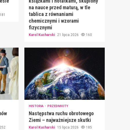
iesie
książkami i notatkami, skupiony
na nauce przed maturą, w tle
tablica z równaniami
181
chemicznymi i wzorami
fizycznymi
Karol Kucharski
21 lipca 2026
160
HISTORIA
PRZEDMIOTY
mów
Następstwa ruchu obrotowego
Ziemi – najważniejsze skutki
252
Karol Kucharski
15 lipca 2026
185