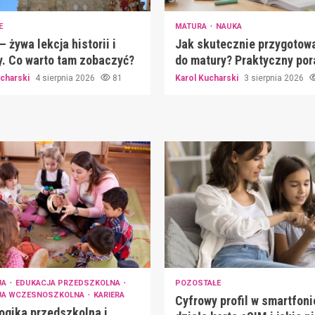
E
MATURA
NAUKA
– żywa lekcja historii i
Jak skutecznie przygotowa
y. Co warto tam zobaczyć?
do matury? Praktyczny por
ucharski
4 sierpnia 2026
81
Karol Kucharski
3 sierpnia 2026
JA
EDUKACJA PRZEDSZKOLNA
POZOSTAŁE
JA WCZESNOSZKOLNA
KARIERA
Cyfrowy profil w smartfoni
gika przedszkolna i