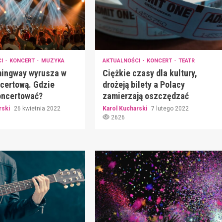
CI
KONCERT
MUZYKA
AKTUALNOŚCI
KONCERT
TEATR
ingway wyrusza w
Ciężkie czasy dla kultury,
ncertową. Gdzie
drożeją bilety a Polacy
oncertować?
zamierzają oszczędzać
rski
26 kwietnia 2022
Karol Kucharski
7 lutego 2022
2626