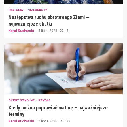
HISTORIA
PRZEDMIOTY
Następstwa ruchu obrotowego Ziemi –
najważniejsze skutki
Karol Kucharski
15 lipca 2026
181
OCENY SZKOLNE
SZKOŁA
Kiedy można poprawiać maturę – najważniejsze
terminy
Karol Kucharski
14 lipca 2026
188