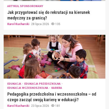
ARTYKUŁ SPONSOROWANY
Jak przygotować się do rekrutacji na kierunek
medyczny za granicą?
Karol Kucharski
28 lipca 2026
135
EDUKACJA
EDUKACJA PRZEDSZKOLNA
EDUKACJA WCZESNOSZKOLNA
KARIERA
Pedagogika przedszkolna i wczesnoszkolna – od
czego zacząć swoją karierę w edukacji?
Karol Kucharski
23 lipca 2026
181