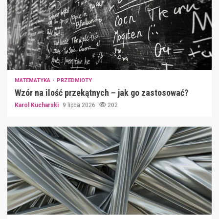
MATEMATYKA
PRZEDMIOTY
Wzór na ilość przekątnych – jak go zastosować?
Karol Kucharski
9 lipca 2026
202