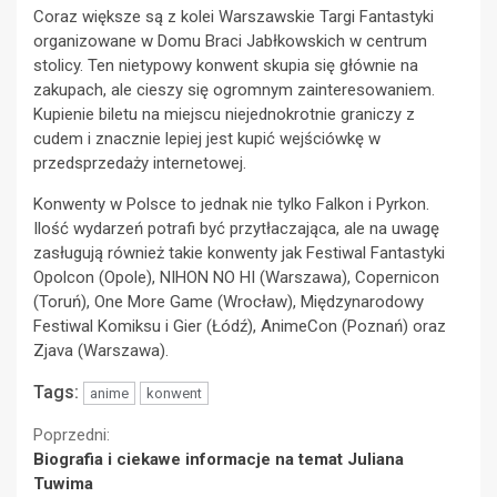
Coraz większe są z kolei Warszawskie Targi Fantastyki
organizowane w Domu Braci Jabłkowskich w centrum
stolicy. Ten nietypowy konwent skupia się głównie na
zakupach, ale cieszy się ogromnym zainteresowaniem.
Kupienie biletu na miejscu niejednokrotnie graniczy z
cudem i znacznie lepiej jest kupić wejściówkę w
przedsprzedaży internetowej.
Konwenty w Polsce to jednak nie tylko Falkon i Pyrkon.
Ilość wydarzeń potrafi być przytłaczająca, ale na uwagę
zasługują również takie konwenty jak Festiwal Fantastyki
Opolcon (Opole), NIHON NO HI (Warszawa), Copernicon
(Toruń), One More Game (Wrocław), Międzynarodowy
Festiwal Komiksu i Gier (Łódź), AnimeCon (Poznań) oraz
Zjava (Warszawa).
Tags:
anime
konwent
Continue
Poprzedni:
Biografia i ciekawe informacje na temat Juliana
Reading
Tuwima