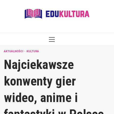
Skip
to
content
PRIMARY
MENU
AKTUALNOŚCI
KULTURA
Najciekawsze
konwenty gier
wideo, anime i