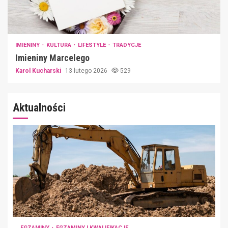
IMIENINY
KULTURA
LIFESTYLE
TRADYCJE
Imieniny Marcelego
Karol Kucharski
13 lutego 2026
529
Aktualności
EGZAMINY
EGZAMINY I KWALIFIKACJE