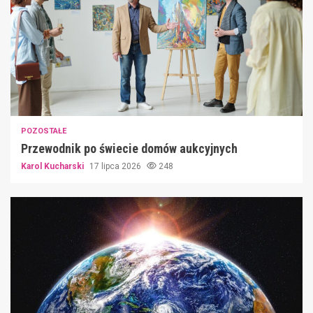
POZOSTAŁE
Przewodnik po świecie domów aukcyjnych
Karol Kucharski
17 lipca 2026
248