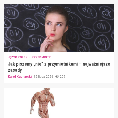
JĘZYK POLSKI
PRZEDMIOTY
Jak piszemy „nie” z przymiotnikami – najważniejsze
zasady
Karol Kucharski
12 lipca 2026
209