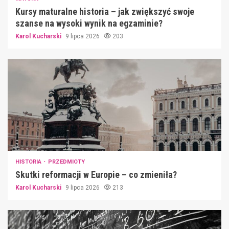
Kursy maturalne historia – jak zwiększyć swoje
szanse na wysoki wynik na egzaminie?
Karol Kucharski
9 lipca 2026
203
HISTORIA
PRZEDMIOTY
Skutki reformacji w Europie – co zmieniła?
Karol Kucharski
9 lipca 2026
213