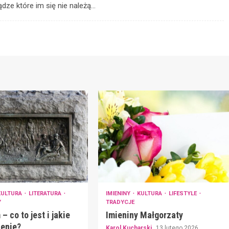
ądze które im się nie należą…
KULTURA
LITERATURA
IMIENINY
KULTURA
LIFESTYLE
Y
TRADYCJE
– co to jest i jakie
Imieniny Małgorzaty
enie?
Karol Kucharski
13 lutego 2026