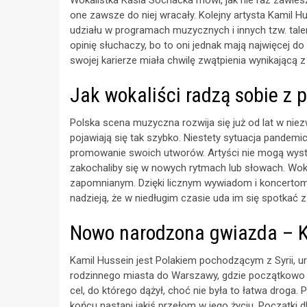
Wokalistka Kasia Sochacka mówi, jak nie raz zawiesz
one zawsze do niej wracały. Kolejny artysta Kamil H
udziału w programach muzycznych i innych tzw. talen
opinię słuchaczy, bo to oni jednak mają najwięcej d
swojej karierze miała chwilę zwątpienia wynikającą z
Jak wokaliści radzą sobie z
Polska scena muzyczna rozwija się już od lat w nie
pojawiają się tak szybko. Niestety sytuacja pandemi
promowanie swoich utworów. Artyści nie mogą wyst
zakochaliby się w nowych rytmach lub słowach. Wokal
zapomnianym. Dzięki licznym wywiadom i koncertom 
nadzieją, że w niedługim czasie uda im się spotkać
Nowo narodzona gwiazda – 
Kamil Hussein jest Polakiem pochodzącym z Syrii, ur
rodzinnego miasta do Warszawy, gdzie początkowo p
cel, do którego dążył, choć nie była to łatwa droga
końcu nastąpi jakiś przełom w jego życiu. Początki 