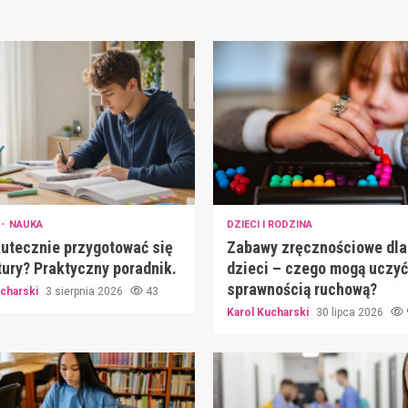
NAUKA
DZIECI I RODZINA
utecznie przygotować się
Zabawy zręcznościowe dla
ury? Praktyczny poradnik.
dzieci – czego mogą uczy
sprawnością ruchową?
ucharski
3 sierpnia 2026
43
Karol Kucharski
30 lipca 2026