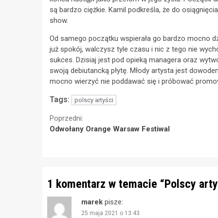
są bardzo ciężkie. Kamil podkreśla, że do osiągnię
show.
Od samego początku wspierała go bardzo mocno dzie
już spokój, walczysz tyle czasu i nic z tego nie wych
sukces. Dzisiaj jest pod opieką managera oraz wytw
swoją debiutancką płytę. Młody artysta jest dowodem 
mocno wierzyć nie poddawać się i próbować prom
Tags:
polscy artyści
Continue
Poprzedni:
Odwołany Orange Warsaw Festiwal
Reading
1 komentarz w temacie “
Polscy art
marek
pisze:
25 maja 2021 o 13:43