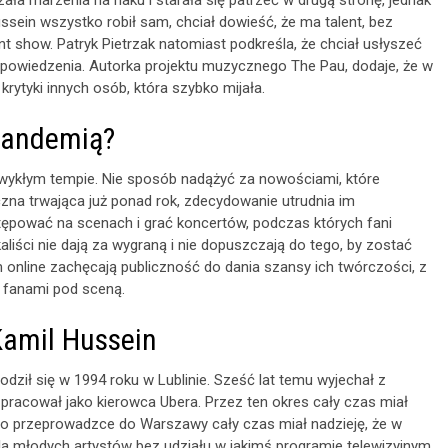
ała marzenia na haku i starała się patrzeć w drugą stronę, jednak
ussein wszystko robił sam, chciał dowieść, że ma talent, bez
t show. Patryk Pietrzak natomiast podkreśla, że chciał usłyszeć
o powiedzenia. Autorka projektu muzycznego The Pau, dodaje, że w
 krytyki innych osób, która szybko mijała.
 pandemią?
zwykłym tempie. Nie sposób nadążyć za nowościami, które
czna trwająca już ponad rok, zdecydowanie utrudnia im
ępować na scenach i grać koncertów, podczas których fani
iści nie dają za wygraną i nie dopuszczają do tego, by zostać
online zachęcają publiczność do dania szansy ich twórczości, z
 z fanami pod sceną.
Kamil Hussein
odził się w 1994 roku w Lublinie. Sześć lat temu wyjechał z
racował jako kierowca Ubera. Przez ten okres cały czas miał
. Po przeprowadzce do Warszawy cały czas miał nadzieję, że w
dla młodych artystów bez udziału w jakimś programie telewizyjnym