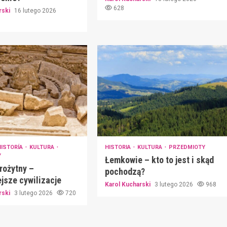
628
rski
16 lutego 2026
HISTORÍA
KULTURA
HISTORIA
KULTURA
PRZEDMIOTY
Y
Łemkowie – kto to jest i skąd
rożytny –
pochodzą?
jsze cywilizacje
Karol Kucharski
3 lutego 2026
968
rski
3 lutego 2026
720