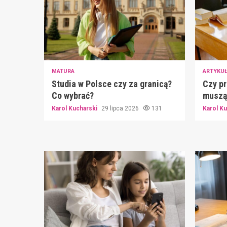
MATURA
ARTYKU
Studia w Polsce czy za granicą?
Czy pr
Co wybrać?
muszą 
Karol Kucharski
29 lipca 2026
131
Karol K