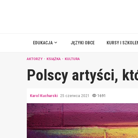
Skip
to
content
EDUKACJA
JĘZYKI OBCE
KURSY I SZKOLE
AKTORZY
KSIĄŻKA
KULTURA
Polscy artyści, k
Karol Kucharski
25 czerwca 2021
1691