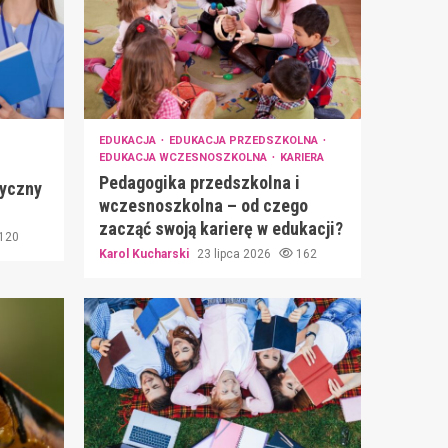
EDUKACJA
EDUKACJA PRZEDSZKOLNA
EDUKACJA WCZESNOSZKOLNA
KARIERA
Pedagogika przedszkolna i
dyczny
wczesnoszkolna – od czego
zacząć swoją karierę w edukacji?
120
Karol Kucharski
23 lipca 2026
162