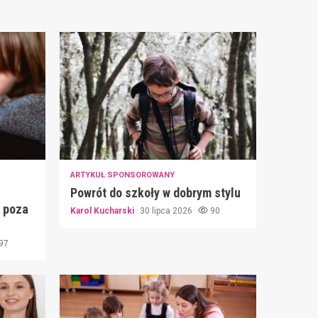
ARTYKUŁ SPONSOROWANY
Powrót do szkoły w dobrym stylu
ć poza
Karol Kucharski
30 lipca 2026
90
97