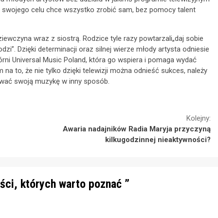
cia swojego celu chce wszystko zrobić sam, bez pomocy talent
wczyna wraz z siostrą. Rodzice tyle razy powtarzali„daj sobie
odzi”. Dzięki determinacji oraz silnej wierze młody artysta odniesie
órni Universal Music Poland, która go wspiera i pomaga wydać
na to, że nie tylko dzięki telewizji można odnieść sukces, należy
ować swoją muzykę w inny sposób.
Kolejny:
Awaria nadajników Radia Maryja przyczyną
kilkugodzinnej nieaktywności?
yści, których warto poznać
”