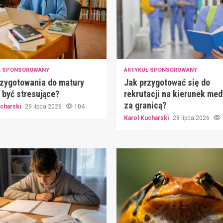
Ł SPONSOROWANY
ARTYKUŁ SPONSOROWANY
zygotowania do matury
Jak przygotować się do
być stresujące?
rekrutacji na kierunek me
za granicą?
ucharski
29 lipca 2026
104
Karol Kucharski
28 lipca 2026