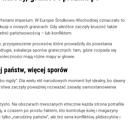
eryferiami imperium. W Europie Środkowo‑Wschodniej oznaczało to
kusji o nowych granicach. Gdy wkrótce zaczęły kruszeć także
ypełnić państwowością – lub konfliktem.
, przyspieszenie procesów, które prowadziły do powstania
 drugie, eskalacja sporów granicznych: tam, gdzie rozpada się
 społeczności mają różne mapy w głowie.
j państw, więcej sporów
lbo nigdy”. Dla wielu elit narodowych moment był idealny, bo dawny
rstwa zaczęły poważniej rozważać zasadę samostanowienia
sto. Na obszarach mieszanych etnicznie każda strona potrafiła
ią, a czasem po prostu faktem, kto kontroluje kolej i magazyny.
tylko „narodziny państw”, ale też seria konfliktów, plebiscytów i