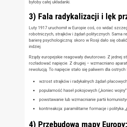
byłoby całej układanki.
3) Fala radykalizacji i lęk
Luty 1917 uruchomił w Europie coś, co widać szcze
robotniczych, strajków i żądań politycznych. Sama re
barierę psychologiczną: skoro w Rosji dało się obali
indziej.
Rządy europejskie reagowały dwutorowo. Z jednej st
rozładować napięcie. Z drugiej – wzmacniano apara
rewolucją. To napięcie stało się paliwem dla ostrych
wzrost strajków i radykalnych żądań płacowy
popularność haseł pokojowych („koniec wojny” 
powstawanie lub wzmacnianie partii komunistycz
kontrreakcja: paramilitarne formacje i polityka
4) Przebudowa mapy Europy: 