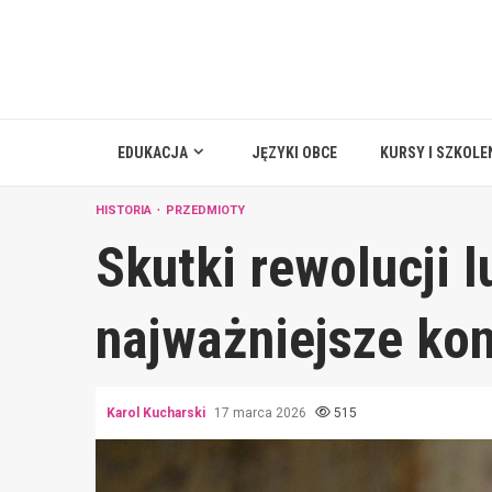
Skip
to
content
EDUKACJA
JĘZYKI OBCE
KURSY I SZKOLE
HISTORIA
PRZEDMIOTY
Skutki rewolucji l
najważniejsze ko
Karol Kucharski
17 marca 2026
515