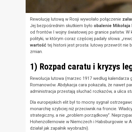
Rewolucję lutową w Rosji wywołało połączenie
zała
Jej bezpośrednim skutkiem było
obalenie Mikołaja I
od frontów I wojny światowej po granice państw. W kilk
polityki, w którym coraz częściej padały słowa: „rewol
wartość
tej historii jest prosta: lutowy przewrót nie
zmian.
1) Rozpad caratu i kryzys le
Rewolucja lutowa (marzec 1917 według kalendarza gr
Romanowów. Abdykacja cara pokazała, że nawet państ
administracja przestają słuchać rozkazów, a ulica sta
Dla europejskich elit był to mocny sygnał ostrzega
monarchię szybciej niż przeciwnik na froncie. Władcy
strategiczny, a nie „problem porządkowy”. Nieprzyp
Hohenzollernowie w Niemczech i Habsburgowie w Aust
działał jak zapalnik wyobraźni).