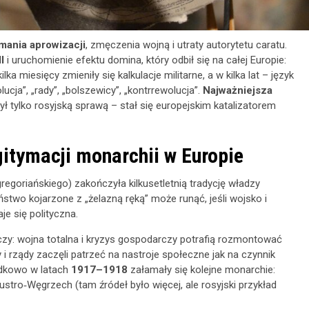
mania aprowizacji
, zmęczenia wojną i utraty autorytetu caratu.
I
i uruchomienie efektu domina, który odbił się na całej Europie:
a miesięcy zmieniły się kalkulacje militarne, a w kilka lat – język
ucja”, „rady”, „bolszewicy”, „kontrrewolucja”.
Najważniejsza
 był tylko rosyjską sprawą – stał się europejskim katalizatorem
gitymacji monarchii w Europie
egoriańskiego) zakończyła kilkusetletnią tradycję władzy
wo kojarzone z „żelazną ręką” może runąć, jeśli wojsko i
je się polityczna.
wczy: wojna totalna i kryzys gospodarczy potrafią rozmontować
 i rządy zaczęli patrzeć na nastroje społeczne jak na czynnik
adkowo w latach
1917–1918
załamały się kolejne monarchie:
ro‑Węgrzech (tam źródeł było więcej, ale rosyjski przykład