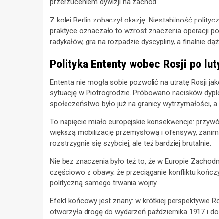
przerzuceniem dywizji na zachód.
Z kolei Berlin zobaczył okazję. Niestabilność polity
praktyce oznaczało to wzrost znaczenia operacji pol
radykałów, gra na rozpadzie dyscypliny, a finalnie d
Polityka Ententy wobec Rosji po lu
Ententa nie mogła sobie pozwolić na utratę Rosji jako
sytuację w Piotrogrodzie. Próbowano nacisków dypl
społeczeństwo było już na granicy wytrzymałości, a 
To napięcie miało europejskie konsekwencje: przyw
większą mobilizację przemysłową i ofensywy, zanim 
rozstrzygnie się szybciej, ale też bardziej brutalnie.
Nie bez znaczenia było też to, że w Europie Zachod
częściowo z obawy, że przeciąganie konfliktu kończ
polityczną samego trwania wojny.
Efekt końcowy jest znany: w krótkiej perspektywie Ro
otworzyła drogę do wydarzeń października 1917 i do p