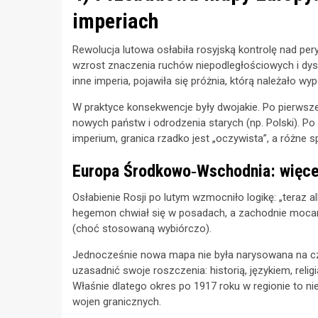
imperiach
Rewolucja lutowa osłabiła rosyjską kontrolę nad p
wzrost znaczenia ruchów niepodległościowych i dys
inne imperia, pojawiła się próżnia, którą należało w
W praktyce konsekwencje były dwojakie. Po pierwsze
nowych państw i odrodzenia starych (np. Polski). Po
imperium, granica rzadko jest „oczywista”, a różne
Europa Środkowo‑Wschodnia: więce
Osłabienie Rosji po lutym wzmocniło logikę: „teraz a
hegemon chwiał się w posadach, a zachodnie moca
(choć stosowaną wybiórczo).
Jednocześnie nowa mapa nie była narysowana na czy
uzasadnić swoje roszczenia: historią, językiem, relig
Właśnie dlatego okres po 1917 roku w regionie to nie 
wojen granicznych.