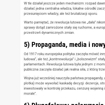
W tle działał jeszcze jeden mechanizm: rozpad dawn
działać jedna centralna władza, lokalne ośrodki za
przesunięciom władzy, ale też brutalizacji sporu.
Warto pamiętać, że rewolucja lutowa nie „dała” niko
sprawy dotąd zamrożone stały się ruchome, a euro
przestrzeń dynamicznych zmian.
5) Propaganda, media i nowy 
Od 1917 roku europejska polityka zaczęła mówić innym
ludowa”, ale też „kontrrewolucja” i „bolszewizm” sta
parlamentach. Rewolucja lutowa była jednym z mome
publiczna zaczęła działać jak realna siła, z którą trze
Wojna już wcześniej nauczyła państwa propagandy, al
plotka) może wywołać kaskadę decyzji: dezercje, str
inwestowały w kontrolę przekazu, cenzurę wojenną 
morale”.