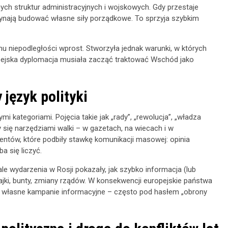
ych struktur administracyjnych i wojskowych. Gdy przestaje
czynają budować własne siły porządkowe. To sprzyja szybkim
mu niepodległości wprost. Stworzyła jednak warunki, w których
pejska dyplomacja musiała zacząć traktować Wschód jako
język polityki
i kategoriami. Pojęcia takie jak „rady”, „rewolucja”, „władza
ły się narzędziami walki – w gazetach, na wiecach i w
ntów, które podbiły stawkę komunikacji masowej: opinia
ba się liczyć.
e wydarzenia w Rosji pokazały, jak szybko informacja (lub
ajki, bunty, zmiany rządów. W konsekwencji europejskie państwa
i własne kampanie informacyjne – często pod hasłem „obrony