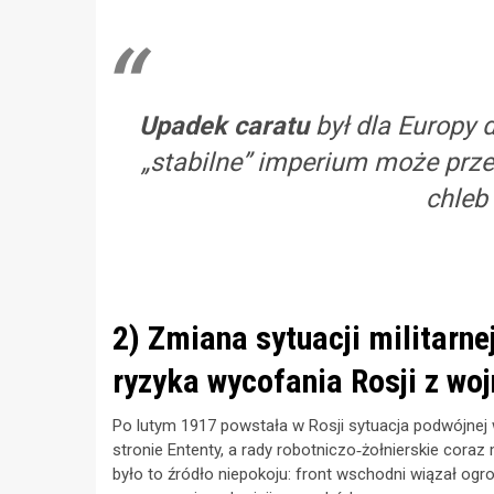
Upadek caratu
był dla Europy
„stabilne” imperium może prze
chleb
2) Zmiana sytuacji militarne
ryzyka wycofania Rosji z woj
Po lutym 1917 powstała w Rosji sytuacja podwójn
stronie Ententy, a rady robotniczo‑żołnierskie coraz
było to źródło niepokoju: front wschodni wiązał ogro