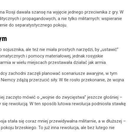
czna Rosji dawała szansę na wyjęcie jednego przeciwnika z gry. W
itycznych i propagandowych, a nie tylko militarnych: wspieranie
ążenie do separatystycznego pokoju.
tym
 sojusznika, ale też nie miała prostych narzędzi, by „ustawić”
omatycznych i pomocy materiałowej, jednak rosyjskie
armia w wielu miejscach przestawała działać jak armia.
ódcy zachodni zaczęli planować scenariusze awaryjne, w tym
Niemcy zdążą przerzucić siły. W tle rosło przekonanie, że wojna
niej zaczęto mówić o „wojnie do zwycięstwa” jeszcze głośniej –
y się rewolucją. W ten sposób lutowa rewolucja podniosła stawkę
sja stała się coraz mniej przewidywalna militarnie, a w dłuższej –
okoju brzeskiego. To już inna rewolucja, ale bez lutego nie