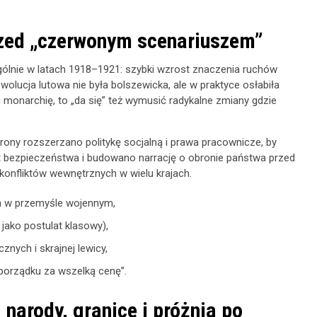
 przed „czerwonym scenariuszem”
gólnie w latach 1918–1921: szybki wzrost znaczenia ruchów
wolucja lutowa nie była bolszewicka, ale w praktyce osłabiła
ć monarchię, to „da się” też wymusić radykalne zmiany gdzie
rony rozszerzano politykę socjalną i prawa pracownicze, by
t bezpieczeństwa i budowano narrację o obronie państwa przed
 konfliktów wewnętrznych w wielu krajach.
ch w przemyśle wojennym,
jako postulat klasowy),
nych i skrajnej lewicy,
 „porządku za wszelką cenę”.
narody, granice i próżnia po