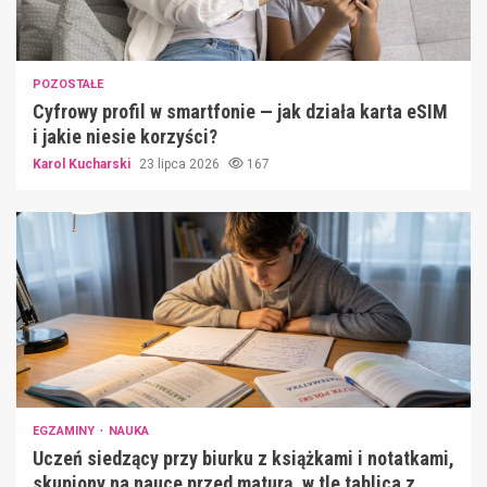
POZOSTAŁE
Cyfrowy profil w smartfonie — jak działa karta eSIM
i jakie niesie korzyści?
Karol Kucharski
23 lipca 2026
167
EGZAMINY
NAUKA
Uczeń siedzący przy biurku z książkami i notatkami,
skupiony na nauce przed maturą, w tle tablica z