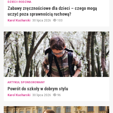
DZIECI I RODZINA
Zabawy zręcznościowe dla dzieci – czego mogą
uczyć poza sprawnością ruchową?
Karol Kucharski
30 lipca 2026
103
ARTYKUŁ SPONSOROWANY
Powrót do szkoły w dobrym stylu
Karol Kucharski
30 lipca 2026
96