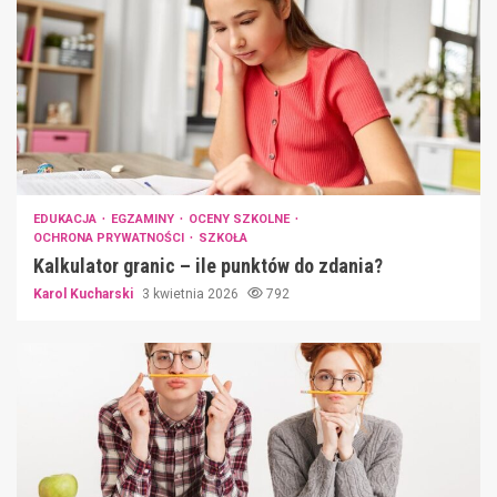
EDUKACJA
EGZAMINY
OCENY SZKOLNE
OCHRONA PRYWATNOŚCI
SZKOŁA
Kalkulator granic – ile punktów do zdania?
Karol Kucharski
3 kwietnia 2026
792