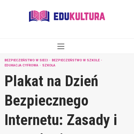
Skip
to
content
PRIMARY
MENU
BEZPIECZEŃSTWO W SIECI
BEZPIECZEŃSTWO W SZKOLE
EDUKACJA CYFROWA
SZKOŁA
Plakat na Dzień
Bezpiecznego
Internetu: Zasady i