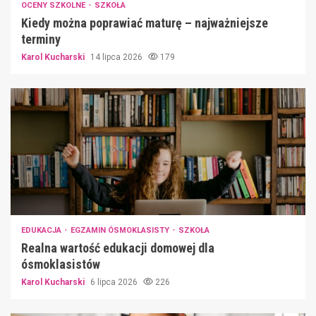
OCENY SZKOLNE
SZKOŁA
Kiedy można poprawiać maturę – najważniejsze
terminy
Karol Kucharski
14 lipca 2026
179
EDUKACJA
EGZAMIN ÓSMOKLASISTY
SZKOŁA
Realna wartość edukacji domowej dla
ósmoklasistów
Karol Kucharski
6 lipca 2026
226