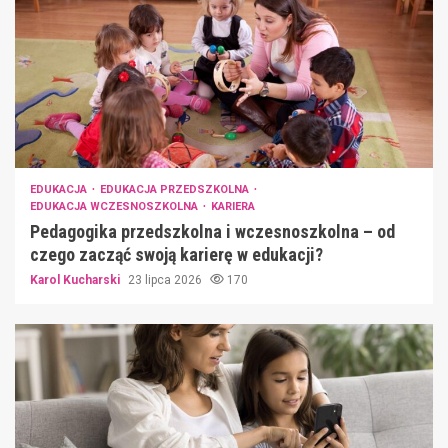
EDUKACJA
EDUKACJA PRZEDSZKOLNA
EDUKACJA WCZESNOSZKOLNA
KARIERA
Pedagogika przedszkolna i wczesnoszkolna – od
czego zacząć swoją karierę w edukacji?
Karol Kucharski
23 lipca 2026
170