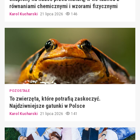
równaniami chemicznymi i wzorami fizycznymi
Karol Kucharski
21 lipca 2026
146
POZOSTAŁE
To zwierzęta, które potrafią zaskoczyć.
Najdziwniejsze gatunki w Polsce
Karol Kucharski
21 lipca 2026
141