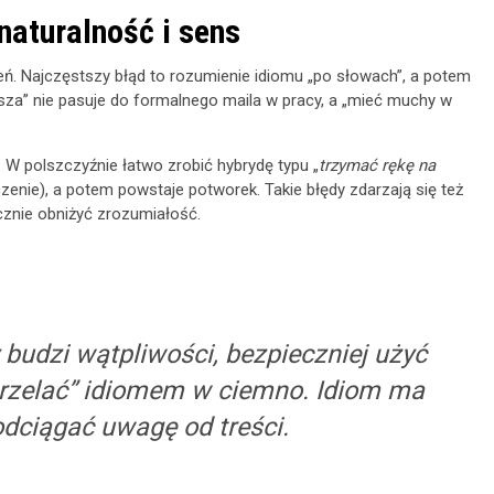
naturalność i sens
eń. Najczęstszy błąd to rozumienie idiomu „po słowach”, a potem
sza” nie pasuje do formalnego maila w pracy, a „mieć muchy w
W polszczyźnie łatwo zrobić hybrydę typu „
trzymać rękę na
czenie), a potem powstaje potworek. Takie błędy zdarzają się też
cznie obniżyć zrozumiałość.
 budzi wątpliwości, bezpieczniej użyć
trzelać” idiomem w ciemno. Idiom ma
dciągać uwagę od treści.