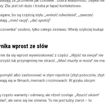
adają za „brzmienie jak człowiek”. Dobra wiadomość: zwykle nie
 Zła: jest ich dużo i trzeba je łapać kontekstowo.
gane, bo są częścią stylu: „
wnieść odwołanie
”, „
zawrzeć
łają: „
mieć rację
”, „
dać spokój
”.
rzeczownika” osobno, tylko całego zestawu. Wtedy szybciej buduje
ynika wprost ze słów
 nie da się wprost wywnioskować z części. „
Wyjść na swoje
” nie
rzyść lub przynajmniej nie stracić. „
Mieć muchy w nosie
” nie ma
e pomylić albo zastosować w złym rejestrze (zbyt potocznie, zbyt
ojawiają się w filmach, memach i rozmowach. W języku obcym
często warianty i odmiany, ale rdzeń zostaje. „
Rzucić okiem
”
an”, ale sens się nie zmienia. To nie jest luźny zwrot – to