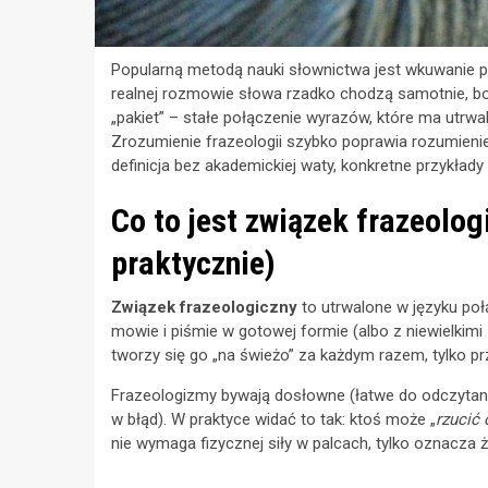
Popularną metodą nauki słownictwa jest wkuwanie poj
realnej rozmowie słowa rzadko chodzą samotnie, bo 
„pakiet” – stałe połączenie wyrazów, które ma utrw
Zrozumienie frazeologii szybko poprawia rozumienie 
definicja bez akademickiej waty, konkretne przykłady 
Co to jest związek frazeologi
praktycznie)
Związek frazeologiczny
to utrwalone w języku poł
mowie i piśmie w gotowej formie (albo z niewielkimi
tworzy się go „na świeżo” za każdym razem, tylko pr
Frazeologizmy bywają dosłowne (łatwe do odczytan
w błąd). W praktyce widać to tak: ktoś może „
rzucić
nie wymaga fizycznej siły w palcach, tylko oznacza