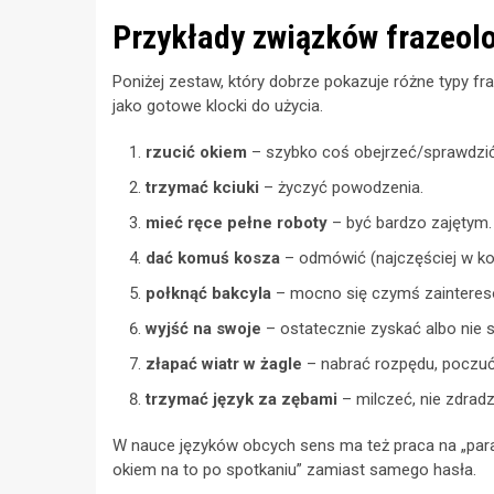
Przykłady związków frazeolo
Poniżej zestaw, który dobrze pokazuje różne typy fra
jako gotowe klocki do użycia.
rzucić okiem
– szybko coś obejrzeć/sprawdzić
trzymać kciuki
– życzyć powodzenia.
mieć ręce pełne roboty
– być bardzo zajętym.
dać komuś kosza
– odmówić (najczęściej w kont
połknąć bakcyla
– mocno się czymś zainteres
wyjść na swoje
– ostatecznie zyskać albo nie s
złapać wiatr w żagle
– nabrać rozpędu, poczu
trzymać język za zębami
– milczeć, nie zdradz
W nauce języków obcych sens ma też praca na „parac
okiem na to po spotkaniu” zamiast samego hasła.