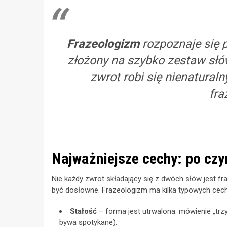
Frazeologizm
rozpoznaje się po
złożony na szybko zestaw słó
zwrot robi się nienatural
fra
Najważniejsze cechy: po cz
Nie każdy zwrot składający się z dwóch słów jest fr
być dosłowne. Frazeologizm ma kilka typowych cech,
Stałość
– forma jest utrwalona: mówienie „trzym
bywa spotykane).