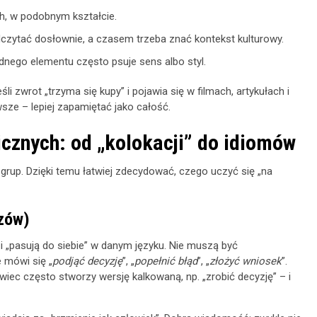
h, w podobnym kształcie.
czytać dosłownie, a czasem trzeba znać kontekst kulturowy.
dnego elementu często psuje sens albo styl.
śli zwrot „trzyma się kupy” i pojawia się w filmach, artykułach i
sze – lepiej zapamiętać jako całość.
cznych: od „kolokacji” do idiomów
grup. Dzięki temu łatwiej zdecydować, czego uczyć się „na
azów)
i „pasują do siebie” w danym języku. Nie muszą być
 mówi się „
podjąć decyzję
”, „
popełnić błąd
”, „
złożyć wniosek
”.
iec często stworzy wersję kalkowaną, np. „zrobić decyzję” – i