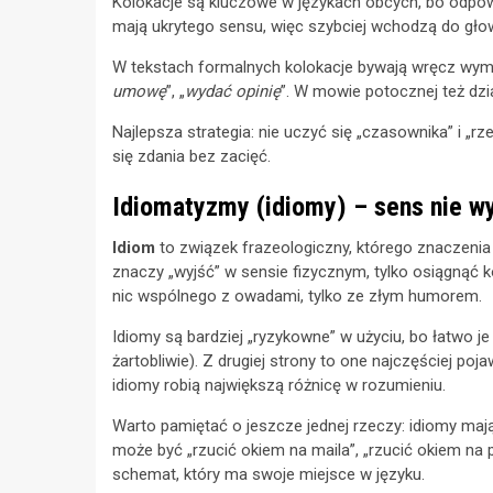
Kolokacje są kluczowe w językach obcych, bo odpowi
mają ukrytego sensu, więc szybciej wchodzą do głowy.
W tekstach formalnych kolokacje bywają wręcz wyma
umowę
”, „
wydać opinię
”. W mowie potocznej też dzia
Najlepsza strategia: nie uczyć się „czasownika” i „
się zdania bez zacięć.
Idiomatyzmy (idiomy) – sens nie w
Idiom
to związek frazeologiczny, którego znaczenia
znaczy „wyjść” w sensie fizycznym, tylko osiągnąć ko
nic wspólnego z owadami, tylko ze złym humorem.
Idiomy są bardziej „ryzykowne” w użyciu, bo łatwo j
żartobliwie). Z drugiej strony to one najczęściej p
idiomy robią największą różnicę w rozumieniu.
Warto pamiętać o jeszcze jednej rzeczy: idiomy mają 
może być „rzucić okiem na maila”, „rzucić okiem na pl
schemat, który ma swoje miejsce w języku.