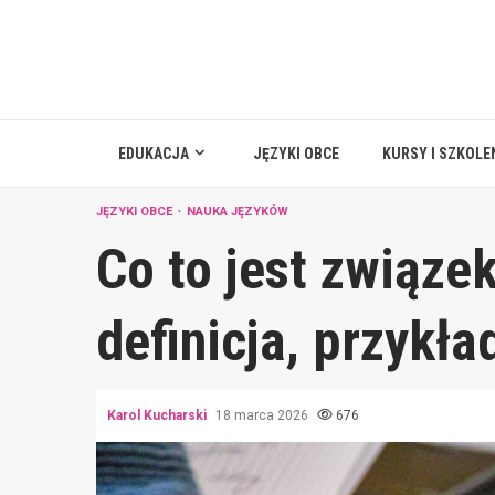
Skip
to
content
EDUKACJA
JĘZYKI OBCE
KURSY I SZKOLE
JĘZYKI OBCE
NAUKA JĘZYKÓW
Co to jest związe
definicja, przykła
Karol Kucharski
18 marca 2026
676