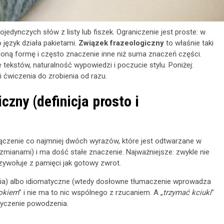
edynczych słów z listy lub fiszek. Ograniczenie jest proste: w
język działa pakietami.
Związek frazeologiczny
to właśnie taki
aloną formę i często znaczenie inne niż suma znaczeń części.
tekstów, naturalność wypowiedzi i poczucie stylu. Poniżej:
i ćwiczenia do zrobienia od razu.
czny (definicja prosto i
ączenie co najmniej dwóch wyrazów, które jest odtwarzane w
 zmianami) i ma dość stałe znaczenie. Najważniejsze: zwykle nie
zywołuje z pamięci jak gotowy zwrot.
ia) albo idiomatyczne (wtedy dosłowne tłumaczenie wprowadza
 okiem
” i nie ma to nic wspólnego z rzucaniem. A „
trzymać kciuki
”
 życzenie powodzenia.