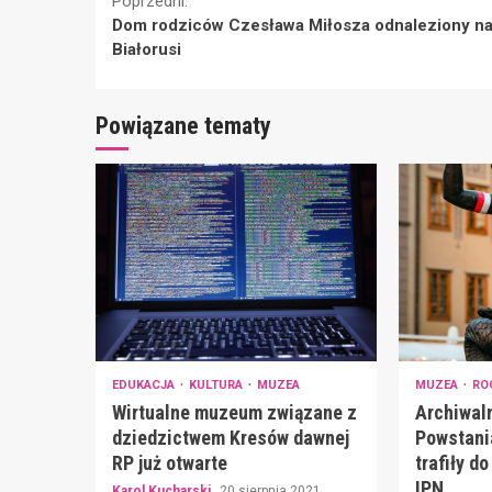
Continue
Poprzedni:
Dom rodziców Czesława Miłosza odnaleziony n
Reading
Białorusi
Powiązane tematy
EDUKACJA
KULTURA
MUZEA
MUZEA
RO
Wirtualne muzeum związane z
Archiwaln
dziedzictwem Kresów dawnej
Powstani
RP już otwarte
trafiły d
IPN
Karol Kucharski
20 sierpnia 2021