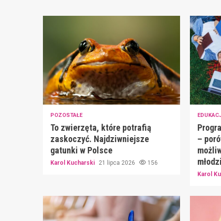
POZOSTAŁE
EDUKAC
To zwierzęta, które potrafią
Progra
zaskoczyć. Najdziwniejsze
– poró
gatunki w Polsce
możliw
młodz
Karol Kucharski
21 lipca 2026
156
Karol K