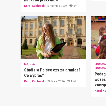
Karol Kucharski
6 sierpnia 2026
69
MATURA
EDUKAC
EDUKAC
Studia w Polsce czy za granicą?
Pedago
Co wybrać?
wczes
Karol Kucharski
29 lipca 2026
164
zacząć
Karol K