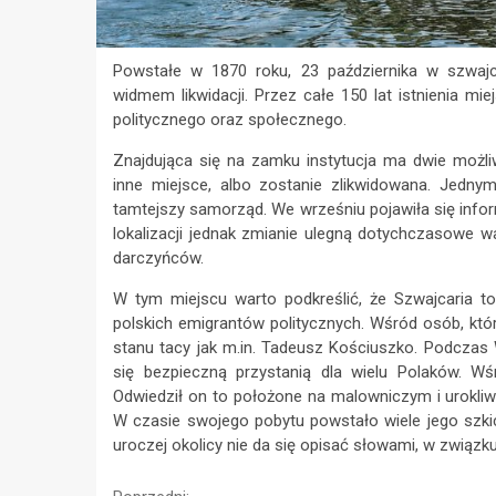
Powstałe w 1870 roku, 23 października w szwaj
widmem likwidacji. Przez całe 150 lat istnienia m
politycznego oraz społecznego.
Znajdująca się na zamku instytucja ma dwie możli
inne miejsce, albo zostanie zlikwidowana. Jed
tamtejszy samorząd. We wrześniu pojawiła się info
lokalizacji jednak zmianie ulegną dotychczasowe 
darczyńców.
W tym miejscu warto podkreślić, że Szwajcaria to
polskich emigrantów politycznych. Wśród osób, któ
stanu tacy jak m.in. Tadeusz Kościuszko. Podczas Wi
się bezpieczną przystanią dla wielu Polaków. W
Odwiedził on to położone na malowniczym i urokli
W czasie swojego pobytu powstało wiele jego szkic
uroczej okolicy nie da się opisać słowami, w związk