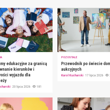
JA
POZOSTAŁE
my edukacyjne za granicą
Przewodnik po świecie do
wnanie kierunków i
aukcyjnych
ości wyjazdu dla
Karol Kucharski
17 lipca 2026
ieży
ucharski
20 lipca 2026
181