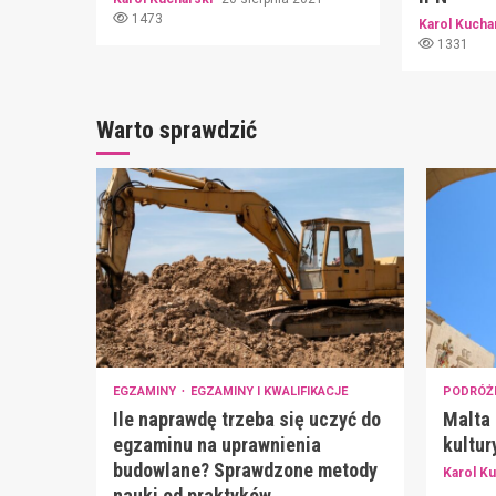
1473
Karol Kucha
1331
Warto sprawdzić
EGZAMINY
EGZAMINY I KWALIFIKACJE
PODRÓŻ
Ile naprawdę trzeba się uczyć do
Malta 
egzaminu na uprawnienia
kultur
budowlane? Sprawdzone metody
Karol K
nauki od praktyków