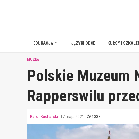
Skip
to
content
EDUKACJA
JĘZYKI OBCE
KURSY I SZKOLE
MUZEA
Polskie Muzeum 
Rapperswilu prze
Karol Kucharski
17 maja 2021
1333