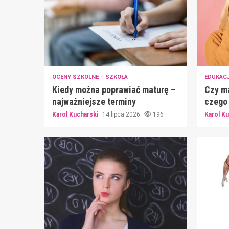
OCENY SZKOLNE
SZKOŁA
EDUKAC
Kiedy można poprawiać maturę –
Czy ma
najważniejsze terminy
czego 
Karol Kucharski
14 lipca 2026
196
Karol K