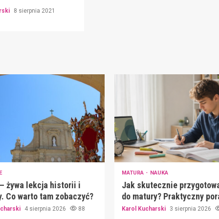
rski
8 sierpnia 2021
E
MATURA
NAUKA
– żywa lekcja historii i
Jak skutecznie przygotowa
y. Co warto tam zobaczyć?
do matury? Praktyczny por
ucharski
4 sierpnia 2026
88
Karol Kucharski
3 sierpnia 2026