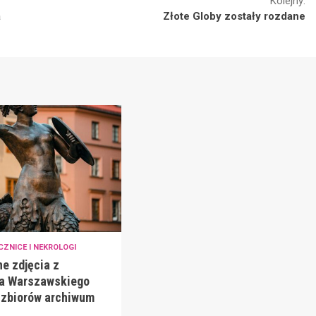
Kolejny:
a
Złote Globy zostały rozdane
CZNICE I NEKROLOGI
e zdjęcia z
a Warszawskiego
o zbiorów archiwum