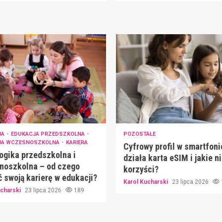
JA
EDUKACJA PRZEDSZKOLNA
POZOSTAŁE
JA WCZESNOSZKOLNA
KARIERA
Cyfrowy profil w smartfoni
gika przedszkolna i
działa karta eSIM i jakie n
noszkolna – od czego
korzyści?
 swoją karierę w edukacji?
Karol Kucharski
23 lipca 2026
ucharski
23 lipca 2026
189