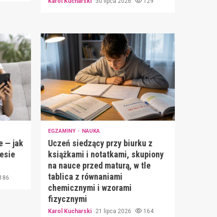
Karol Kucharski
30 lipca 2026
129
EGZAMINY
NAUKA
e — jak
Uczeń siedzący przy biurku z
iesie
książkami i notatkami, skupiony
na nauce przed maturą, w tle
tablica z równaniami
186
chemicznymi i wzorami
fizycznymi
Karol Kucharski
21 lipca 2026
164