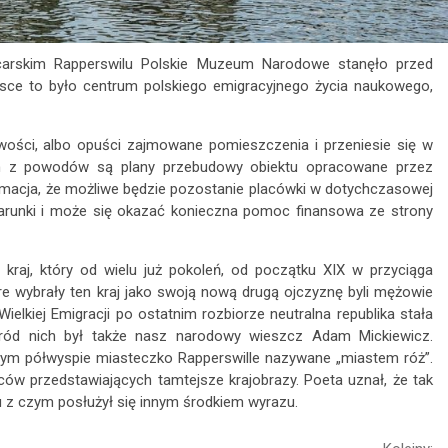
carskim Rapperswilu Polskie Muzeum Narodowe stanęło przed
iejsce to było centrum polskiego emigracyjnego życia naukowego,
wości, albo opuści zajmowane pomieszczenia i przeniesie się w
nym z powodów są plany przebudowy obiektu opracowane przez
rmacja, że możliwe będzie pozostanie placówki w dotychczasowej
warunki i może się okazać konieczna pomoc finansowa ze strony
 kraj, który od wielu już pokoleń, od początku XIX w przyciąga
re wybrały ten kraj jako swoją nową drugą ojczyznę byli mężowie
elkiej Emigracji po ostatnim rozbiorze neutralna republika stała
śród nich był także nasz narodowy wieszcz Adam Mickiewicz.
wym półwyspie miasteczko Rapperswille nazywane „miastem róż”.
ów przedstawiających tamtejsze krajobrazy. Poeta uznał, że tak
u z czym posłużył się innym środkiem wyrazu.