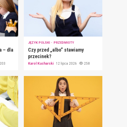
JĘZYK POLSKI
PRZEDMIOTY
a – dla
Czy przed „albo” stawiamy
przecinek?
203
Karol Kucharski
12 lipca 2026
258