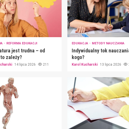
JA
REFORMA EDUKACJI
EDUKACJA
METODY NAUCZANIA
tura jest trudna – od
Indywidualny tok nauczani
to zależy?
kogo?
ucharski
14 lipca 2026
211
Karol Kucharski
13 lipca 2026