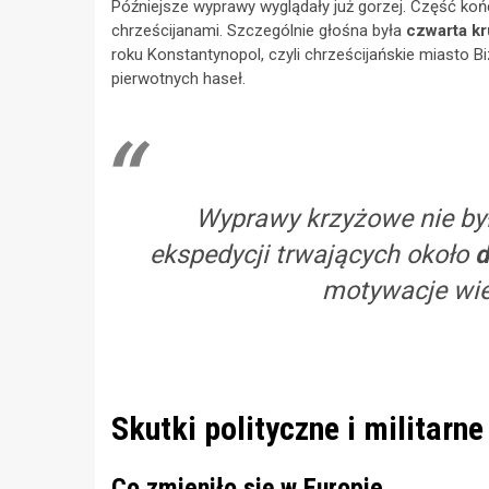
Późniejsze wyprawy wyglądały już gorzej. Część koń
chrześcijanami. Szczególnie głośna była
czwarta kr
roku Konstantynopol, czyli chrześcijańskie miasto B
pierwotnych haseł.
Wyprawy krzyżowe nie był
ekspedycji trwających około
d
motywacje wiel
Skutki polityczne i militarne
Co zmieniło się w Europie