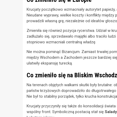
Krucjaty początkowo wzmacniały autorytet papieży, a
Nieudane wyprawy, wielkie koszty i konflikty międz
prowadzili własną grę, niezależnie od ideałów głosz
Zmieniła się również pozycja rycerstwa. Udział w kr
zadłużało się, sprzedawało majątki albo traciło ludz
stopniowo wzmacniali centralną władzę.
Nie można pominąć Bizancjum. Zamiast trwałej pomo
między Wschodem a Zachodem jeszcze bardziej się p
ułatwiły ekspansję turecką.
Co zmieniło się na Bliskim Wschodz
Na terenach objętych walkami skutki były brutalne: ob
państw krzyżowych doprowadziło do długotrwałego 
Nie był to stabilny porządek, tylko krucha konstrukcj
Krucjaty przyczyniły się także do konsolidacji świa
wspólny front. Symboliczną postacią stał się
Salad