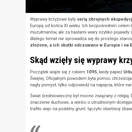
Wyprawy krzyżowe były
serią zbrojnych ekspedycji
Europę od końca XI wieku. Ich bezpośrednim celem b
muzułmanów, ale za hasłami wiary szybko pojawiły si
dlatego temat nie sprowadza się do prostego starci
złożone, a ich skutki odczuwano w Europie i na 
Skąd wzięły się wyprawy kr
Początek wiąże się z rokiem
1095
, kiedy papież
Urba
Świętej. Oficjalnym powodem była pomoc chrześcija
nagły pomysł, tylko odpowiedź na napięcia, które nara
Świat średniowieczny był mocno związany z religią. 
znaczenie duchowe, a wieści o utrudnionym dostępie
trafiło więc na podatny grunt: łączyło obietnicę zba