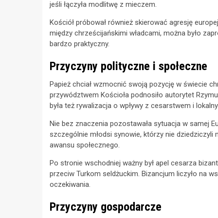
jeśli łączyła modlitwę z mieczem.
Kościół próbował również skierować agresję europe
między chrześcijańskimi władcami, można było zapro
bardzo praktyczny.
Przyczyny polityczne i społeczne
Papież chciał wzmocnić swoją pozycję w świecie ch
przywództwem Kościoła podnosiło autorytet Rzymu i
była też rywalizacja o wpływy z cesarstwem i lokal
Nie bez znaczenia pozostawała sytuacja w samej Eur
szczególnie młodsi synowie, którzy nie dziedziczyli 
awansu społecznego.
Po stronie wschodniej ważny był apel cesarza bizan
przeciw Turkom seldżuckim. Bizancjum liczyło na wsp
oczekiwania.
Przyczyny gospodarcze