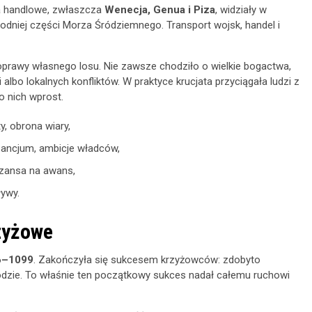
sta handlowe, zwłaszcza
Wenecja, Genua i Piza
, widziały w
iej części Morza Śródziemnego. Transport wojsk, handel i
oprawy własnego losu. Nie zawsze chodziło o wielkie bogactwa,
albo lokalnych konfliktów. W praktyce krucjata przyciągała ludzi z
 nich wprost.
, obrona wiary,
zancjum, ambicje władców,
szansa na awans,
ływy.
zyżowe
6–1099
. Zakończyła się sukcesem krzyżowców: zdobyto
dzie. To właśnie ten początkowy sukces nadał całemu ruchowi