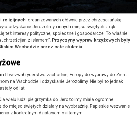
 religijnych
, organizowanych głównie przez chrześcijańską
yło odzyskanie Jerozolimy i innych miejsc świętych z rąk
ę też interesy polityczne, społeczne i gospodarcze. To właśnie
a „chrześcijan z islamem”.
Przyczyny wypraw krzyżowych były
Bliskim Wschodzie przez całe stulecia.
zyżowe
n II
wezwał rycerstwo zachodniej Europy do wyprawy do Ziemi
nom na Wschodzie i odzyskanie Jerozolimy. Nie był to jednak
stały od lat.
Dla wielu ludzi pielgrzymka do Jerozolimy miała ogromne
 do miejsc świętych działały na wyobraźnię. Papieskie wezwanie
wienia z konkretnym działaniem militarnym.