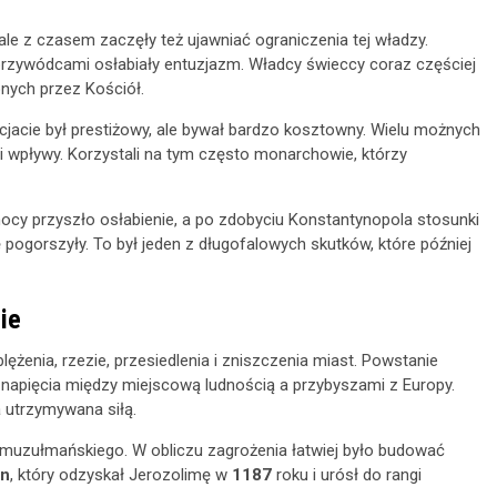
le z czasem zaczęły też ujawniać ograniczenia tej władzy.
y przywódcami osłabiały entuzjazm. Władcy świeccy coraz częściej
onych przez Kościół.
ucjacie był prestiżowy, ale bywał bardzo kosztowny. Wielu możnych
i i wpływy. Korzystali na tym często monarchowie, którzy
cy przyszło osłabienie, a po zdobyciu Konstantynopola stosunki
ogorszyły. To był jeden z długofalowych skutków, które później
ie
lężenia, rzezie, przesiedlenia i zniszczenia miast. Powstanie
napięcia między miejscową ludnością a przybyszami z Europy.
a utrzymywana siłą.
ta muzułmańskiego. W obliczu zagrożenia łatwiej było budować
yn
, który odzyskał Jerozolimę w
1187
roku i urósł do rangi