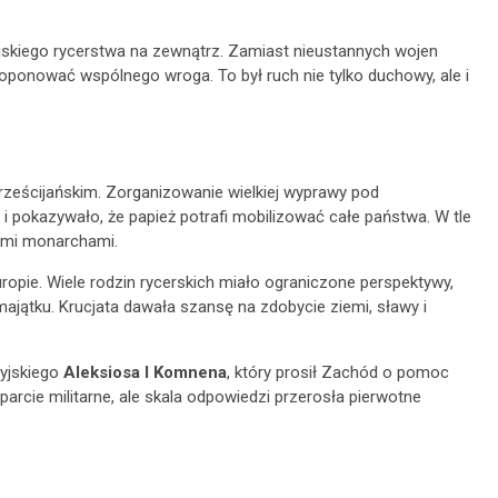
jskiego rycerstwa na zewnątrz. Zamiast nieustannych wojen
ponować wspólnego wroga. To był ruch nie tylko duchowy, ale i
rześcijańskim. Zorganizowanie wielkiej wyprawy pod
 pokazywało, że papież potrafi mobilizować całe państwa. W tle
nymi monarchami.
opie. Wiele rodzin rycerskich miało ograniczone perspektywy,
majątku. Krucjata dawała szansę na zdobycie ziemi, sławy i
tyjskiego
Aleksiosa I Komnena
, który prosił Zachód o pomoc
arcie militarne, ale skala odpowiedzi przerosła pierwotne