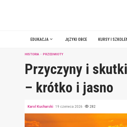
Skip
to
content
EDUKACJA
JĘZYKI OBCE
KURSY I SZKOLE
HISTORIA
PRZEDMIOTY
Przyczyny i skut
– krótko i jasno
Karol Kucharski
19 czerwca 2026
282