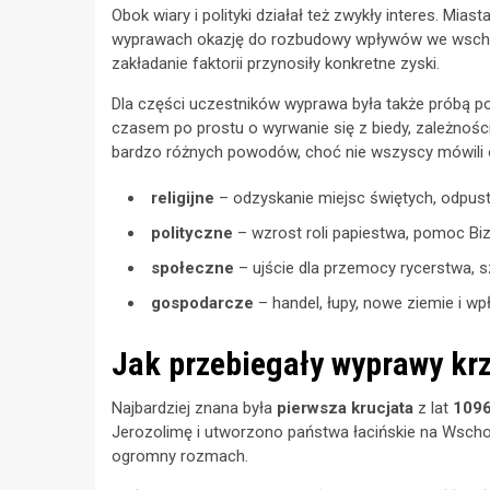
Obok wiary i polityki działał też zwykły interes. Mia
wyprawach okazję do rozbudowy wpływów we wschodn
zakładanie faktorii przynosiły konkretne zyski.
Dla części uczestników wyprawa była także próbą p
czasem po prostu o wyrwanie się z biedy, zależności 
bardzo różnych powodów, choć nie wszyscy mówili o
religijne
– odzyskanie miejsc świętych, odpusty
polityczne
– wzrost roli papiestwa, pomoc Bi
społeczne
– ujście dla przemocy rycerstwa, 
gospodarcze
– handel, łupy, nowe ziemie i wp
Jak przebiegały wyprawy kr
Najbardziej znana była
pierwsza krucjata
z lat
109
Jerozolimę i utworzono państwa łacińskie na Wscho
ogromny rozmach.