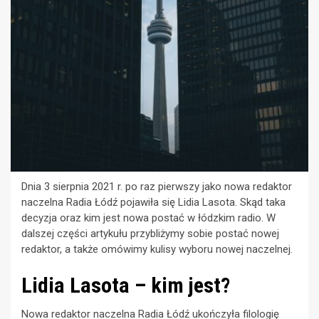
Dnia 3 sierpnia 2021 r. po raz pierwszy jako nowa redaktor
naczelna Radia Łódź pojawiła się Lidia Lasota. Skąd taka
decyzja oraz kim jest nowa postać w łódzkim radio. W
dalszej części artykułu przybliżymy sobie postać nowej
redaktor, a także omówimy kulisy wyboru nowej naczelnej.
Lidia Lasota – kim jest?
Nowa redaktor naczelna Radia Łódź ukończyła filologię