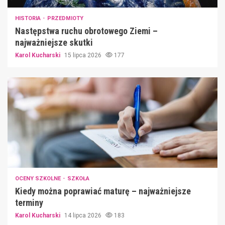
HISTORIA
PRZEDMIOTY
Następstwa ruchu obrotowego Ziemi –
najważniejsze skutki
Karol Kucharski
15 lipca 2026
177
OCENY SZKOLNE
SZKOŁA
Kiedy można poprawiać maturę – najważniejsze
terminy
Karol Kucharski
14 lipca 2026
183