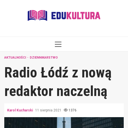
Skip
to
content
PRIMARY
MENU
AKTUALNOŚCI
DZIENNIKARSTWO
Radio Łódź z nową
redaktor naczelną
Karol Kucharski
11 sierpnia 2021
1376