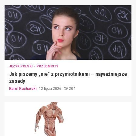
JĘZYK POLSKI
PRZEDMIOTY
Jak piszemy „nie” z przymiotnikami – najważniejsze
zasady
Karol Kucharski
12 lipca 2026
204