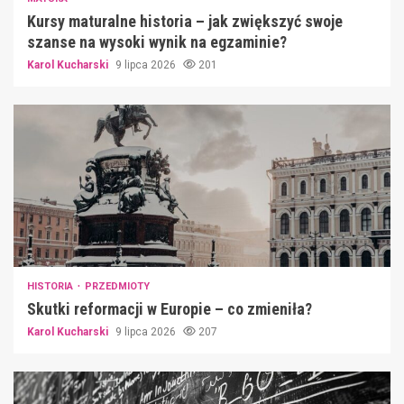
Kursy maturalne historia – jak zwiększyć swoje
szanse na wysoki wynik na egzaminie?
Karol Kucharski
9 lipca 2026
201
HISTORIA
PRZEDMIOTY
Skutki reformacji w Europie – co zmieniła?
Karol Kucharski
9 lipca 2026
207