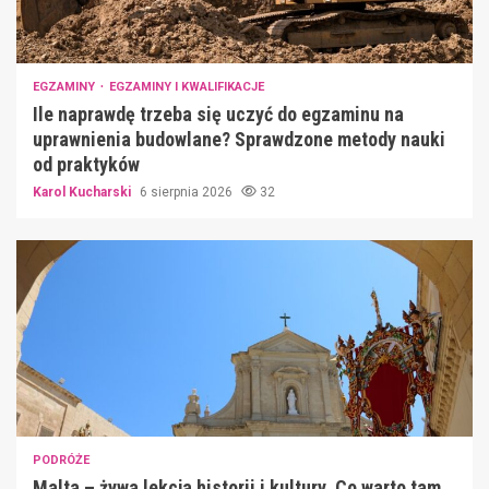
EGZAMINY
EGZAMINY I KWALIFIKACJE
Ile naprawdę trzeba się uczyć do egzaminu na
uprawnienia budowlane? Sprawdzone metody nauki
od praktyków
Karol Kucharski
6 sierpnia 2026
32
PODRÓŻE
Malta – żywa lekcja historii i kultury. Co warto tam