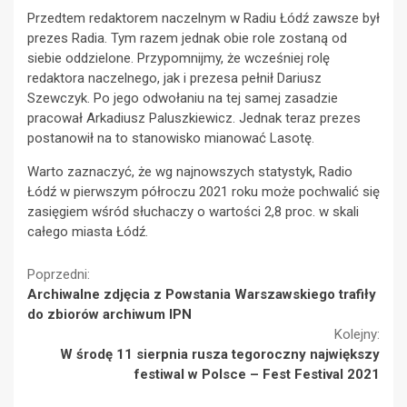
Przedtem redaktorem naczelnym w Radiu Łódź zawsze był
prezes Radia. Tym razem jednak obie role zostaną od
siebie oddzielone. Przypomnijmy, że wcześniej rolę
redaktora naczelnego, jak i prezesa pełnił Dariusz
Szewczyk. Po jego odwołaniu na tej samej zasadzie
pracował Arkadiusz Paluszkiewicz. Jednak teraz prezes
postanowił na to stanowisko mianować Lasotę.
Warto zaznaczyć, że wg najnowszych statystyk, Radio
Łódź w pierwszym półroczu 2021 roku może pochwalić się
zasięgiem wśród słuchaczy o wartości 2,8 proc. w skali
całego miasta Łódź.
Continue
Poprzedni:
Archiwalne zdjęcia z Powstania Warszawskiego trafiły
Reading
do zbiorów archiwum IPN
Kolejny:
W środę 11 sierpnia rusza tegoroczny największy
festiwal w Polsce – Fest Festival 2021