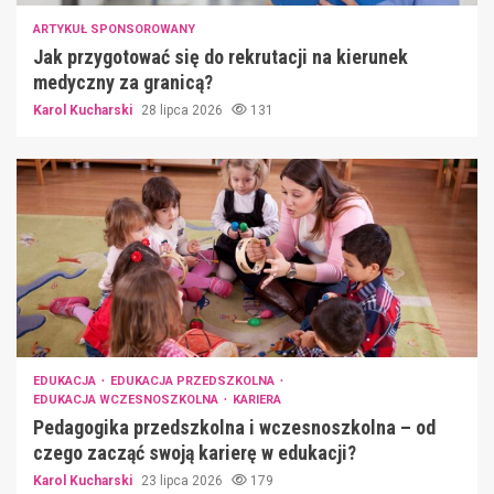
ARTYKUŁ SPONSOROWANY
Jak przygotować się do rekrutacji na kierunek
medyczny za granicą?
Karol Kucharski
28 lipca 2026
131
EDUKACJA
EDUKACJA PRZEDSZKOLNA
EDUKACJA WCZESNOSZKOLNA
KARIERA
Pedagogika przedszkolna i wczesnoszkolna – od
czego zacząć swoją karierę w edukacji?
Karol Kucharski
23 lipca 2026
179