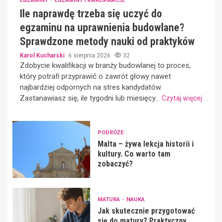
EGZAMINY
EGZAMINY I KWALIFIKACJE
Ile naprawdę trzeba się uczyć do
egzaminu na uprawnienia budowlane?
Sprawdzone metody nauki od praktyków
Karol Kucharski
6 sierpnia 2026
32
Zdobycie kwalifikacji w branży budowlanej to proces,
który potrafi przyprawić o zawrót głowy nawet
najbardziej odpornych na stres kandydatów.
Zastanawiasz się, ile tygodni lub miesięcy...
Czytaj więcej
PODRÓŻE
Malta – żywa lekcja historii i
kultury. Co warto tam
zobaczyć?
MATURA
NAUKA
Jak skutecznie przygotować
się do matury? Praktyczny