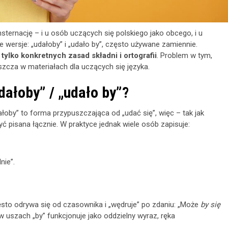
ternację – i u osób uczących się polskiego jako obcego, i u
 wersje: „udałoby” i „udało by”, często używane zamiennie.
 tylko konkretnych zasad składni i ortografii
. Problem w tym,
zcza w materiałach dla uczących się języka.
dałoby” / „udało by”?
łoby” to forma przypuszczająca od „udać się”, więc – tak jak
yć pisana łącznie. W praktyce jednak wiele osób zapisuje:
nie”.
sto odrywa się od czasownika i „wędruje” po zdaniu: „Może
by się
w uszach „by” funkcjonuje jako oddzielny wyraz, ręka