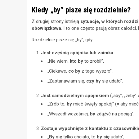
Kiedy „by” pisze się rozdzielnie?
Z drugiej strony istnieją
sytuacje, w których rozdzi
obowiązkowa
. I to one często psują obraz całości
Rozdzielnie pisze się „by”, gdy:
Jest częścią spójnika lub zaimka
:
„Nie wiem,
kto by
to zrobił”,
„Ciekawe,
co by
z tego wyszło”,
„Zastanawiam się,
czy by
się udało”.
Jest samodzielnym spójnikiem
(„aby”, „żeby”
„Zrób to,
by
mieć święty spokój” (= aby mieć
„Wyszedł wcześniej,
by
zdążyć na pociąg”.
Zostaje wypchnięte z kontaktu z czasownik
„
By się
tylko chciało, to
by się
udało”,