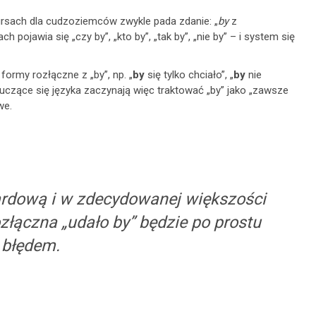
ursach dla cudzoziemców zwykle pada zdanie: „
by
z
 pojawia się „czy by”, „kto by”, „tak by”, „nie by” – i system się
formy rozłączne z „by”, np. „
by
się tylko chciało”, „
by
nie
uczące się języka zaczynają więc traktować „by” jako „zawsze
we.
ardową i w zdecydowanej większości
łączna „udało by” będzie po prostu
błędem.