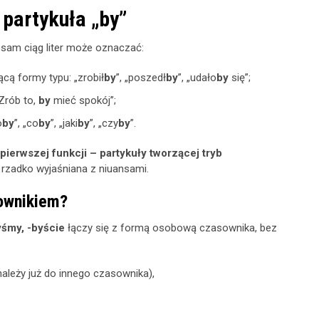
partykuła „by”
n sam ciąg liter może oznaczać:
cą formy typu: „zrobił
by
”, „poszedł
by
”, „udałο
by
się”;
„Zrób to,
by
mieć spokój”;
o
by
”, „co
by
”, „jaki
by
”, „czy
by
”.
pierwszej funkcji – partykuły tworzącej tryb
e rzadko wyjaśniana z niuansami.
sownikiem?
yśmy, -byście
łączy się z formą osobową czasownika, bez
należy już do innego czasownika),