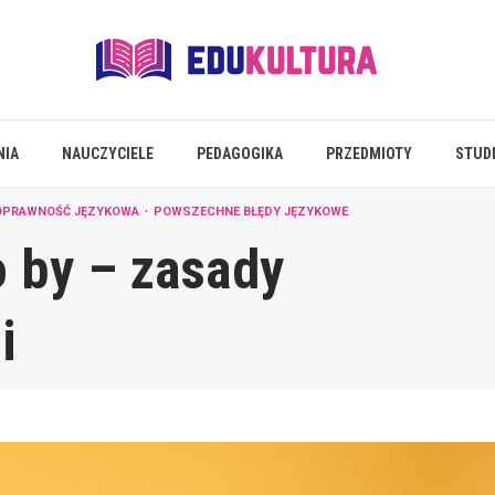
NIA
NAUCZYCIELE
PEDAGOGIKA
PRZEDMIOTY
STUD
OPRAWNOŚĆ JĘZYKOWA
POWSZECHNE BŁĘDY JĘZYKOWE
o by – zasady
i