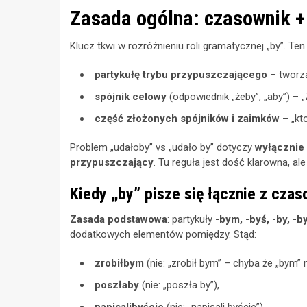
Zasada ogólna: czasownik + 
Klucz tkwi w rozróżnieniu roli gramatycznej „by”. Te
partykułę trybu przypuszczającego
– tworzą
spójnik celowy
(odpowiednik „żeby”, „aby”) – 
część złożonych spójników i zaimków
– „kt
Problem „udałoby” vs „udało by” dotyczy
wyłącznie 
przypuszczający
. Tu reguła jest dość klarowna, al
Kiedy „by” pisze się łącznie z cza
Zasada podstawowa
: partykuły
-bym, -byś, -by, -b
dodatkowych elementów pomiędzy. Stąd:
zrobiłbym
(nie: „zrobił bym” – chyba że „bym” 
poszłaby
(nie: „poszła by”),