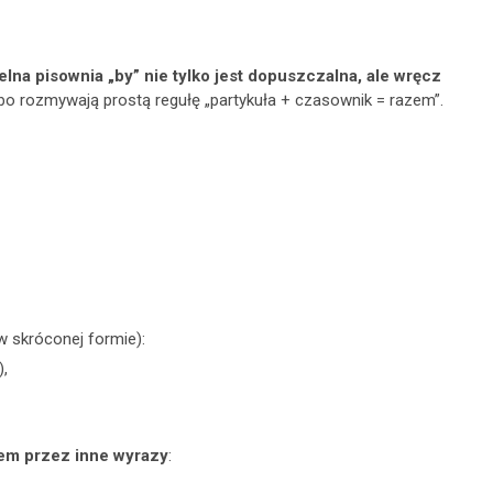
elna pisownia „by” nie tylko jest dopuszczalna, ale wręcz
, bo rozmywają prostą regułę „partykuła + czasownik = razem”.
 w skróconej formie):
),
iem przez inne wyrazy
: