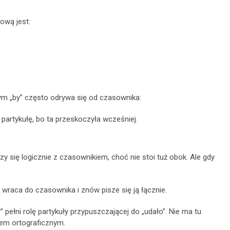
ową jest:
ym „by” często odrywa się od czasownika:
 partykułę, bo ta przeskoczyła wcześniej.
ączy się logicznie z czasownikiem, choć nie stoi tuż obok. Ale gdy
” wraca do czasownika i znów pisze się ją łącznie.
y” pełni rolę partykuły przypuszczającej do „udało”. Nie ma tu
em ortograficznym.