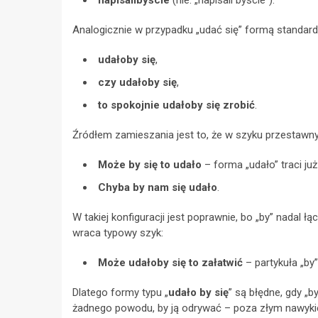
napisalibyście
(nie: „napisali byście”).
Analogicznie w przypadku „udać się” formą standard
udałoby się
,
czy udałoby się
,
to spokojnie udałoby się zrobić
.
Źródłem zamieszania jest to, że w szyku przestawn
Może by się to udało
– forma „udało” traci już
Chyba by nam się udało
.
W takiej konfiguracji jest poprawnie, bo „by” nadal ł
wraca typowy szyk:
Może udałoby się to załatwić
– partykuła „by
Dlatego formy typu „
udało by się
” są błędne, gdy „b
żadnego powodu, by ją odrywać – poza złym nawyki