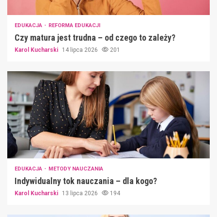
EDUKACJA
REFORMA EDUKACJI
Czy matura jest trudna – od czego to zależy?
Karol Kucharski
14 lipca 2026
201
EDUKACJA
METODY NAUCZANIA
Indywidualny tok nauczania – dla kogo?
Karol Kucharski
13 lipca 2026
194