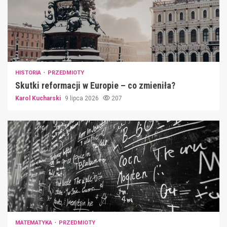
HISTORIA
PRZEDMIOTY
Skutki reformacji w Europie – co zmieniła?
Karol Kucharski
9 lipca 2026
207
MATEMATYKA
PRZEDMIOTY