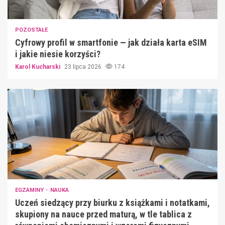
POZOSTAŁE
Cyfrowy profil w smartfonie — jak działa karta eSIM
i jakie niesie korzyści?
Karol Kucharski
23 lipca 2026
174
EGZAMINY
NAUKA
Uczeń siedzący przy biurku z książkami i notatkami,
skupiony na nauce przed maturą, w tle tablica z