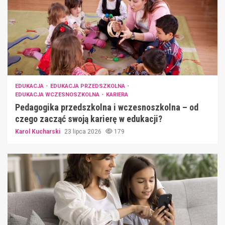
EDUKACJA
EDUKACJA PRZEDSZKOLNA
EDUKACJA WCZESNOSZKOLNA
KARIERA
Pedagogika przedszkolna i wczesnoszkolna – od
czego zacząć swoją karierę w edukacji?
Karol Kucharski
23 lipca 2026
179