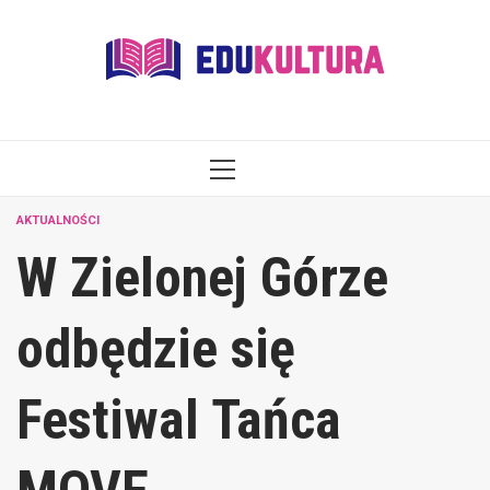
Skip
to
content
PRIMARY
MENU
AKTUALNOŚCI
W Zielonej Górze
odbędzie się
Festiwal Tańca