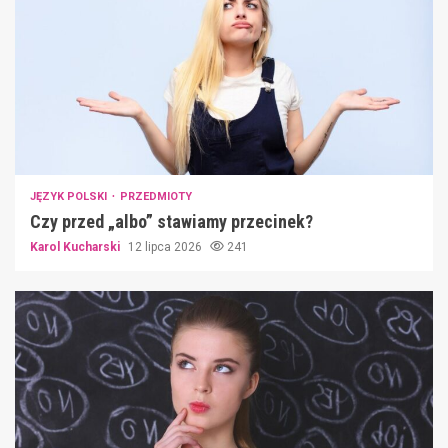
JĘZYK POLSKI
PRZEDMIOTY
Czy przed „albo” stawiamy przecinek?
Karol Kucharski
12 lipca 2026
241