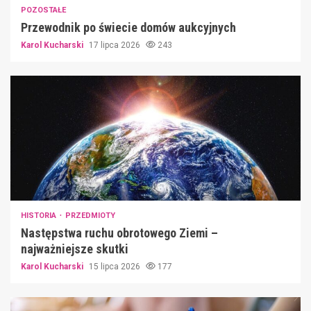
POZOSTAŁE
Przewodnik po świecie domów aukcyjnych
Karol Kucharski
17 lipca 2026
243
HISTORIA
PRZEDMIOTY
Następstwa ruchu obrotowego Ziemi –
najważniejsze skutki
Karol Kucharski
15 lipca 2026
177